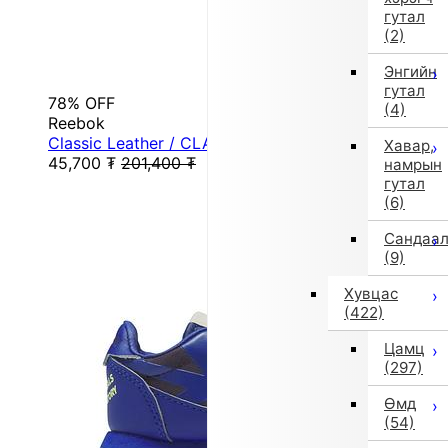
гутал
(2)
Энгийн
гутал
78% OFF
(4)
Reebok
Classic Leather / CLASSIC LEATHER (white)
Хавар,
45,700
₮
201,400
₮
намрын
гутал
(6)
Сандаа
(9)
Хувцас
(422)
Цамц
(297)
Өмд
(54)