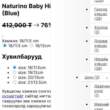
(220)
Naturino Baby High-Top Sneakers
Гадуур
(Blue)
хувцас
(39)
412,900
₮
76% OFF
103,200
₮
Хослол
(3)
:
Хэмжээ:
18/11.5 cm
Дүрэмт
хувцас
18/11.5 cm
19/12cm
20/13 cm
21/13.5 cm
(1)
Хувилбарууд
Нярайн
хувцас
size: 18/11.5cm
(38)
size: 19/12cm
Цүнх
(3)
size: 20/13cm
size: 21/13.5cm
Даавуун
цүнх
Хувцасны хэмжээ сонгохдоо
хэмжээ сонгох
(1)
хүснэгтийг
сайтар нягталж, биеийн хэмжээтэйгээ
тааруулан зөв хэмжээ сонгоно уу, хувцас таарахгүй
Мөрний
тохиолдолд хариуцлагыг захиалагч өөрөө хүлээнэ.
цүнх