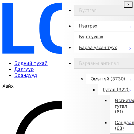
Бүртгэл
Нэвтрэх
Бүртгүүлэх
Бараа үзсэн түүх
Бидний тухай
Барааны ангилал
Дэлгүүр
Брэндүүд
Эмэгтэй
(3730)
Хайх
Гутал
(322)
Өсгийтэ
гутал
(61)
Сандаа
(63)