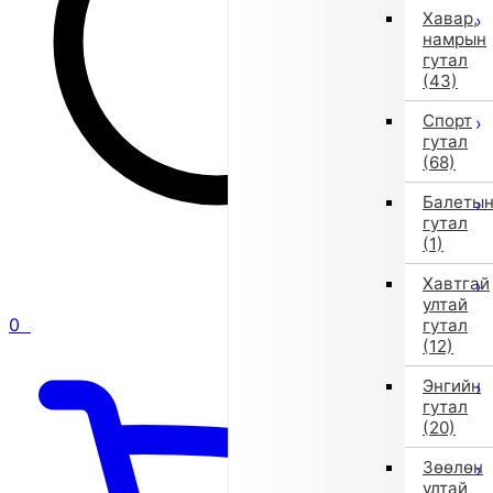
Хавар,
намрын
гутал
(43)
Спорт
гутал
(68)
Балеты
гутал
(1)
Хавтгай
ултай
0
гутал
(12)
Энгийн
гутал
(20)
Зөөлөн
ултай