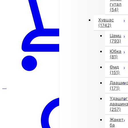
гутал
(54)
Хувцас
(1742)
Цамц
(793)
Юбка
(81)
Өмд
(151)
Даашин
(171)
Үдэшлэг
даашин
(257)
Жакет
ба