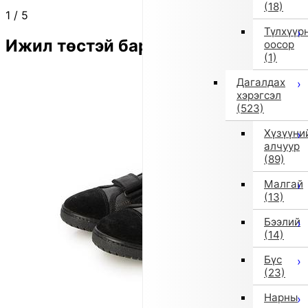
(18)
1
/
5
Түлхүүр
Ижил төстэй бараа
оосор
(1)
Дагалдах
хэрэгсэл
(523)
Хүзүүни
алчуур
(89)
Малгай
(13)
Бээлий
(14)
Бүс
(23)
Нарны