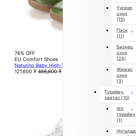
Үүрдэг
цүнх
(15)
Паск
(11)
Бизнес
цүнх
76% OFF
(24)
EU Comfort Shoes
Naturino Baby High-Top Sneakers (Green)
Жижиг
121,600
₮
486,800
₮
цүнх
(3)
Түрийвч,
хавтас
(10)
Урт
түрийвч
(1)
Нугалда