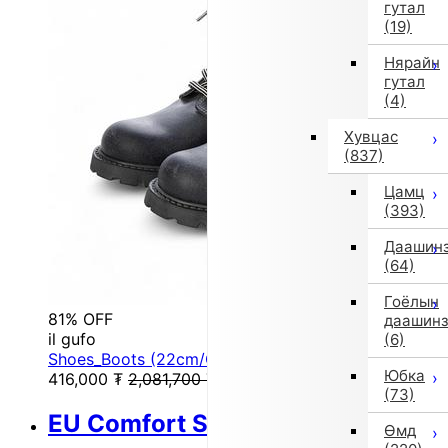
гутал
(19)
Нярайн
гутал
(4)
Хувцас
(837)
Цамц
(393)
Даашин
(64)
Гоёлын
81% OFF
даашин
il gufo
(6)
Shoes_Boots (22cm/Gray)
Юбка
416,000
₮
2,081,700
₮
(73)
EU Comfort Shoes
Өмд