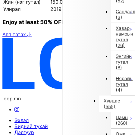
(52)
Жин (нэг гутал)
150.0 г
Улирал
2019 оны намар/өвөл
Сандаа
(3)
Enjoy at least 50% OFF Tokyo fashion
Хавар,
намрын
Апп татах
гутал
(26)
Энгийн
гутал
(8)
Нярайн
гутал
(4)
loop.mn
Хувцас
(555)
Цамц
Эхлэл
(260)
Бидний тухай
Дэлгүүр
Өмд