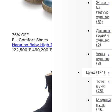
Жакет
ба
гадуур
хувцас
(61)
Дотоож,
75% OFF
гэрийн
EU Comfort Shoes
хувцас
Narurino Baby High-Top Sneakers (Navy)
(2)
122,500
₮
490,200
₮
Усны
хувцас
(8)
Цүнх
(174)
Тоте
цүнх
(75)
Мөрний
цүнх
(46)