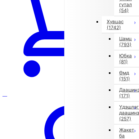
гутал
(54)
Хувцас
(1742)
Цамц
(793)
Юбка
(81)
Өмд
(151)
Даашин
(171)
Үдэшлэг
даашин
(257)
Жакет
ба