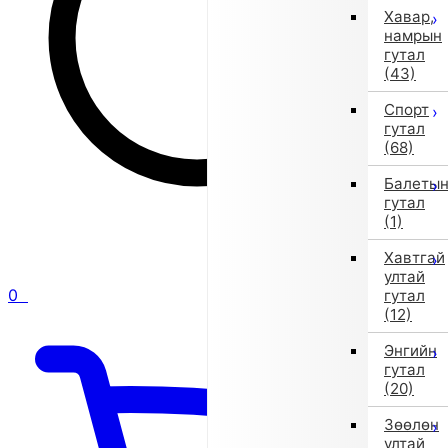
Хавар,
намрын
гутал
(43)
Спорт
гутал
(68)
Балеты
гутал
(1)
Хавтгай
ултай
0
гутал
(12)
Энгийн
гутал
(20)
Зөөлөн
ултай