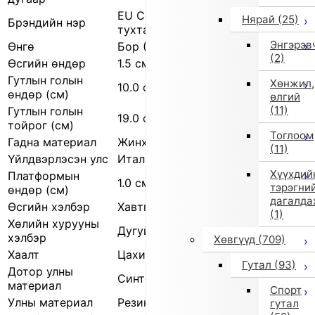
EU Comfort Shoes (Европын тав
Нярай
(25)
Брэндийн нэр
тухтай гутал)
Энгэрэв
Өнгө
Бор (9132)
(2)
Өсгийн өндөр
1.5 см
Гутлын голын
Хөнжил,
10.0 см
өндөр (см)
өлгий
(11)
Гутлын голын
19.0 см
тойрог (см)
Тоглоом
Гадна материал
Жинхэнэ арьс
(11)
Үйлдвэрлэсэн улс
Итали
Хүүхдий
Платформын
1.0 см
тэрэгни
өндөр (см)
дагалда
Өсгийн хэлбэр
Хавтгай өсгий
(1)
Хөлийн хурууны
Дугуй
хэлбэр
Хөвгүүд
(709)
Хаалт
Цахилгаан товч
Гутал
(93)
Дотор улны
Синтетик арьс
материал
Спорт
Улны материал
Резин
гутал