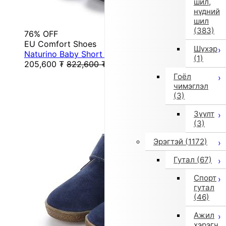
шил,
нүдний
шил
(383)
76% OFF
EU Comfort Shoes
Шүхэр
Naturino Baby Short Boots (Multi Color)
(1)
205,600
₮
822,600
₮
Гоёл
чимэглэл
(3)
Зүүлт
(3)
Эрэгтэй
(1172)
Гутал
(67)
Спорт
гутал
(46)
Ажил
хэрэгч