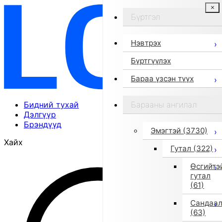
Бүртгэл
Нэвтрэх
Бүртгүүлэх
Бараа үзсэн түүх
Бидний тухай
Барааны ангилал
Дэлгүүр
Брэндүүд
Эмэгтэй
(3730)
Хайх
Гутал
(322)
Өсгийтэ
гутал
(61)
Сандаа
(63)