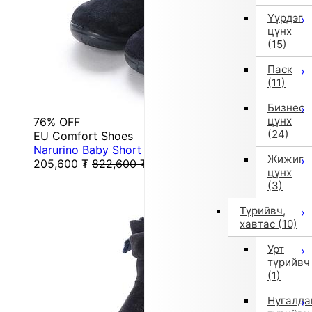
Үүрдэг
цүнх
(15)
Паск
(11)
Бизнес
цүнх
76% OFF
(24)
EU Comfort Shoes
Narurino Baby Short Boots (Dark Navy)
Жижиг
205,600
₮
822,600
₮
цүнх
(3)
Түрийвч,
хавтас
(10)
Урт
түрийвч
(1)
Нугалда