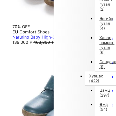
гутал
(2)
Энгийн
гутал
70% OFF
(4)
EU Comfort Shoes
Narurino Baby High-Cut Sneakers (Navy)
Хавар,
139,000
₮
463,300
₮
намрын
гутал
(6)
Сандаа
(9)
Хувцас
(422)
Цамц
(297)
Өмд
(54)