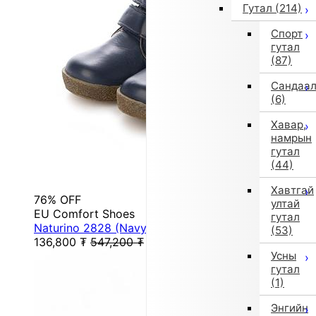
Гутал
(214)
Спорт
гутал
(87)
Сандаа
(6)
Хавар,
намрын
гутал
(44)
Хавтгай
76% OFF
ултай
EU Comfort Shoes
гутал
Naturino 2828 (Navy)
(53)
136,800
₮
547,200
₮
Усны
гутал
(1)
Энгийн