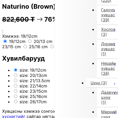
(220)
Naturino (Brown)
Гадуур
хувцас
822,600
₮
76% OFF
205,600
₮
(39)
Хослол
:
(3)
Хэмжээ:
19/12cm
19/12cm
20/13 cm
21/13.5 cm
22/14 cm
Дүрэмт
23/15 cm
25/16 cm
26/17cm
хувцас
(1)
Хувилбарууд
Нярайн
хувцас
size: 19/12cm
(38)
size: 20/13cm
size: 21/13.5cm
Цүнх
(3)
size: 22/14cm
size: 23/15cm
Даавуун
size: 25/16cm
цүнх
size: 26/17cm
(1)
Хувцасны хэмжээ сонгохдоо
хэмжээ сонгох
Мөрний
хүснэгтийг
сайтар нягталж, биеийн хэмжээтэйгээ
цүнх