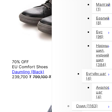
Малгай
(1)
Бээлий
(8)
Бүс
(96)
Нарны
шил,
нүдний
шил
70% OFF
(384)
EU Comfort Shoes
Daumling (Black)
Бугуйн цаг
239,700
₮
799,100
₮
(4)
Аналог
цаг
(4)
Охид
(1163)