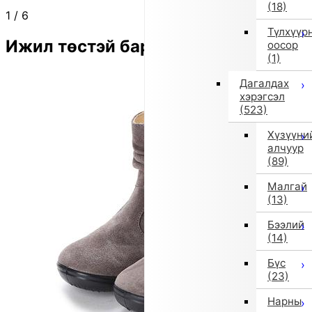
(18)
1
/
6
Түлхүүр
Ижил төстэй бараа
оосор
(1)
Дагалдах
хэрэгсэл
(523)
Хүзүүни
алчуур
(89)
Малгай
(13)
Бээлий
(14)
Бүс
(23)
Нарны