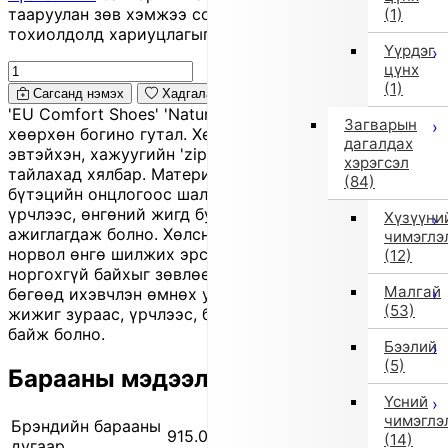
тааруулан зөв хэмжээ сонгоно уу, хувцас таарахгүй
(1)
тохиолдолд хариуцлагыг захиалагч өөрөө хүлээнэ.
Үүрдэг
цүнх
(1)
Сагсанд нэмэх
Хадгалах
'EU Comfort Shoes' 'Naturino'. 'Ribbon' хээтэй,
Загварын
хөөрхөн богино гутал. Хөнгөн ултай тул алхахад
дагалдах
эвтэйхэн, хажуугийн 'zipper'-тэй учир өмсөж,
хэрэгсэл
тайлахад хялбар. Материал нь жинхэнэ арьс бөгөөд
(84)
бүтэцийн онцлогоос шалтгаалан бага зэрэг зураас,
үрчлээс, өнгөний жигд бус байдал, элэгдэл
Хүзүүни
ажиглагдаж болно. Хөлсний эсвэл борооны усанд
чимэглэ
норвол өнгө шилжих эрсдэлтэй тул аль болох
(12)
норгохгүй байхыг зөвлөе. Энэ нь 'outlet' бүтээгдэхүүн
Малгай
бөгөөд ихэвчлэн өмнөх улирлын шинэ бараа боловч
(53)
жижиг зураас, үрчлээс, бага зэрэг өнгө алдалттай
байж болно.
Бээлий
(5)
Барааны мэдээлэл
Үсний
чимэглэ
Брэндийн барааны
915.04 9132
(14)
дугаар