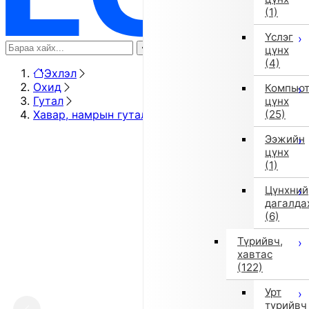
(1)
Үслэг
цүнх
(4)
Эхлэл
Охид
Компью
Гутал
цүнх
Хавар, намрын гутал
(25)
Ээжийн
цүнх
(1)
Цүнхний
дагалда
(6)
Түрийвч,
хавтас
(122)
Урт
түрийвч