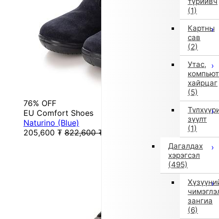
түрийвч
(1)
Картны
сав
(2)
Утас,
компьют
хайрцаг
(5)
76% OFF
Түлхүүр
EU Comfort Shoes
зүүлт
Naturino (Blue)
(1)
205,600
₮
822,600
₮
Дагалдах
хэрэгсэл
(495)
Хүзүүни
чимэглэ
зангиа
(6)