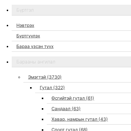
Бүртгэл
Нэвтрэх
Бүртгүүлэх
Бараа үзсэн түүх
Бидний тухай
Барааны ангилал
Дэлгүүр
Брэндүүд
Эмэгтэй
(3730)
Хайх
Гутал
(322)
Өсгийтэй гутал
(61)
Сандаал
(63)
Хавар, намрын гутал
(43)
Спорт гутал
(68)