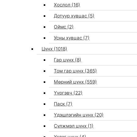
Хослол
(16)
Дотуур хувцас
(5)
Оймс
(2)
Усны хувцас
(7)
Цүнх
(1018)
Гар цүнх
(8)
Том гар цүнх
(365)
Мөрний цүнх
(559)
Үүргэвч
(22)
Паск
(7)
Үдэшлэгийн цүнх
(20)
Сүлжмэл цүнх
(1)
Үслэг цүнх
(4)