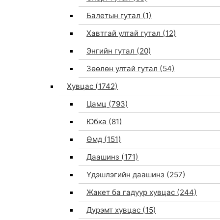
Балетын гутал
(1)
Хавтгай ултай гутал
(12)
Энгийн гутал
(20)
Зөөлөн ултай гутал
(54)
Хувцас
(1742)
Цамц
(793)
Юбка
(81)
Өмд
(151)
Даашинз
(171)
Үдэшлэгийн даашинз
(257)
Жакет ба гадуур хувцас
(244)
Дүрэмт хувцас
(15)