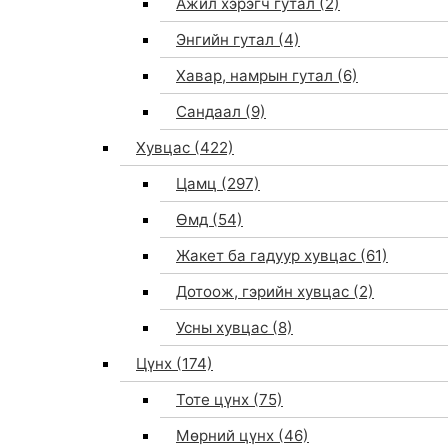
Ажил хэрэгч гутал
(2)
Энгийн гутал
(4)
Хавар, намрын гутал
(6)
Сандаал
(9)
Хувцас
(422)
Цамц
(297)
Өмд
(54)
Жакет ба гадуур хувцас
(61)
Дотоож, гэрийн хувцас
(2)
Усны хувцас
(8)
Цүнх
(174)
Тоте цүнх
(75)
Мөрний цүнх
(46)