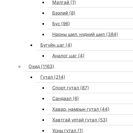
Малгай
(1)
Бээлий
(8)
Бүс
(96)
Нарны шил, нүдний шил
(384)
Бугуйн цаг
(4)
Аналог цаг
(4)
Охид
(1163)
Гутал
(214)
Спорт гутал
(87)
Сандаал
(6)
Хавар, намрын гутал
(44)
Хавтгай ултай гутал
(53)
Усны гутал
(1)