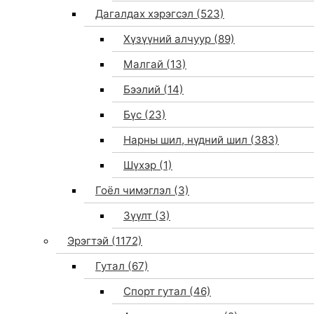
Дагалдах хэрэгсэл
(523)
Хүзүүний алчуур
(89)
Малгай
(13)
Бээлий
(14)
Бүс
(23)
Нарны шил, нүдний шил
(383)
Шүхэр
(1)
Гоёл чимэглэл
(3)
Зүүлт
(3)
Эрэгтэй
(1172)
Гутал
(67)
Спорт гутал
(46)