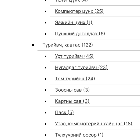
Компьютер цүнх
(25)
Ээжийн цүнх
(1)
Цүнхний дагалдах
(6)
Түрийвч, хавтас
(122)
Урт түрийвч
(45)
Нугалдаг түрийвч
(23)
Том түрийвч
(24)
Зоосны сав
(3)
0
Картны сав
(3)
Паск
(5)
Утас, компьютерийн хайрцаг
(18)
Түлхүүрний оосор
(1)