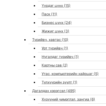
Үүрдэг цүнх
(15)
Паск
(11)
Бизнес цүнх
(24)
Жижиг цүнх
(3)
Түрийвч, хавтас
(10)
Урт түрийвч
(1)
Нугалдаг түрийвч
(1)
Картны сав
(2)
Утас, компьютерийн хайрцаг
(5)
Түлхүүрийн зүүлт
(1)
Дагалдах хэрэгсэл
(495)
Хүзүүний чимэглэл, зангиа
(6)