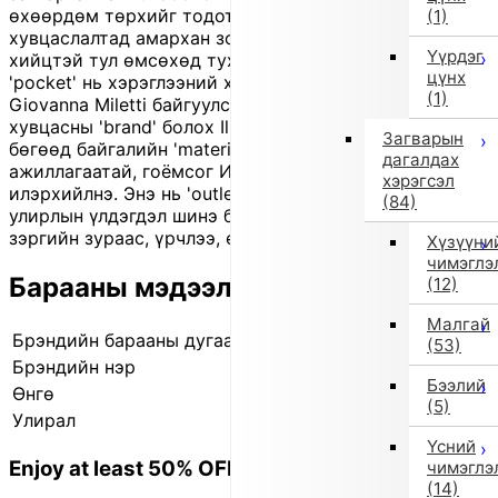
өхөөрдөм төрхийг тодотгож, өдөр тутмын
(1)
хувцаслалтад амархан зохицно. Бүсэлхий нь 'elastic'
Үүрдэг
хийцтэй тул өмсөхөд тухтай. Хоёр хажуугийн
цүнх
'pocket' нь хэрэглээний хувьд давуу талтай. 1980 онд
(1)
Giovanna Miletti байгуулсан Италийн хүүхдийн
хувцасны 'brand' болох Il Gufo-ийн бүтээгдэхүүн
Загварын
бөгөөд байгалийн 'material'-аар хийсэн, гар
дагалдах
ажиллагаатай, гоёмсог Итали хэв маягийг
хэрэгсэл
илэрхийлнэ. Энэ нь 'outlet' бүтээгдэхүүн тул ихэнх нь
(84)
улирлын үлдэгдэл шинэ бараа боловч заримд нь бага
зэргийн зураас, үрчлээ, өнгө сулралт байж болно.
Хүзүүни
чимэглэ
Барааны мэдээлэл
(12)
Малгай
Брэндийн барааны дугаар
840624008 0001
(53)
Брэндийн нэр
ил гуфо
Бээлий
Өнгө
Беж
(5)
Улирал
2025 оны намар/өвөл
Үсний
Enjoy at least 50% OFF Tokyo fashion
чимэглэ
(14)