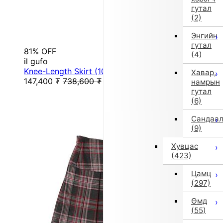
гутал
(2)
Энгийн
гутал
81% OFF
(4)
il gufo
Knee-Length Skirt (105/110cm/Black)
Хавар,
147,400
₮
738,600
₮
намрын
гутал
(6)
Сандаа
(9)
Хувцас
(423)
Цамц
(297)
Өмд
(55)