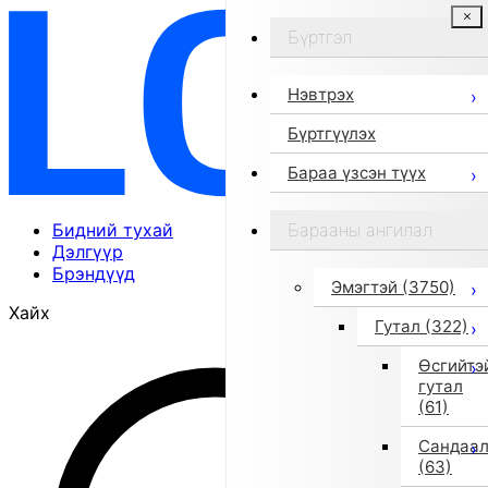
Бүртгэл
Нэвтрэх
Бүртгүүлэх
Бараа үзсэн түүх
Бидний тухай
Барааны ангилал
Дэлгүүр
Брэндүүд
Эмэгтэй
(3750)
Хайх
Гутал
(322)
Өсгийтэ
гутал
(61)
Сандаа
(63)