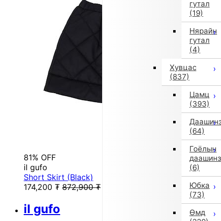
гутал
(19)
Нярайн
гутал
(4)
Хувцас
(837)
Цамц
(393)
Даашин
(64)
Гоёлын
81% OFF
даашин
il gufo
(6)
Short Skirt (Black)
Юбка
174,200
₮
872,900
₮
(73)
il gufo
Өмд