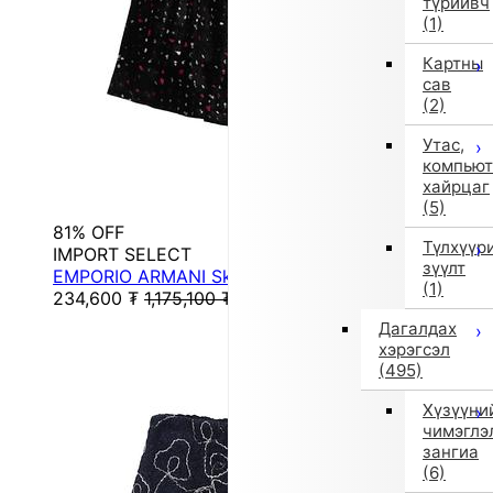
түрийвч
(1)
Картны
сав
(2)
Утас,
компьют
хайрцаг
(5)
81% OFF
Түлхүүр
IMPORT SELECT
зүүлт
EMPORIO ARMANI Skirt, Short Length
(1)
234,600
₮
1,175,100
₮
Дагалдах
хэрэгсэл
(495)
Хүзүүни
чимэглэ
зангиа
(6)