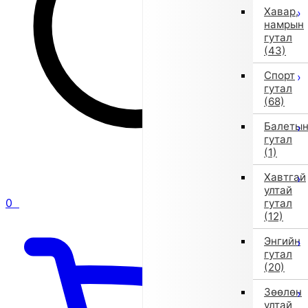
Хавар,
намрын
гутал
(43)
Спорт
гутал
(68)
Балеты
гутал
(1)
Хавтгай
ултай
0
гутал
(12)
Энгийн
гутал
(20)
Зөөлөн
ултай