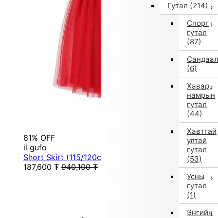
Гутал
(214)
Спорт
гутал
(87)
Сандаа
(6)
Хавар,
намрын
гутал
(44)
Хавтгай
81% OFF
ултай
il gufo
гутал
Short Skirt (115/120cm/Red)
(53)
187,600
₮
940,100
₮
Усны
гутал
(1)
Энгийн