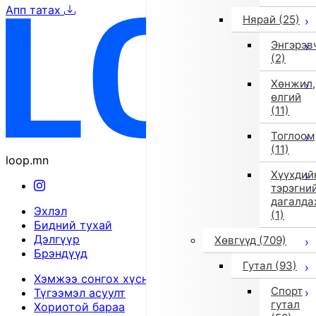
Апп татах
Нярай
(25)
Энгэрэв
(2)
Хөнжил,
өлгий
(11)
Тоглоом
(11)
loop.mn
Хүүхдий
тэрэгни
дагалда
Эхлэл
(1)
Бидний тухай
Дэлгүүр
Хөвгүүд
(709)
Брэндүүд
Гутал
(93)
Хэмжээ сонгох хүснэгт
Спорт
Түгээмэл асуулт
гутал
Хориотой бараа