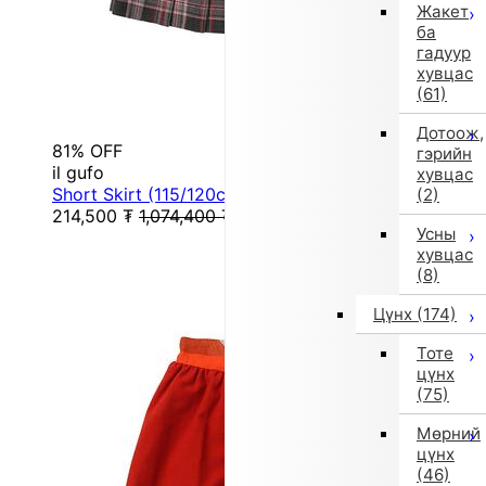
Жакет
ба
гадуур
хувцас
(61)
Дотоож,
81% OFF
гэрийн
il gufo
хувцас
Short Skirt (115/120cm/Pattern)
(2)
214,500
₮
1,074,400
₮
Усны
хувцас
(8)
Цүнх
(174)
Тоте
цүнх
(75)
Мөрний
цүнх
(46)