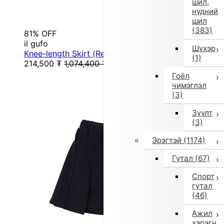
шил,
нүдний
шил
(383)
81% OFF
il gufo
Шүхэр
Knee-length Skirt (Red)
(1)
214,500
₮
1,074,400
₮
Гоёл
чимэглэл
(3)
Зүүлт
(3)
Эрэгтэй
(1174)
Гутал
(67)
Спорт
гутал
(46)
Ажил
хэрэгч