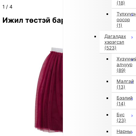
(18)
1
/
4
Түлхүүр
Ижил төстэй бараа
оосор
(1)
Дагалдах
хэрэгсэл
(523)
Хүзүүни
алчуур
(89)
Малгай
(13)
Бээлий
(14)
Бүс
(23)
Нарны