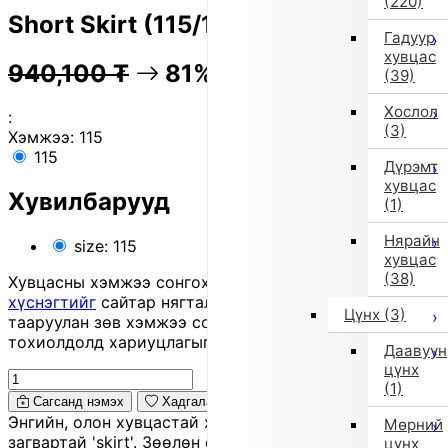
(220)
Short Skirt (115/120cm/Beige)
Гадуур
хувцас
940,100
₮
81% OFF
187,600
₮
(39)
Хослол
:
(3)
Хэмжээ:
115
115
Дүрэмт
хувцас
Хувилбарууд
(1)
Нярайн
size: 115
хувцас
(38)
Хувцасны хэмжээ сонгохдоо
хэмжээ сонгох
хүснэгтийг
сайтар нягталж, биеийн хэмжээтэйгээ
Цүнх
(3)
тааруулан зөв хэмжээ сонгоно уу, хувцас таарахгүй
тохиолдолд хариуцлагыг захиалагч өөрөө хүлээнэ.
Даавуун
цүнх
(1)
Сагсанд нэмэх
Хадгалах
Энгийн, олон хувцастай хослуулахад хялбар
Мөрний
загвартай 'skirt'. Зөөлөн өргөн 'silhouette' нь
цүнх