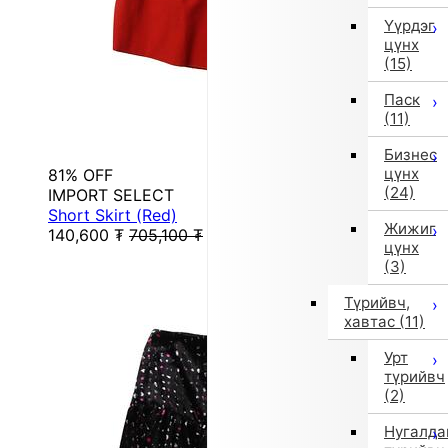
Үүрдэг
цүнх
(15)
Паск
(11)
Бизнес
цүнх
81% OFF
(24)
IMPORT SELECT
Short Skirt (Red)
Жижиг
140,600
₮
705,100
₮
цүнх
(3)
Түрийвч,
хавтас
(11)
Урт
түрийвч
(2)
Нугалда