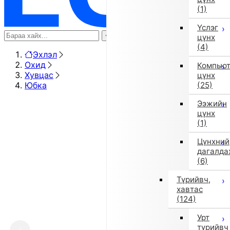
(1)
Үслэг
цүнх
(4)
Эхлэл
Охид
Компью
Хувцас
цүнх
Юбка
(25)
Ээжийн
цүнх
(1)
Цүнхний
дагалда
(6)
Түрийвч,
хавтас
(124)
Урт
түрийвч