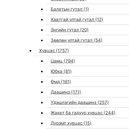
Балетын гутал
(1)
Хавтгай ултай гутал
(12)
Энгийн гутал
(20)
Зөөлөн ултай гутал
(54)
Хувцас
(1757)
Цамц
(794)
Юбка
(81)
Өмд
(161)
Даашинз
(171)
Үдэшлэгийн даашинз
(257)
Жакет ба гадуур хувцас
(244)
Дүрэмт хувцас
(15)