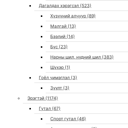
Дагалдах хэрэгсэл
(523)
Хүзүүний алчуур
(89)
Малгай
(13)
Бээлий
(14)
Бүс
(23)
Нарны шил, нүдний шил
(383)
Шүхэр
(1)
Гоёл чимэглэл
(3)
Зүүлт
(3)
Эрэгтэй
(1174)
Гутал
(67)
Спорт гутал
(46)