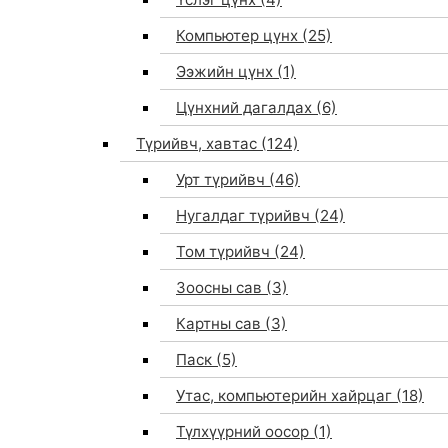
Компьютер цүнх
(25)
Ээжийн цүнх
(1)
Цүнхний дагалдах
(6)
Түрийвч, хавтас
(124)
Урт түрийвч
(46)
Нугалдаг түрийвч
(24)
Том түрийвч
(24)
Зоосны сав
(3)
0
Картны сав
(3)
Паск
(5)
Утас, компьютерийн хайрцаг
(18)
Түлхүүрний оосор
(1)