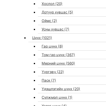
Хослол
(20)
Дотуур хувцас
(5)
Оймс
(2)
Усны хувцас
(7)
Цүнх
(1021)
Гар цүнх
(8)
Том гар цүнх
(367)
Мөрний цүнх
(560)
Үүргэвч
(22)
Паск
(7)
Үдэшлэгийн цүнх
(20)
Сүлжмэл цүнх
(1)
Үслэг цүнх
(4)