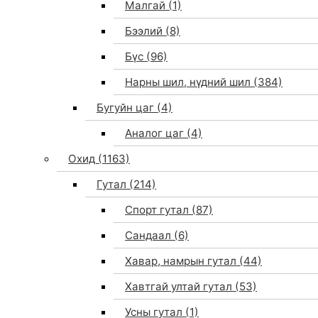
Малгай
(1)
Бээлий
(8)
Бүс
(96)
Нарны шил, нүдний шил
(384)
Бугуйн цаг
(4)
Аналог цаг
(4)
Охид
(1163)
Гутал
(214)
Спорт гутал
(87)
Сандаал
(6)
Хавар, намрын гутал
(44)
Хавтгай ултай гутал
(53)
Усны гутал
(1)