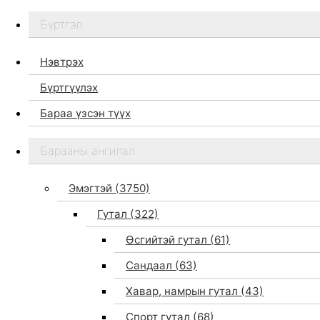
Бүртгэл
Нэвтрэх
Бүртгүүлэх
Бараа үзсэн түүх
Бидний тухай
Барааны ангилал
Дэлгүүр
Брэндүүд
Эмэгтэй
(3750)
Хайх
Гутал
(322)
Өсгийтэй гутал
(61)
Сандаал
(63)
Хавар, намрын гутал
(43)
Спорт гутал
(68)