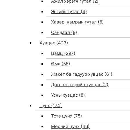
Ажил хэрэгч гутал
(2)
Энгийн гутал
(4)
Хавар, намрын гутал
(6)
Сандаал
(9)
Хувцас
(423)
Цамц
(297)
Өмд
(55)
Жакет ба гадуур хувцас
(61)
Дотоож, гэрийн хувцас
(2)
Усны хувцас
(8)
Цүнх
(174)
Тоте цүнх
(75)
Мөрний цүнх
(46)