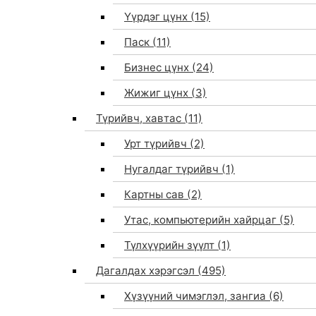
Үүрдэг цүнх
(15)
Паск
(11)
Бизнес цүнх
(24)
Жижиг цүнх
(3)
Түрийвч, хавтас
(11)
Урт түрийвч
(2)
Нугалдаг түрийвч
(1)
Картны сав
(2)
Утас, компьютерийн хайрцаг
(5)
Түлхүүрийн зүүлт
(1)
Дагалдах хэрэгсэл
(495)
Хүзүүний чимэглэл, зангиа
(6)