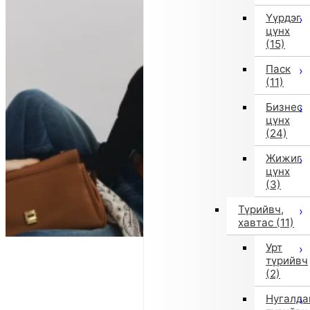
Үүрдэг
цүнх
(15)
Паск
(11)
Бизнес
цүнх
(24)
Жижиг
цүнх
(3)
Түрийвч,
хавтас
(11)
Урт
түрийвч
(2)
Нугалда