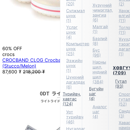
(20)
(2)
Хүзүүний
чимэглэл,
Сүлжмэл
Хөнж
зангиа
цүнх
өлги
(6)
(1)
(11)
Малгай
Үслэг
Тогл
(1)
цүнх
(11)
(4)
Бээлий
Хүүх
(8)
Компьютер
тэрэ
60% OFF
цүнх
дага
Бүс
(25)
crocs
(1)
(96)
CROCBAND CLOG Crocband Clog Sandals
Ээжийн
Нарны
цүнх
(Stucco/Melon)
шил,
ХӨВГҮ
(1)
87,600
₮
218,200
₮
нүдний
(709)
шил
Цүнхний
Гутал
(384)
дагалдах
(93)
(6)
Бугуйн
цаг
Түрийвч,
Спор
(4)
хавтас
гута
(124)
(52)
Аналог
Санд
цаг
Урт
(3)
(4)
түрийвч
(46)
Хавар
намр
Нугалдаг