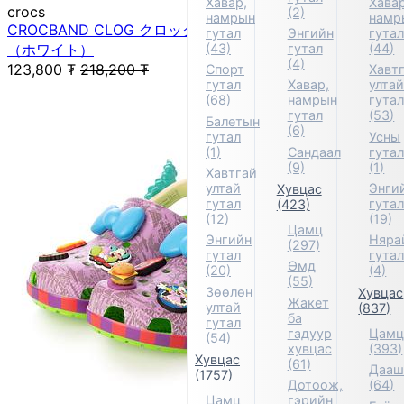
Хавар,
Хавар
crocs
(2)
намрын
намр
CROCBAND CLOG クロックバンド クロッグ サンダル
гутал
Энгийн
гута
（ホワイト）
(43)
гутал
(44)
(4)
123,800
₮
218,200
₮
Спорт
Хавт
гутал
Хавар,
улта
(68)
намрын
гута
гутал
(53)
Балетын
(6)
гутал
Усны
(1)
Сандаал
гута
(9)
(1)
Хавтгай
ултай
Энги
Хувцас
гутал
гута
(423)
(12)
(19)
Цамц
Энгийн
Няра
(297)
гутал
гута
Өмд
(20)
(4)
(55)
Зөөлөн
Хувцас
Жакет
ултай
(837)
ба
гутал
гадуур
Цам
(54)
хувцас
(393)
Хувцас
(61)
Дааш
(1757)
Дотоож,
(64)
Цамц
гэрийн