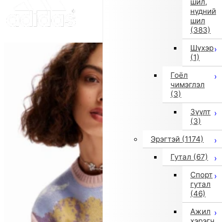
шил,
нүдний
шил
(383)
Шүхэр
(1)
Гоёл
чимэглэл
(3)
Зүүлт
(3)
Эрэгтэй
(1174)
Гутал
(67)
Спорт
гутал
(46)
Ажил
хэрэгч