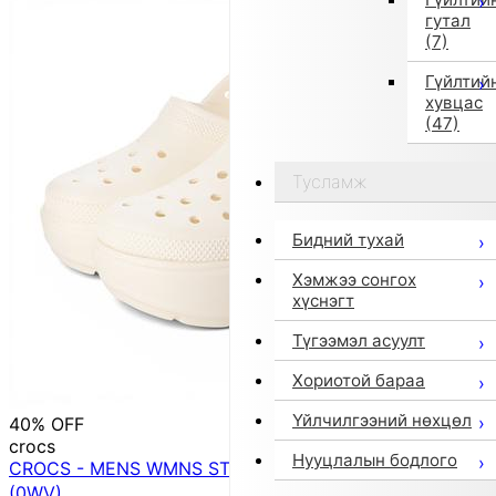
гутал
(7)
Гүйлтий
хувцас
(47)
Тусламж
Бидний тухай
Хэмжээ сонгох
хүснэгт
Түгээмэл асуулт
Хориотой бараа
Үйлчилгээний нөхцөл
40% OFF
crocs
Нууцлалын бодлого
CROCS - MENS WMNS STOMP CLOG 【209347-0WV】
(0WV)