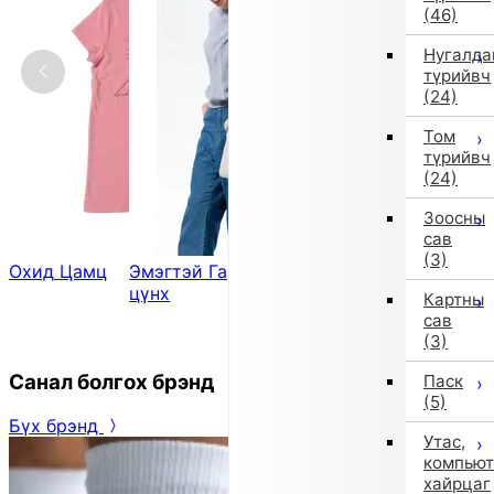
(46)
Нугалда
түрийвч
(24)
Том
түрийвч
(24)
Зоосны
сав
(3)
Охид
Цамц
Эмэгтэй
Гар
Хөвгүүд
Хөвгүүд
цүнх
Бээлий
Малгай
Картны
сав
(3)
Санал болгох брэнд
Паск
(5)
Бүх брэнд
Утас,
компьют
хайрцаг