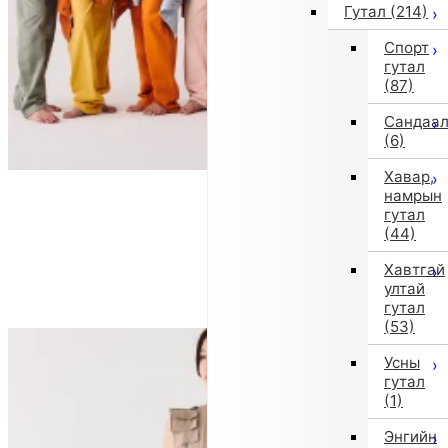
Гутал
(214)
Спорт
гутал
(87)
Сандаа
(6)
Хавар,
намрын
гутал
(44)
Хавтгай
ултай
гутал
(53)
Усны
гутал
(1)
Энгийн