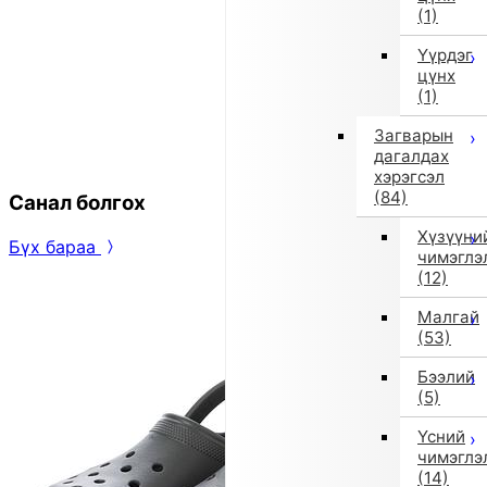
(1)
Үүрдэг
цүнх
(1)
Загварын
дагалдах
хэрэгсэл
(84)
Санал болгох
Хүзүүни
Бүх бараа
чимэглэ
(12)
Малгай
(53)
Бээлий
(5)
Үсний
чимэглэ
(14)