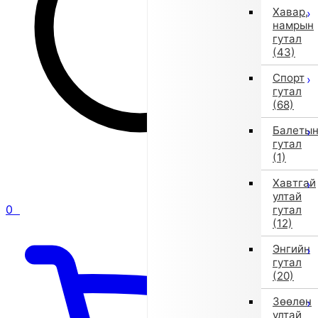
Хавар,
намрын
гутал
(43)
Спорт
гутал
(68)
Балеты
гутал
(1)
Хавтгай
ултай
0
гутал
(12)
Энгийн
гутал
(20)
Зөөлөн
ултай