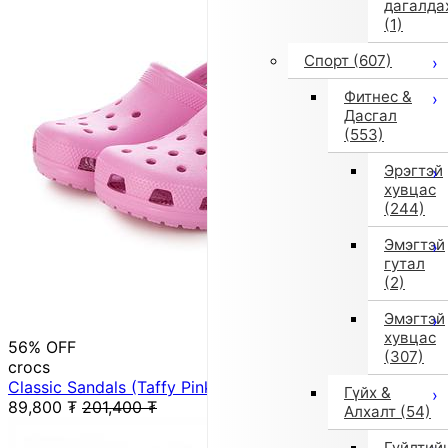
дагалда
(1)
Спорт
(607)
Фитнес &
Дасгал
(553)
Эрэгтэй
хувцас
(244)
Эмэгтэй
гутал
(2)
Эмэгтэй
хувцас
56% OFF
(307)
crocs
Classic Sandals (Taffy Pink)
Гүйх &
89,800
₮
201,400
₮
Алхалт
(54)
Гүйлтий