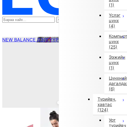
(1)
Үслэг
цүнх
(4)
Компью
NEW BALANCE ДЭЛГҮҮР ҮЗЭХ
цүнх
(25)
Ээжийн
цүнх
(1)
Цүнхний
дагалда
(6)
Түрийвч,
хавтас
(124)
Урт
түрийвч