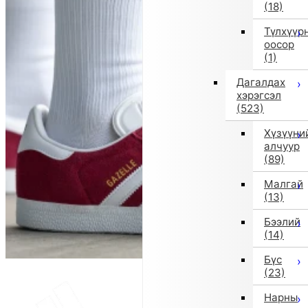
(18)
Түлхүүр
оосор
(1)
Дагалдах
хэрэгсэл
(523)
Хүзүүни
алчуур
(89)
Малгай
(13)
Бээлий
(14)
Бүс
(23)
Нарны