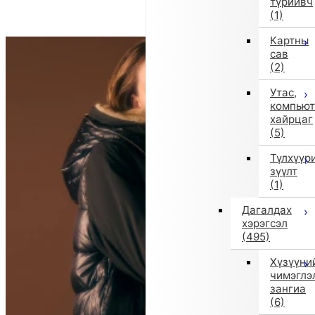
түрийвч
(1)
Картны
сав
(2)
Утас,
компьют
хайрцаг
(5)
Түлхүүр
зүүлт
(1)
Дагалдах
хэрэгсэл
(495)
Хүзүүни
чимэглэ
зангиа
(6)