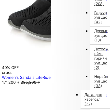
(208)
Гадуур
хувцас
(42)
Дүрэмт
хувцас
(10)
Дотоож,
оймс,
гэрийн
хувцас
40% OFF
(2)
crocs
Нярайн
Women's Sandals LiteRide 360 Clog 206708 (Gray)
хувцас
171,200
₮
285,300
₮
(33)
Дагалдах
хэрэгсэл
(37)