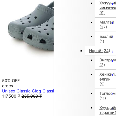
Хүзүүни
чимэглэ
(9)
Малгай
(27)
Бээлий
(1)
Нярай
(24)
Энгэрэв
(3)
Хөнжил,
өлгий
50% OFF
(9)
crocs
Unisex Classic Clog Classic Clog 10001-3YO (Green)
Тоглоом
117,500
₮
235,000
₮
(11)
Хүүхдий
тэрэгни