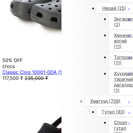
Нярай
(25)
Энгэрэв
(2)
Хөнжил,
өлгий
(11)
Тоглоом
50% OFF
(11)
crocs
Classic Clog 10001-0DA (SltGry)
Хүүхдий
117,500
₮
235,000
₮
тэрэгни
дагалда
(1)
Хөвгүүд
(709)
Гутал
(93)
Спорт
гутал