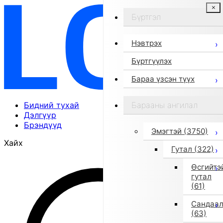
Бүртгэл
Нэвтрэх
Бүртгүүлэх
Бараа үзсэн түүх
Бидний тухай
Барааны ангилал
Дэлгүүр
Брэндүүд
Эмэгтэй
(3750)
Хайх
Гутал
(322)
Өсгийтэ
гутал
(61)
Сандаа
(63)