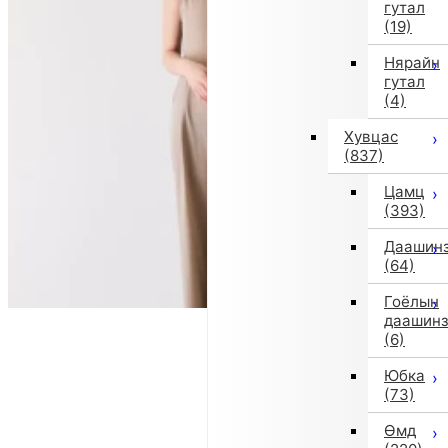
гутал
(19)
Нярайн
гутал
(4)
Хувцас
(837)
Цамц
(393)
Даашин
(64)
Гоёлын
даашин
(6)
Юбка
(73)
Өмд