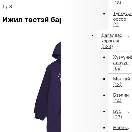
(18)
1
/
3
Түлхүүр
Ижил төстэй бараа
оосор
(1)
Дагалдах
хэрэгсэл
(523)
Хүзүүни
алчуур
(89)
Малгай
(13)
Бээлий
(14)
Бүс
(23)
Нарны