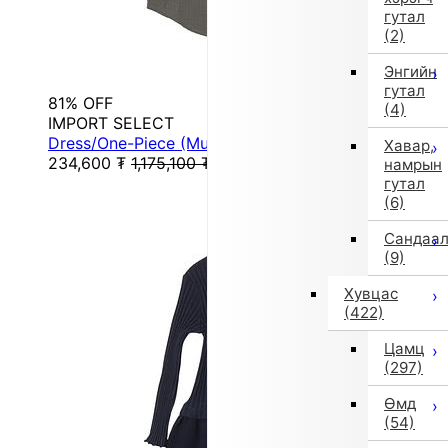
гутал
(2)
Энгийн
гутал
81% OFF
(4)
IMPORT SELECT
Dress/One-Piece (Multi-Color)
Хавар,
234,600
₮
1,175,100
₮
намрын
гутал
(6)
Сандаа
(9)
Хувцас
(422)
Цамц
(297)
Өмд
(54)