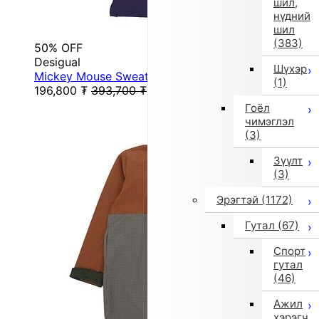
шил,
нүдний
шил
(383)
50% OFF
Desigual
Шүхэр
Mickey Mouse Sweat Dress (Blue)
(1)
196,800
₮
393,700
₮
Гоёл
чимэглэл
(3)
Зүүлт
(3)
Эрэгтэй
(1172)
Гутал
(67)
Спорт
гутал
(46)
Ажил
хэрэгч