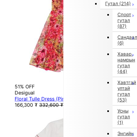
Гутал
(214)
Спорт
гутал
(87)
Сандаа
(6)
Хавар,
намрын
гутал
(44)
Хавтгай
51% OFF
ултай
Desigual
гутал
Floral Tulle Dress (Pink/Red)
(53)
166,300
₮
332,600
₮
Усны
гутал
(1)
Энгийн