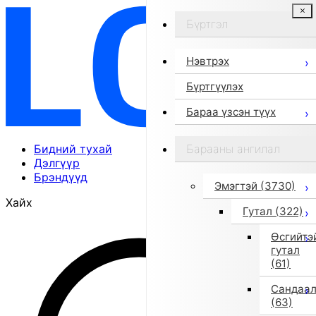
Бүртгэл
Нэвтрэх
Бүртгүүлэх
Бараа үзсэн түүх
Бидний тухай
Барааны ангилал
Дэлгүүр
Брэндүүд
Эмэгтэй
(3730)
Хайх
Гутал
(322)
Өсгийтэ
гутал
(61)
Сандаа
(63)