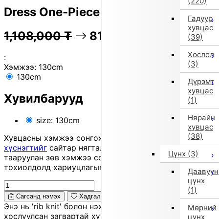
(220)
Dress One-Piece (130cm/Black)
Гадуур
хувцас
1,108,000
₮
81% OFF
221,200
₮
(39)
Хослол
:
(3)
Хэмжээ:
130cm
130cm
Дүрэмт
хувцас
Хувилбарууд
(1)
Нярайн
size: 130cm
хувцас
(38)
Хувцасны хэмжээ сонгохдоо
хэмжээ сонгох
хүснэгтийг
сайтар нягталж, биеийн хэмжээтэйгээ
Цүнх
(3)
тааруулан зөв хэмжээ сонгоно уу, хувцас таарахгүй
тохиолдолд хариуцлагыг захиалагч өөрөө хүлээнэ.
Даавуун
цүнх
(1)
Сагсанд нэмэх
Хадгалах
Энэ нь 'rib knit' болон нэхмэл даавуун банзал
Мөрний
хослуулсан загвартай хүүхдийн 'one-piece' даашинз
цүнх