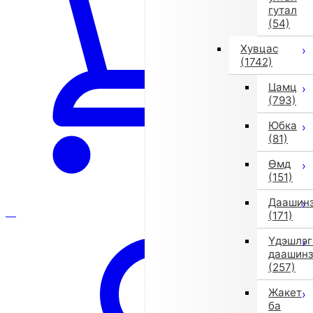
гутал
(54)
Хувцас
(1742)
Цамц
(793)
Юбка
(81)
Өмд
(151)
Даашин
(171)
Үдэшлэг
даашин
(257)
Жакет
ба