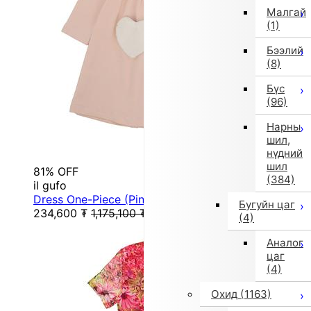
Малгай
(1)
Бээлий
(8)
Бүс
(96)
Нарны
шил,
нүдний
шил
81% OFF
(384)
il gufo
Dress One-Piece (Pink)
Бугуйн цаг
234,600
₮
1,175,100
₮
(4)
Аналог
цаг
(4)
Охид
(1163)