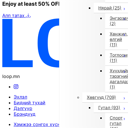
Enjoy at least 50% OFF Tokyo fashion
Нярай
(25)
Апп татах
Энгэрэв
(2)
Хөнжил,
өлгий
(11)
Тоглоом
(11)
Хүүхдий
loop.mn
тэрэгни
дагалда
(1)
Эхлэл
Хөвгүүд
(709)
Бидний тухай
Гутал
(93)
Дэлгүүр
Брэндүүд
Спорт
гутал
Хэмжээ сонгох хүснэгт