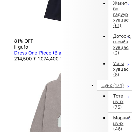
Жакет
ба
гадуур
хувцас
(61)
Дотоож,
81% OFF
гэрийн
il gufo
хувцас
Dress One-Piece (Black)
(2)
214,500
₮
1,074,400
₮
Усны
хувцас
(8)
Цүнх
(174)
Тоте
цүнх
(75)
Мөрний
цүнх
(46)