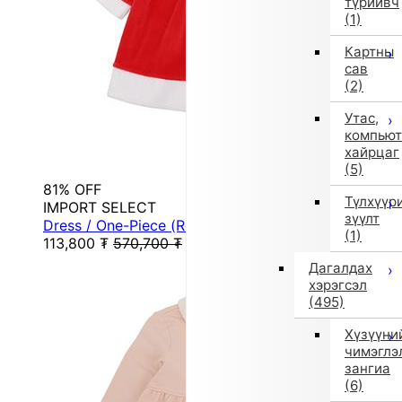
түрийвч
(1)
Картны
сав
(2)
Утас,
компьют
хайрцаг
(5)
81% OFF
Түлхүүр
IMPORT SELECT
зүүлт
Dress / One-Piece (Red)
(1)
113,800
₮
570,700
₮
Дагалдах
хэрэгсэл
(495)
Хүзүүни
чимэглэ
зангиа
(6)