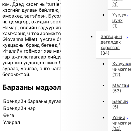
юм. Дээд хэсэг нь 'turtleneck' хийцтэй тул хүзүү
(1)
хэсгийг дулаан байлгаж, сунадаг материалтай учраас
Үүрдэг
өмсөхөд эвтэйхэн. Бүсэлхийнээс дэлгэрсэн банзал
цүнх
нь цэмцгэр, охидын зөөлөн дүр төрхийг тодотгоно.
(1)
Намар, өвлийн гадуур явахад болон албан ёсны арга
хэмжээнд ч тохиромжтой. 'Il Gufo' нь 1980 онд
Загварын
Giovanna Miletti үүсгэн байгуулсан Италийн хүүхдийн
дагалдах
хувцасны брэнд бөгөөд 'natural materials' ашиглан
хэрэгсэл
Италийн гоёмсог хэв маягтай бүтээгдэхүүнүүдийг
(84)
гар ажиллагаагаар хийдэг. Энэ нь 'outlet' бараа тул
улирлын үлдэгдэл шинэ бүтээгдэхүүн боловч жижиг
Хүзүүни
зураас, үрчлээ, өнгө бага зэрэг бүдгэрсэн байх
чимэглэ
боломжтой.
(12)
Малгай
Барааны мэдээлэл
(53)
Брэндийн барааны дугаар
840724036 0001
Бээлий
(5)
Брэндийн нэр
il gufo
Өнгө
Хар
Үсний
Улирал
2025 оны намар/өвөл
чимэглэ
(14)