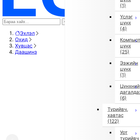
(1)
Үслэг
цүнх
(4)
Эхлэл
Охид
Компью
Хувцас
цүнх
Даашинз
(25)
Ээжийн
цүнх
(1)
Цүнхний
дагалда
(6)
Түрийвч,
хавтас
(122)
Урт
түрийвч