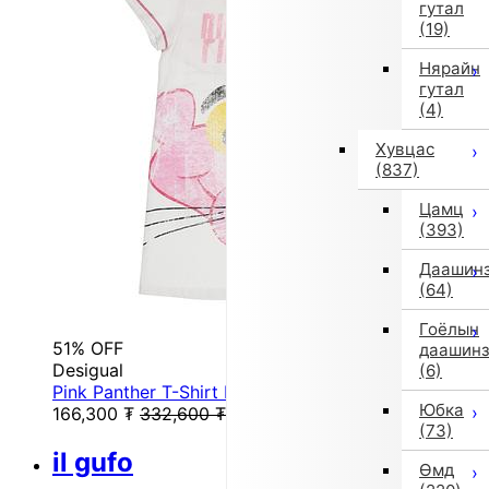
гутал
(19)
Нярайн
гутал
(4)
Хувцас
(837)
Цамц
(393)
Даашин
(64)
Гоёлын
51% OFF
даашин
Desigual
(6)
Pink Panther T-Shirt Dress (White)
Юбка
166,300
₮
332,600
₮
(73)
il gufo
Өмд