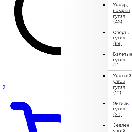
Хавар,
намрын
гутал
(43)
Спорт
гутал
(68)
Балеты
гутал
(1)
Хавтгай
ултай
0
гутал
(12)
Энгийн
гутал
(20)
Зөөлөн
ултай