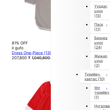
Үүрдэг
цүнх
(15)
Паск
(11)
Бизнес
цүнх
81% OFF
(24)
il gufo
Dress One-Piece (130 cm / Gray)
Жижиг
207,800
₮
1,040,800
₮
цүнх
(3)
Түрийвч,
хавтас
(10)
Урт
түрийвч
(1)
Нугалда