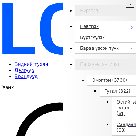
Бүртгэл
Нэвтрэх
Бүртгүүлэх
Бараа үзсэн түүх
Бидний тухай
Барааны ангилал
Дэлгүүр
Брэндүүд
Эмэгтэй
(3730)
Хайх
Гутал
(322)
Өсгийтэ
гутал
(61)
Сандаа
(63)