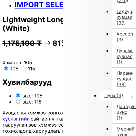
(220)
IMPORT SELECT
Гадуур
хувцас
Lightweight Long Sleeve T-Shirt
(39)
(White)
Хослол
(3)
1,175,100
₮
81% OFF
234,600
₮
Дүрэмт
хувцас
:
(1)
Хэмжээ:
105
105
115
Нярайн
хувцас
Хувилбарууд
(38)
Цүнх
(3)
size: 105
size: 115
Даавуун
цүнх
Хувцасны хэмжээ сонгохдоо
хэмжээ сонгох
(1)
хүснэгтийг
сайтар нягталж, биеийн хэмжээтэйгээ
тааруулан зөв хэмжээ сонгоно уу, хувцас таарахгүй
Мөрний
тохиолдолд хариуцлагыг захиалагч өөрөө хүлээнэ.
цүнх