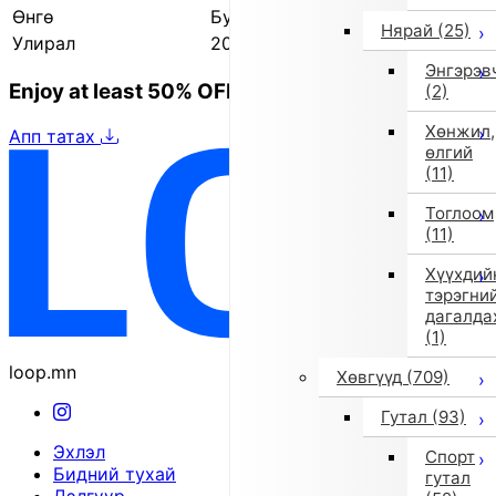
Өнгө
Бусад (10)
Нярай
(25)
Улирал
2025 оны намар/өвөл
Энгэрэв
Enjoy at least 50% OFF Tokyo fashion
(2)
Хөнжил,
Апп татах
өлгий
(11)
Тоглоом
(11)
Хүүхдий
тэрэгни
дагалда
(1)
loop.mn
Хөвгүүд
(709)
Гутал
(93)
Эхлэл
Спорт
Бидний тухай
гутал
Дэлгүүр