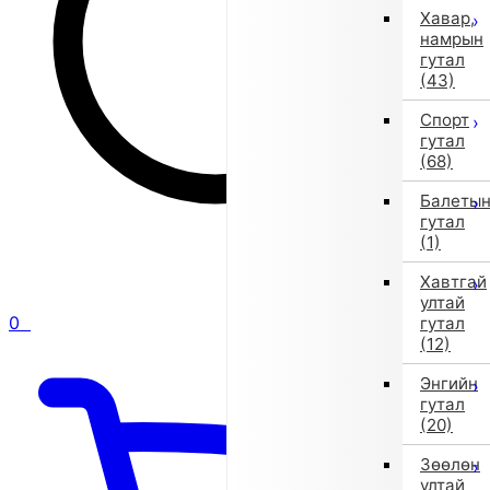
Хавар,
намрын
гутал
(43)
Спорт
гутал
(68)
Балеты
гутал
(1)
Хавтгай
ултай
0
гутал
(12)
Энгийн
гутал
(20)
Зөөлөн
ултай