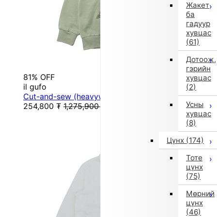
Жакет
ба
гадуур
хувцас
(61)
Дотоож,
гэрийн
81% OFF
хувцас
il gufo
(2)
Cut-and-sew (heavyweight) sweatshirt (green)
Усны
254,800
₮
1,275,900
₮
хувцас
(8)
Цүнх
(174)
Тоте
цүнх
(75)
Мөрний
цүнх
(46)