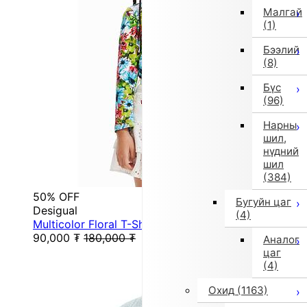
Малгай
(1)
Бээлий
(8)
Бүс
(96)
Нарны
шил,
нүдний
шил
(384)
50% OFF
Бугуйн цаг
Desigual
(4)
Multicolor Floral T-Shirt (Blue)
90,000
₮
180,000
₮
Аналог
цаг
(4)
Охид
(1163)