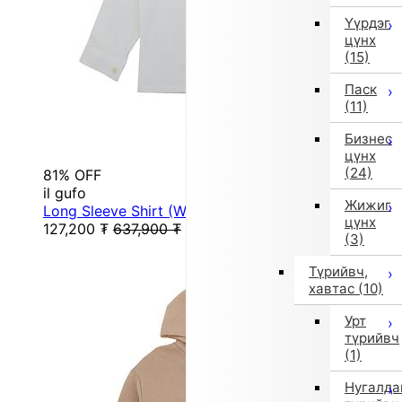
Үүрдэг
цүнх
(15)
Паск
(11)
Бизнес
цүнх
(24)
81% OFF
il gufo
Жижиг
Long Sleeve Shirt (White)
цүнх
127,200
₮
637,900
₮
(3)
Түрийвч,
хавтас
(10)
Урт
түрийвч
(1)
Нугалда