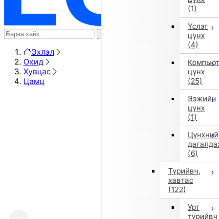
(1)
Үслэг
цүнх
(4)
Эхлэл
Охид
Компью
Хувцас
цүнх
Цамц
(25)
Ээжийн
цүнх
(1)
Цүнхний
дагалда
(6)
Түрийвч,
хавтас
(122)
Урт
түрийвч