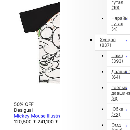
гутал
(19)
Нярайн
гутал
(4)
Хувцас
(837)
Цамц
(393)
Даашин
(64)
Гоёлын
даашин
(6)
50% OFF
Юбка
Desigual
(73)
Mickey Mouse Illustrated T-Shirt (White)
120,500
₮
241,100
₮
Өмд