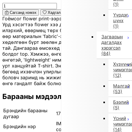
(1)
Сагсанд нэмэх
Хадгалах
Үүрдэг
Гоёмсог flower print-ээрээ анхаарал татах pullover.
цүнх
Урд хэсэгтээ flower хээ дээр message logo нэмсэн нь
(1)
илэрхий, өвөрмөц төрх бүрдүүлнэ. Ар талдаа хөнгөн
өөр материалын 'fabric'-ээр солин хийсэн тул
Загварын
хөдөлгөөн бүрт зөөлөн дэлгэрч харагдах silhouette-
дагалдах
хэрэгсэл
тай. Дангаараа өмсөхөд л style-ийн гол акцент
(84)
болдог top. Хэмжээ, өнгө, материалын хувьд: white
өнгөтэй, 'lightweight' нимгэн 'cut-and-sew' төрлийн
Хүзүүни
урт ханцуйтай T-shirt. Энэ нь outlet бүтээгдэхүүн
чимэглэ
бөгөөд ихэвчлэн улирлын үлдэгдэл шинэ бараа
(12)
боловч заримд нь жижиг зураас, үрчлээ, бага зэрэг
өнгө гандалт байж болно.
Малгай
(53)
Барааны мэдээлэл
Бээлий
(5)
Брэндийн барааны
170113930 10
дугаар
Үсний
IMPORT SELECT (Импортын
чимэглэ
Брэндийн нэр
сонголт)
(14)