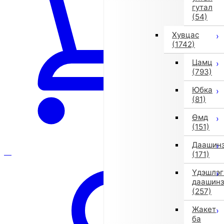
гутал
(54)
Хувцас
(1742)
Цамц
(793)
Юбка
(81)
Өмд
(151)
Даашин
(171)
Үдэшлэг
даашин
(257)
Жакет
ба