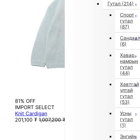
Гутал
(214)
Спорт
гутал
(87)
Сандаа
(6)
Хавар,
намрын
гутал
(44)
Хавтгай
ултай
гутал
81% OFF
(53)
IMPORT SELECT
Knit Cardigan
Усны
гутал
201,100
₮
1,007,200
₮
(1)
Энгийн