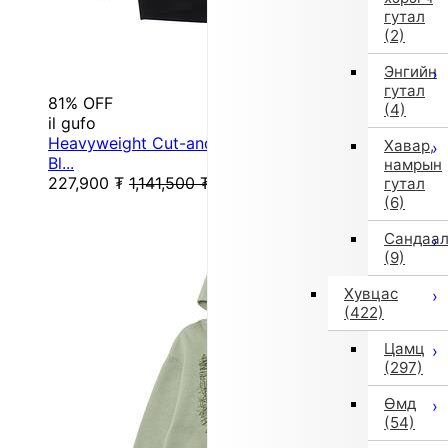
гутал
(2)
Энгийн
гутал
81% OFF
(4)
il gufo
Heavyweight Cut-and-Sew Sweatshirt (130 cm /
Хавар,
Bl...
намрын
227,900
₮
1,141,500
₮
гутал
(6)
Сандаа
(9)
Хувцас
(422)
Цамц
(297)
Өмд
(54)