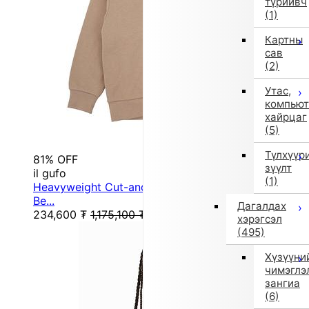
түрийвч
(1)
Картны
сав
(2)
Утас,
компьют
хайрцаг
(5)
Түлхүүр
81% OFF
зүүлт
il gufo
(1)
Heavyweight Cut-and-Sew Sweatshirt (130 cm /
Be...
Дагалдах
234,600
₮
1,175,100
₮
хэрэгсэл
(495)
Хүзүүни
чимэглэ
зангиа
(6)