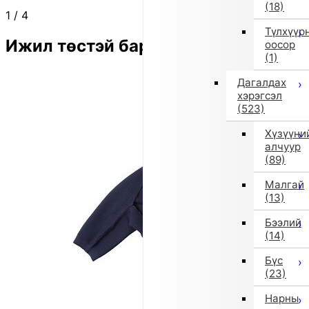
(18)
1
/
4
Түлхүүр
Ижил төстэй бараа
оосор
(1)
Дагалдах
хэрэгсэл
(523)
Хүзүүни
алчуур
(89)
Малгай
(13)
Бээлий
(14)
Бүс
(23)
Нарны