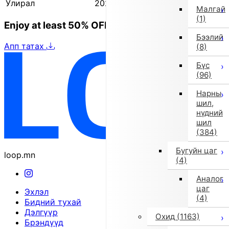
Улирал
2025 оны намар/өвөл
Малгай
(1)
Enjoy at least 50% OFF Tokyo fashion
Бээлий
Апп татах
(8)
Бүс
(96)
Нарны
шил,
нүдний
шил
(384)
Бугуйн цаг
loop.mn
(4)
Аналог
цаг
Эхлэл
(4)
Бидний тухай
Дэлгүүр
Охид
(1163)
Брэндүүд