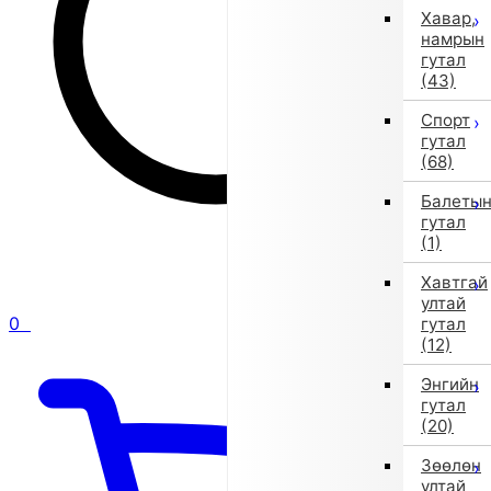
Хавар,
намрын
гутал
(43)
Спорт
гутал
(68)
Балеты
гутал
(1)
Хавтгай
ултай
0
гутал
(12)
Энгийн
гутал
(20)
Зөөлөн
ултай