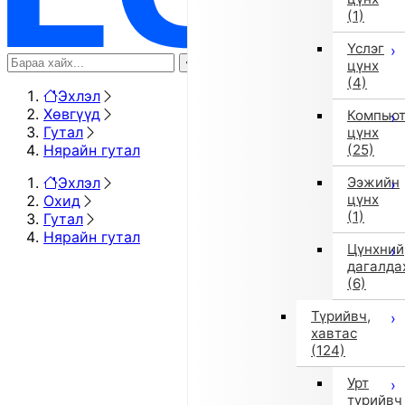
(1)
Үслэг
цүнх
(4)
Эхлэл
Хөвгүүд
Компью
Гутал
цүнх
Нярайн гутал
(25)
Эхлэл
Ээжийн
цүнх
Охид
(1)
Гутал
Нярайн гутал
Цүнхний
дагалда
(6)
Түрийвч,
хавтас
(124)
Урт
түрийвч