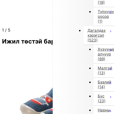
(18)
Түлхүүр
оосор
(1)
1
/
5
Дагалдах
хэрэгсэл
Ижил төстэй бараа
(523)
Хүзүүни
алчуур
(89)
Малгай
(13)
Бээлий
(14)
Бүс
(23)
Нарны