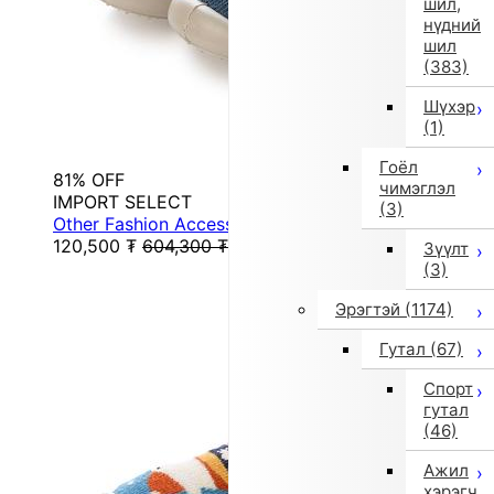
шил,
нүдний
шил
(383)
Шүхэр
(1)
Гоёл
81% OFF
чимэглэл
IMPORT SELECT
(3)
Other Fashion Accessories (Navy)
120,500
₮
604,300
₮
Зүүлт
(3)
Эрэгтэй
(1174)
Гутал
(67)
Спорт
гутал
(46)
Ажил
хэрэгч