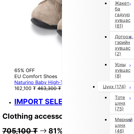
Жакет
ба
гадуур
хувцас
(61)
Дотоож,
гэрийн
хувцас
(2)
Усны
65% OFF
хувцас
(8)
EU Comfort Shoes
Naturino Baby High-Top Sneakers (Beige)
Цүнх
(174)
162,100
₮
463,300
₮
Тоте
IMPORT SELECT
цүнх
(75)
Clothing accessories_others (Blue)
Мөрний
цүнх
705,100
₮
81% OFF
140,600
₮
(46)