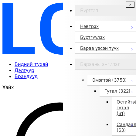
Бүртгэл
Нэвтрэх
Бүртгүүлэх
Бараа үзсэн түүх
Бидний тухай
Барааны ангилал
Дэлгүүр
Брэндүүд
Эмэгтэй
(3750)
Хайх
Гутал
(322)
Өсгийтэ
гутал
(61)
Сандаа
(63)