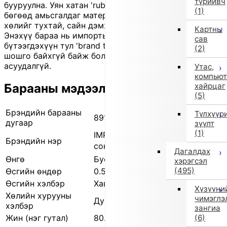
түрийвч
бууруулна. Уян хатан 'rubber' ул нь барьц сайтай
(1)
бөгөөд амьсгалдаг материал хэрэглэснээр хүүхдийн
хөлийг тухтай, сайн дэмжинэ. Өнгө нь цэнхэр.
Картны
Энэхүү бараа нь импортын сонголтын 'outlet'
сав
бүтээгдэхүүн тул 'brand tag' эсвэл угаах зааврын
(2)
шошго байхгүй байж болно. Гэвч чанарын
асуудалгүй.
Утас,
компьют
хайрцаг
Барааны мэдээлэл
(5)
Брэндийн барааны
Түлхүүр
891600004 0
дугаар
зүүлт
(1)
IMPORT SELECT（Импортын
Брэндийн нэр
сонголт）
Дагалдах
Өнгө
Бусад (0)
хэрэгсэл
(495)
Өсгийн өндөр
0.5 см
Өсгийн хэлбэр
Хавтгай өсгий
Хүзүүни
Хөлийн хурууны
чимэглэ
Дугуй
хэлбэр
зангиа
(6)
Жин (нэг гутал)
80.0 гр