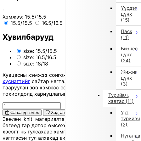
Үүрдэг
:
цүнх
Хэмжээ:
15.5/15.5
(15)
15.5/15.5
16.5/16.5
18/18
Паск
Хувилбарууд
(11)
Бизнес
size: 15.5/15.5
цүнх
size: 16.5/16.5
(24)
size: 18/18
Жижиг
Хувцасны хэмжээ сонгохдоо
хэмжээ сонгох
цүнх
хүснэгтийг
сайтар нягталж, биеийн хэмжээтэйгээ
(3)
тааруулан зөв хэмжээ сонгоно уу, хувцас таарахгүй
тохиолдолд хариуцлагыг захиалагч өөрөө хүлээнэ.
Түрийвч,
хавтас
(11)
Урт
Сагсанд нэмэх
Хадгалах
түрийвч
Зөөлөн 'knit' материалтай оймс хэлбэрийн гутал
(2)
бөгөөд гэр дотор өмсөхөд тохиромжтой. Доод
хэсэгт нь гулсахаас хамгаалсан 'rubber sole'
Нугалда
нэгтгэсэн тул алхахад аюулгүй, гулгах эрсдэлийг