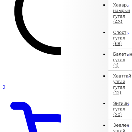
Хавар,
намрын
гутал
(43)
Спорт
гутал
(68)
Балеты
гутал
(1)
Хавтгай
ултай
0
гутал
(12)
Энгийн
гутал
(20)
Зөөлөн
ултай