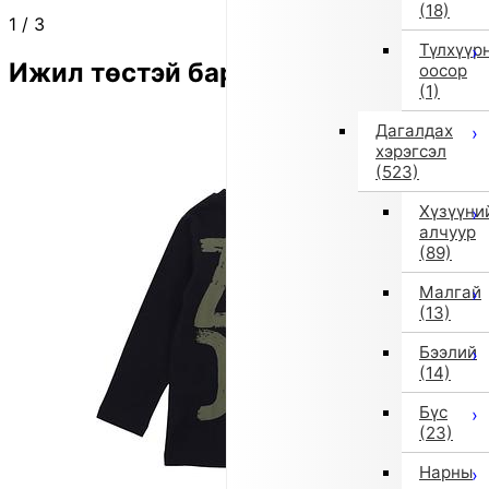
(18)
1
/
3
Түлхүүр
Ижил төстэй бараа
оосор
(1)
Дагалдах
хэрэгсэл
(523)
Хүзүүни
алчуур
(89)
Малгай
(13)
Бээлий
(14)
Бүс
(23)
Нарны