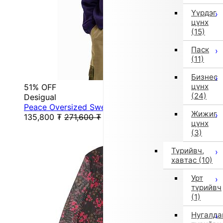
Үүрдэг
цүнх
(15)
Паск
(11)
Бизнес
цүнх
51% OFF
(24)
Desigual
Peace Oversized Sweatshirt (Blue)
Жижиг
135,800
₮
271,600
₮
цүнх
(3)
Түрийвч,
хавтас
(10)
Урт
түрийвч
(1)
Нугалда