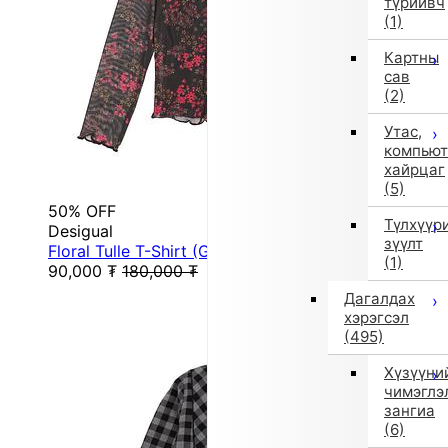
түрийвч
(1)
Картны
сав
(2)
Утас,
компьют
хайрцаг
(5)
50% OFF
Түлхүүр
Desigual
зүүлт
Floral Tulle T-Shirt (Gray/Black)
(1)
90,000
₮
180,000
₮
Дагалдах
хэрэгсэл
(495)
Хүзүүни
чимэглэ
зангиа
(6)