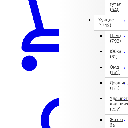
гутал
(54)
Хувцас
(1742)
Цамц
(793)
Юбка
(81)
Өмд
(151)
Даашин
(171)
Үдэшлэг
даашин
(257)
Жакет
ба