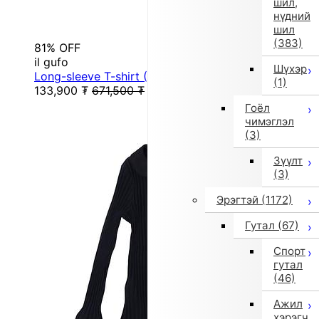
шил,
нүдний
шил
(383)
81% OFF
il gufo
Шүхэр
Long-sleeve T-shirt (Black)
(1)
133,900
₮
671,500
₮
Гоёл
чимэглэл
(3)
Зүүлт
(3)
Эрэгтэй
(1172)
Гутал
(67)
Спорт
гутал
(46)
Ажил
хэрэгч