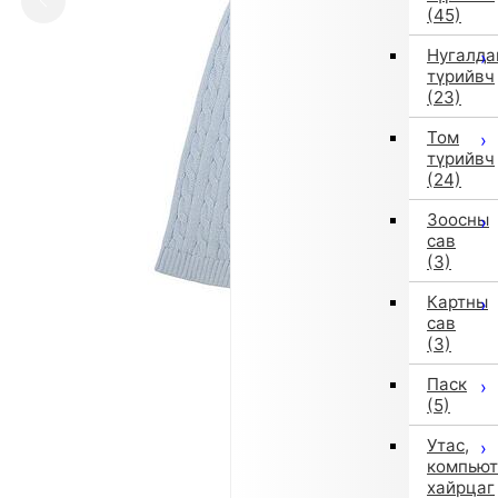
(45)
Нугалда
түрийвч
(23)
Том
түрийвч
(24)
Зоосны
сав
(3)
Картны
сав
(3)
Паск
(5)
Утас,
компьют
хайрцаг