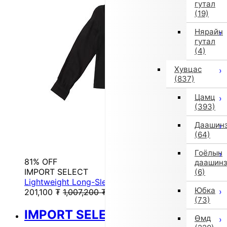
гутал
(19)
Нярайн
гутал
(4)
Хувцас
(837)
Цамц
(393)
Даашин
(64)
Гоёлын
81% OFF
даашин
IMPORT SELECT
(6)
Lightweight Long-Sleeve Cut-and-Sew Top (Black)
Юбка
201,100
₮
1,007,200
₮
(73)
IMPORT SELECT
Өмд