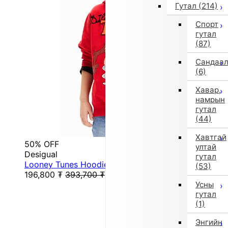
Гутал
(214)
Спорт
гутал
(87)
Сандаа
(6)
Хавар,
намрын
гутал
(44)
Хавтгай
50% OFF
ултай
Desigual
гутал
Looney Tunes Hoodie (Pink/Red)
(53)
196,800
₮
393,700
₮
Усны
гутал
(1)
Энгийн