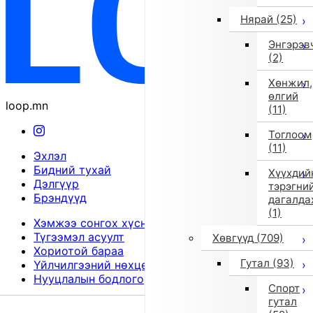
Нярай
(25)
Энгэрэв
(2)
Хөнжил,
өлгий
loop.mn
(11)
Тоглоом
(11)
Эхлэл
Бидний тухай
Хүүхдий
Дэлгүүр
тэрэгни
Брэндүүд
дагалда
(1)
Хэмжээ сонгох хүснэгт
Түгээмэл асуулт
Хөвгүүд
(709)
Хориотой бараа
Гутал
(93)
Үйлчилгээний нөхцөл
Нууцлалын бодлого
Спорт
гутал
© 2026