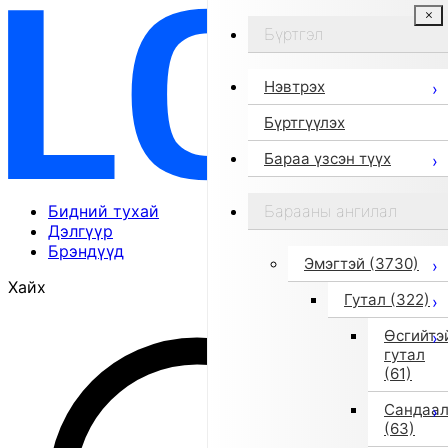
Бүртгэл
Нэвтрэх
Бүртгүүлэх
Бараа үзсэн түүх
Бидний тухай
Барааны ангилал
Дэлгүүр
Брэндүүд
Эмэгтэй
(3730)
Хайх
Гутал
(322)
Өсгийтэ
гутал
(61)
Сандаа
(63)