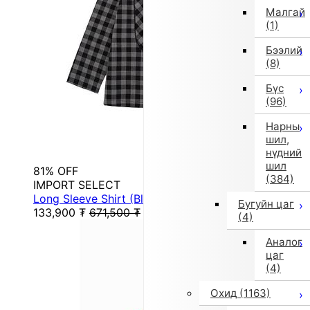
Малгай
(1)
Бээлий
(8)
Бүс
(96)
Нарны
шил,
нүдний
шил
81% OFF
(384)
IMPORT SELECT
Long Sleeve Shirt (Black)
Бугуйн цаг
133,900
₮
671,500
₮
(4)
Аналог
цаг
(4)
Охид
(1163)