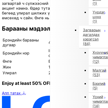
загвартай ч сүлжээсний нарийн хээ нь даруухан
(1)
акцент нэмнэ. Өдөр тутам өмсөхөд тохиромжтой
Үүрдэг
бөгөөд улирал шилжих үеэр гадуур давхарлаж
цүнх
өмсөхөд ч сайн. Өнгө нь 'blue'.
(1)
Барааны мэдээлэл
Загварын
дагалдах
хэрэгсэл
Брэндийн барааны
440404567 4
(84)
дугаар
IMPORT SELECT (Импорт
Хүзүүни
Брэндийн нэр
селект)
чимэглэ
Өнгө
Бусад (4)
(12)
Жин
140.0г
Малгай
Улирал
2025 оны намар-өвөл
(53)
Enjoy at least 50% OFF Tokyo fashion
Бээлий
(5)
Апп татах
Үсний
чимэглэ
(14)