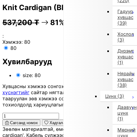
(220)
Knit Cardigan (Blue)
Гадуур
хувцас
537,200
₮
81% OFF
107,100
₮
(39)
Хослол
:
(3)
Хэмжээ:
80
80
Дүрэмт
хувцас
Хувилбарууд
(1)
Нярайн
size: 80
хувцас
(38)
Хувцасны хэмжээ сонгохдоо
хэмжээ сонгох
хүснэгтийг
сайтар нягталж, биеийн хэмжээтэйгээ
Цүнх
(3)
тааруулан зөв хэмжээ сонгоно уу, хувцас таарахгүй
тохиолдолд хариуцлагыг захиалагч өөрөө хүлээнэ.
Даавуун
цүнх
(1)
Сагсанд нэмэх
Хадгалах
Зөөлөн материалтай, өмсөхөд эвтэйхэн 'knit
Мөрний
cardigan'. Кабель сүлжээс нь дэгжин төрх өгч, энгийн
цүнх