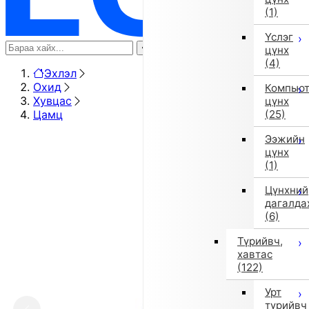
(1)
Үслэг
цүнх
(4)
Эхлэл
Охид
Компью
Хувцас
цүнх
Цамц
(25)
Ээжийн
цүнх
(1)
Цүнхний
дагалда
(6)
Түрийвч,
хавтас
(122)
Урт
түрийвч