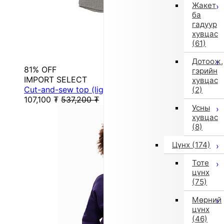
Жакет
ба
гадуур
хувцас
(61)
Дотоож,
81% OFF
гэрийн
IMPORT SELECT
хувцас
Cut-and-sew top (lightweight, gray)
(2)
107,100
₮
537,200
₮
Усны
хувцас
(8)
Цүнх
(174)
Тоте
цүнх
(75)
Мөрний
цүнх
(46)