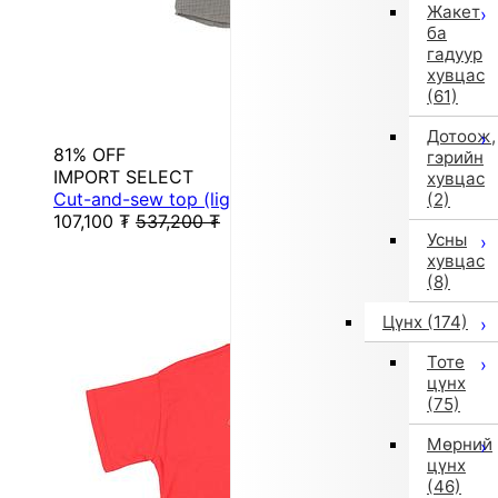
Жакет
ба
гадуур
хувцас
(61)
Дотоож,
81% OFF
гэрийн
IMPORT SELECT
хувцас
Cut-and-sew top (lightweight, gray)
(2)
107,100
₮
537,200
₮
Усны
хувцас
(8)
Цүнх
(174)
Тоте
цүнх
(75)
Мөрний
цүнх
(46)