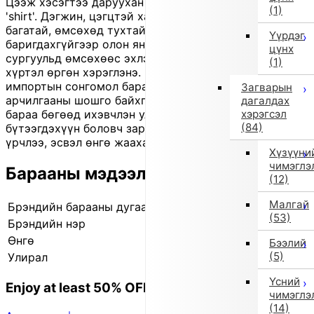
Цээж хэсэгтээ даруухан 'logo'-той, энгийн хийцтэй
(1)
'shirt'. Дэгжин, цэгцтэй харагдах ч хөдөлгөөнд саад
багатай, өмсөхөд тухтай. Доод хувцасны сонголтод
Үүрдэг
баригдахгүйгээр олон янзаар хослуулж болох тул
цүнх
сургуульд өмсөхөөс эхлээд албан ёсны арга хэмжээ
(1)
хүртэл өргөн хэрэглэнэ. Энэ бүтээгдэхүүн нь
импортын сонгомол бараа тул 'brand tag' эсвэл
Загварын
арчилгааны шошго байхгүй байж болно. Мөн 'outlet'
дагалдах
хэрэгсэл
бараа бөгөөд ихэвчлэн улирлын үлдэгдэл шинэ
(84)
бүтээгдэхүүн боловч заримд нь бага зэрэг зураас,
үрчлээ, эсвэл өнгө жаахан гандсан байж болно.
Хүзүүни
чимэглэ
Барааны мэдээлэл
(12)
Малгай
Брэндийн барааны дугаар
400324016 01
(53)
Брэндийн нэр
Импорт сонголт
Өнгө
Бусад (1)
Бээлий
(5)
Улирал
2025 оны намар/өвөл
Үсний
Enjoy at least 50% OFF Tokyo fashion
чимэглэ
(14)