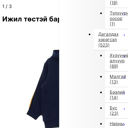
(18)
1
/
3
Түлхүүр
Ижил төстэй бараа
оосор
(1)
Дагалдах
хэрэгсэл
(523)
Хүзүүни
алчуур
(89)
Малгай
(13)
Бээлий
(14)
Бүс
(23)
Нарны