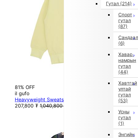
Гутал
(214)
Спорт
гутал
(87)
Сандаа
(6)
Хавар,
намрын
гутал
(44)
Хавтгай
81% OFF
ултай
il gufo
гутал
Heavyweight Sweatshirt (130 cm / Yellow)
(53)
207,800
₮
1,040,800
₮
Усны
гутал
(1)
Энгийн