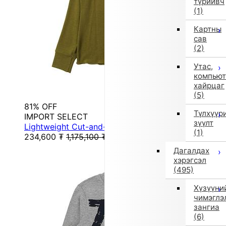
түрийвч
(1)
Картны
сав
(2)
Утас,
компьют
хайрцаг
(5)
81% OFF
Түлхүүр
IMPORT SELECT
зүүлт
Lightweight Cut-and-Sew Long Sleeve T (Green)
(1)
234,600
₮
1,175,100
₮
Дагалдах
хэрэгсэл
(495)
Хүзүүни
чимэглэ
зангиа
(6)