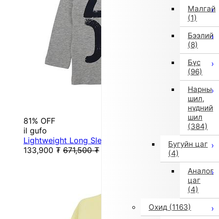
Малгай
(1)
Бээлий
(8)
Бүс
(96)
Нарны
шил,
нүдний
шил
81% OFF
(384)
il gufo
Lightweight Long Sleeve T (Gray)
Бугуйн цаг
133,900
₮
671,500
₮
(4)
Аналог
цаг
(4)
Охид
(1163)