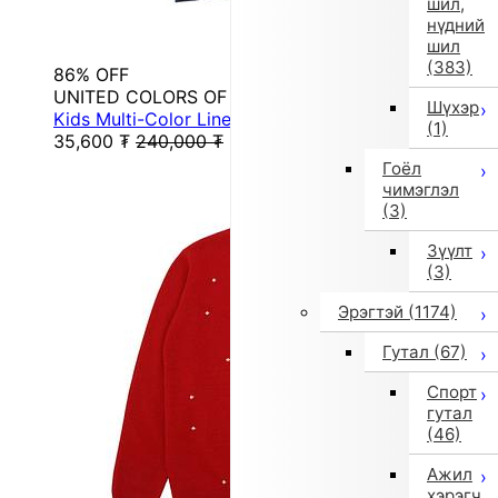
шил,
нүдний
шил
(383)
86% OFF
UNITED COLORS OF BENETTON.
Шүхэр
Kids Multi-Color Line Sleeve Logo Print Hooded ...
(1)
35,600
₮
240,000
₮
Гоёл
чимэглэл
(3)
Зүүлт
(3)
Эрэгтэй
(1174)
Гутал
(67)
Спорт
гутал
(46)
Ажил
хэрэгч