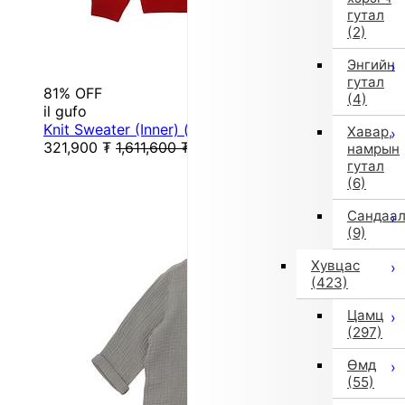
гутал
(2)
Энгийн
гутал
81% OFF
(4)
il gufo
Knit Sweater (Inner) (Red)
Хавар,
321,900
₮
1,611,600
₮
намрын
гутал
(6)
Сандаа
(9)
Хувцас
(423)
Цамц
(297)
Өмд
(55)