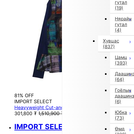
гутал
(19)
Нярайн
гутал
(4)
Хувцас
(837)
Цамц
(393)
Даашин
(64)
Гоёлын
81% OFF
даашин
IMPORT SELECT
(6)
Heavyweight Cut-and-Sew Top _ Other (Rack)
Юбка
301,800
₮
1,510,900
₮
(73)
IMPORT SELECT
Өмд