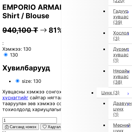
(220)
EMPORIO ARMANI Long-Sleeve
Гадуур
Shirt / Blouse
хувцас
(39)
940,100
₮
81% OFF
187,600
₮
Хослол
(3)
:
Хэмжээ:
130
Дүрэмт
хувцас
130
(1)
Хувилбарууд
Нярайн
хувцас
size: 130
(38)
Хувцасны хэмжээ сонгохдоо
хэмжээ сонгох
Цүнх
(3)
хүснэгтийг
сайтар нягталж, биеийн хэмжээтэйгээ
Даавуун
тааруулан зөв хэмжээ сонгоно уу, хувцас таарахгүй
цүнх
тохиолдолд хариуцлагыг захиалагч өөрөө хүлээнэ.
(1)
Мөрний
Сагсанд нэмэх
Хадгалах
цүнх