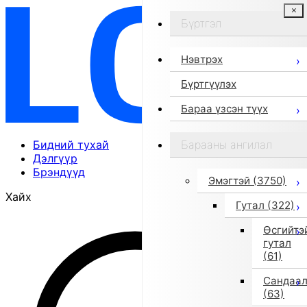
Бүртгэл
Нэвтрэх
Бүртгүүлэх
Бараа үзсэн түүх
Бидний тухай
Барааны ангилал
Дэлгүүр
Брэндүүд
Эмэгтэй
(3750)
Хайх
Гутал
(322)
Өсгийтэ
гутал
(61)
Сандаа
(63)