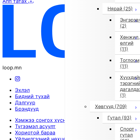
Апп татах
Нярай
(25)
Энгэрэв
(2)
Хөнжил,
өлгий
(11)
Тоглоом
(11)
loop.mn
Хүүхдий
тэрэгни
дагалда
Эхлэл
(1)
Бидний тухай
Дэлгүүр
Хөвгүүд
(709)
Брэндүүд
Гутал
(93)
Хэмжээ сонгох хүснэгт
Түгээмэл асуулт
Спорт
Хориотой бараа
гутал
Үйлчилгээний нөхцөл