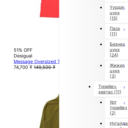
Үүрдэг
цүнх
(15)
Паск
(11)
Бизнес
цүнх
51% OFF
(24)
Desigual
Message Oversized T-Shirt (Pink/Red)
Жижиг
74,700
₮
149,500
₮
цүнх
(3)
Түрийвч,
хавтас
(11)
Урт
түрийвч
(2)
Нугалда