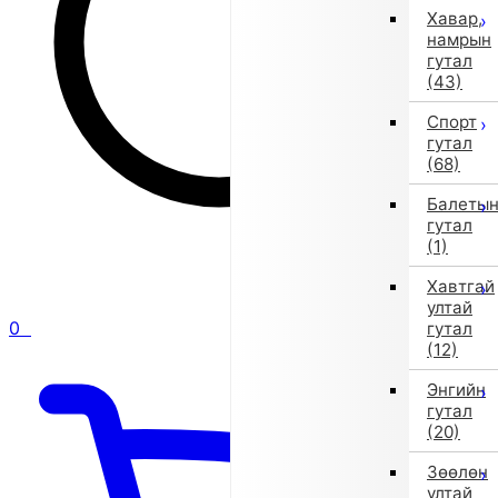
Хавар,
намрын
гутал
(43)
Спорт
гутал
(68)
Балеты
гутал
(1)
Хавтгай
ултай
0
гутал
(12)
Энгийн
гутал
(20)
Зөөлөн
ултай