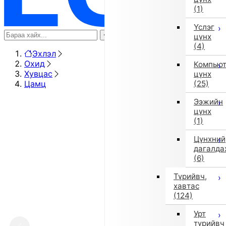
(1)
Үслэг
цүнх
(4)
Эхлэл
Охид
Компью
Хувцас
цүнх
Цамц
(25)
Ээжийн
цүнх
(1)
Цүнхний
дагалда
(6)
Түрийвч,
хавтас
(124)
Урт
түрийвч