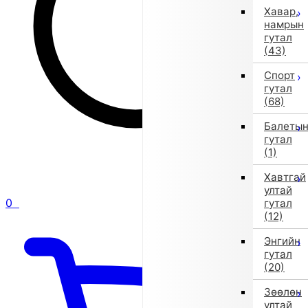
Хавар,
намрын
гутал
(43)
Спорт
гутал
(68)
Балеты
гутал
(1)
Хавтгай
ултай
0
гутал
(12)
Энгийн
гутал
(20)
Зөөлөн
ултай