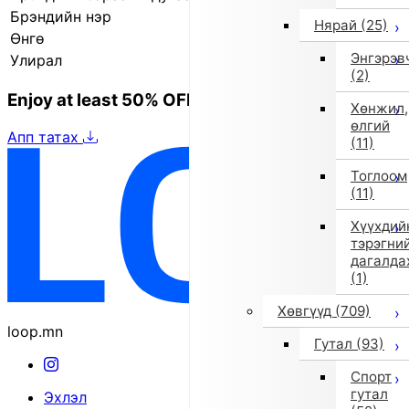
Брэндийн нэр
il gufo (Ил Гуфо)
Нярай
(25)
Өнгө
Бусад (1)
Энгэрэв
Улирал
2025 оны намар/өвөл
(2)
Enjoy at least 50% OFF Tokyo fashion
Хөнжил,
өлгий
Апп татах
(11)
Тоглоом
(11)
Хүүхдий
тэрэгни
дагалда
(1)
Хөвгүүд
(709)
loop.mn
Гутал
(93)
Спорт
гутал
Эхлэл