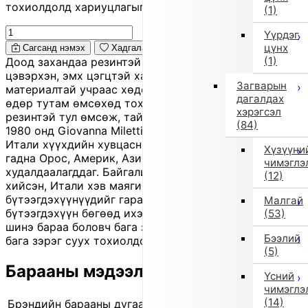
тохиолдолд хариуцлагыг захиалагч өөрөө хүлээнэ.
(1)
Үүрдэг
цүнх
Сагсанд нэмэх
Хадгалах
(1)
Доод захандаа резинтэй загвартай тул хөл орчим
цэвэрхэн, эмх цэгцтэй харагдуулна. Зөөлөн, сунадаг
Загварын
материалтай учраас хөдөлгөөнд эвтэйхэн бөгөөд
дагалдах
өдөр тутам өмсөхөд тохиромжтой. Бэлхүүс нь мөн
хэрэгсэл
резинтэй тул өмсөж, тайлахад хялбар. 'Il Gufo' нь
(84)
1980 онд Giovanna Miletti-ийн үүсгэн байгуулсан
Итали хүүхдийн хувцасны брэнд. Өнөөдөр Европоос
Хүзүүни
гадна Орос, Америк, Ази зэрэг олон улсад
чимэглэ
худалдаалагддаг. Байгалийн гаралтай материалаар
(12)
хийсэн, Итали хэв маягийн гоёмсог
бүтээгдэхүүнүүдийг гараар урладаг. Энэ нь 'outlet'
Малгай
бүтээгдэхүүн бөгөөд ихэвчлэн улирлын үлдэгдэл
(53)
шинэ бараа боловч бага зэрэг зураас, үрчлээ, өнгө
Бээлий
бага зэрэг суух тохиолдол байж болно.
(5)
Барааны мэдээлэл
Үсний
чимэглэ
(14)
Брэндийн барааны дугаар
840522080 0001