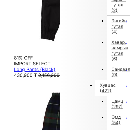
гутал
(2)
Энгийн
гутал
(4)
Хавар,
намрын
гутал
81% OFF
(6)
IMPORT SELECT
Long Pants (Black)
Сандаа
(9)
430,900
₮
2,156,200
₮
Хувцас
(422)
Цамц
(297)
Өмд
(54)