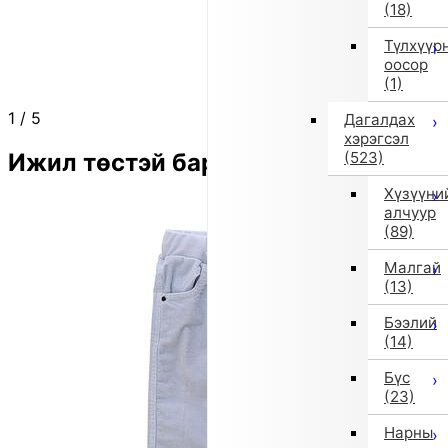
(18)
Түлхүүр
оосор
(1)
1
/
5
Дагалдах
хэрэгсэл
Ижил төстэй бараа
(523)
Хүзүүни
алчуур
(89)
Малгай
(13)
Бээлий
(14)
Бүс
(23)
Нарны