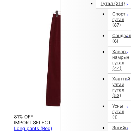
Гутал
(214)
Спорт
гутал
(87)
Сандаа
(6)
Хавар,
намрын
гутал
(44)
Хавтгай
ултай
гутал
(53)
Усны
гутал
81% OFF
(1)
IMPORT SELECT
Энгийн
Long pants (Red)