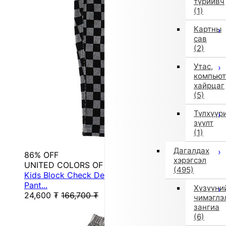
түрийвч
(1)
Картны
сав
(2)
Утас,
компьют
хайрцаг
(5)
Түлхүүр
зүүлт
(1)
Дагалдах
86% OFF
хэрэгсэл
UNITED COLORS OF BENETTON.
(495)
Kids Block Check Decorative Button Brushed
Pant...
Хүзүүни
24,600
₮
166,700
₮
чимэглэ
зангиа
(6)