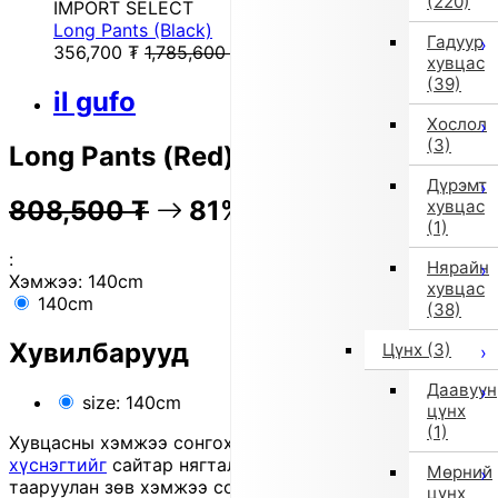
(220)
IMPORT SELECT
Long Pants (Black)
Гадуур
356,700
₮
1,785,600
₮
хувцас
(39)
il gufo
Хослол
(3)
Long Pants (Red)
Дүрэмт
808,500
₮
81% OFF
161,300
₮
хувцас
(1)
:
Нярайн
Хэмжээ:
140cm
хувцас
140cm
(38)
Хувилбарууд
Цүнх
(3)
Даавуун
size: 140cm
цүнх
(1)
Хувцасны хэмжээ сонгохдоо
хэмжээ сонгох
хүснэгтийг
сайтар нягталж, биеийн хэмжээтэйгээ
Мөрний
тааруулан зөв хэмжээ сонгоно уу, хувцас таарахгүй
цүнх