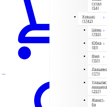
гутал
(54)
Хувцас
(1742)
Цамц
(793)
Юбка
(81)
Өмд
(151)
Даашин
(171)
Үдэшлэг
даашин
(257)
Жакет
ба