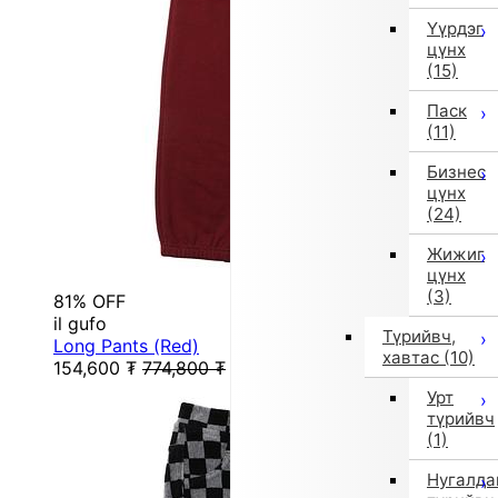
Үүрдэг
цүнх
(15)
Паск
(11)
Бизнес
цүнх
(24)
Жижиг
цүнх
(3)
81% OFF
il gufo
Түрийвч,
Long Pants (Red)
хавтас
(10)
154,600
₮
774,800
₮
Урт
түрийвч
(1)
Нугалда