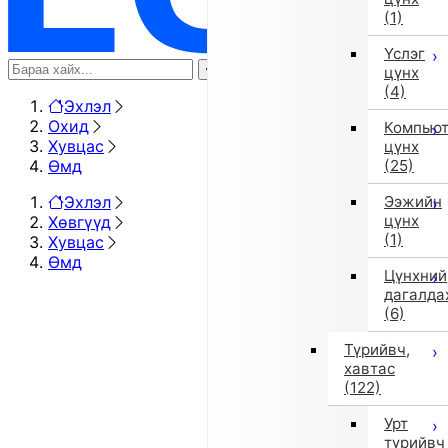
(1)
Үслэг
цүнх
(4)
Эхлэл
Охид
Компью
Хувцас
цүнх
Өмд
(25)
Эхлэл
Ээжийн
цүнх
Хөвгүүд
(1)
Хувцас
Өмд
Цүнхний
дагалда
(6)
Түрийвч,
хавтас
(122)
Урт
түрийвч