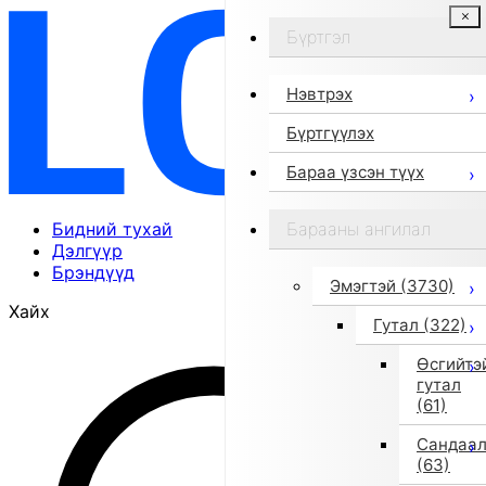
Бүртгэл
Нэвтрэх
Бүртгүүлэх
Бараа үзсэн түүх
Бидний тухай
Барааны ангилал
Дэлгүүр
Брэндүүд
Эмэгтэй
(3730)
Хайх
Гутал
(322)
Өсгийтэ
гутал
(61)
Сандаа
(63)