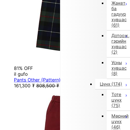
Жакет
ба
гадуур
хувцас
(61)
Дотоож,
гэрийн
хувцас
(2)
Усны
81% OFF
хувцас
(8)
il gufo
Pants Other (Pattern)
Цүнх
(174)
161,300
₮
808,500
₮
Тоте
цүнх
(75)
Мөрний
цүнх
(46)