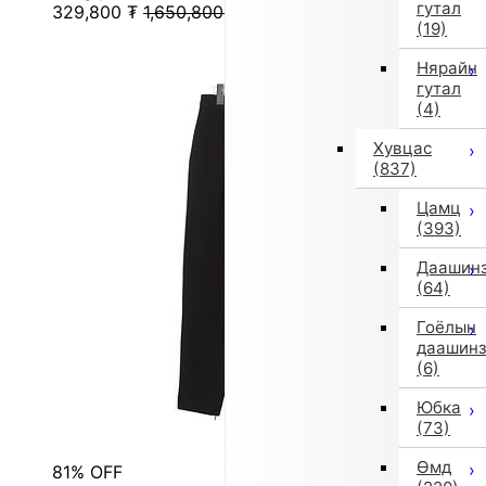
гутал
329,800
₮
1,650,800
₮
(19)
Нярайн
гутал
(4)
Хувцас
(837)
Цамц
(393)
Даашин
(64)
Гоёлын
даашин
(6)
Юбка
(73)
Өмд
81% OFF