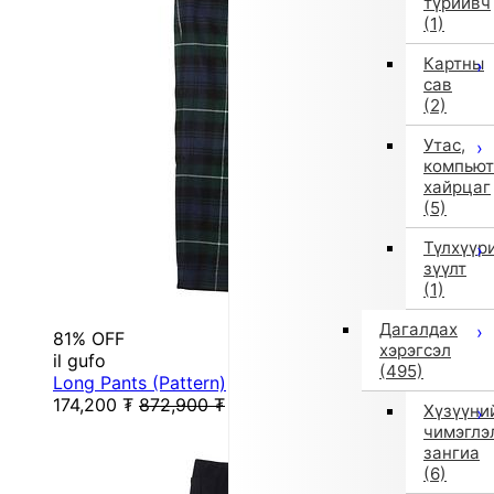
түрийвч
(1)
Картны
сав
(2)
Утас,
компьют
хайрцаг
(5)
Түлхүүр
зүүлт
(1)
Дагалдах
81% OFF
хэрэгсэл
il gufo
(495)
Long Pants (Pattern)
174,200
₮
872,900
₮
Хүзүүни
чимэглэ
зангиа
(6)