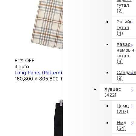
гутал
(2)
Энгийн
гутал
(4)
Хавар,
намрын
гутал
81% OFF
(6)
il gufo
Long Pants (Pattern)
Сандаа
(9)
160,800
₮
805,800
₮
Хувцас
(422)
Цамц
(297)
Өмд
(54)