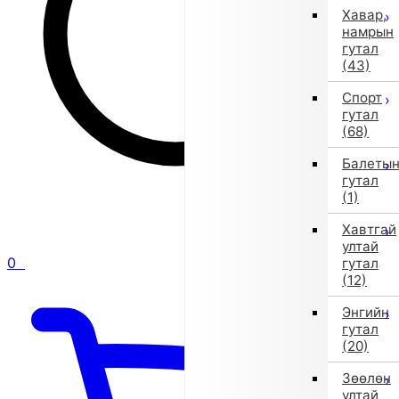
Хавар,
намрын
гутал
(43)
Спорт
гутал
(68)
Балеты
гутал
(1)
Хавтгай
ултай
0
гутал
(12)
Энгийн
гутал
(20)
Зөөлөн
ултай