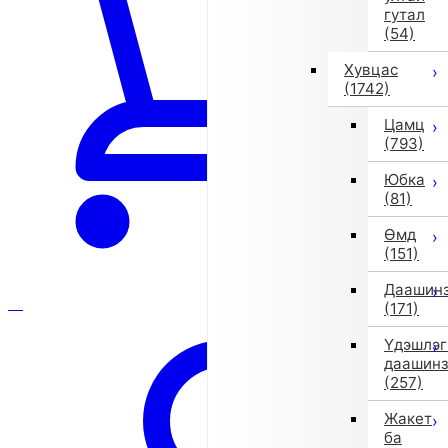
гутал
(54)
Хувцас
(1742)
Цамц
(793)
Юбка
(81)
Өмд
(151)
Даашин
(171)
Үдэшлэг
даашин
(257)
Жакет
ба