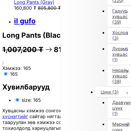
(220)
Long Pants (Gray)
160,800
₮
805,800
₮
Гадуур
хувцас
il gufo
(39)
Хослол
Long Pants (Black)
(3)
1,007,200
₮
81% OFF
201,100
₮
Дүрэмт
хувцас
(1)
:
Хэмжээ:
165
Нярайн
165
хувцас
(38)
Хувилбарууд
Цүнх
(3)
size: 165
Даавуун
цүнх
Хувцасны хэмжээ сонгохдоо
хэмжээ сонгох
(1)
хүснэгтийг
сайтар нягталж, биеийн хэмжээтэйгээ
тааруулан зөв хэмжээ сонгоно уу, хувцас таарахгүй
Мөрний
тохиолдолд хариуцлагыг захиалагч өөрөө хүлээнэ.
цүнх