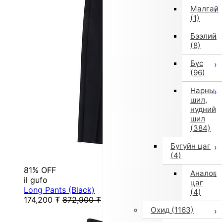
Малгай
(1)
Бээлий
(8)
Бүс
(96)
Нарны
шил,
нүдний
шил
(384)
Бугуйн цаг
(4)
81% OFF
Аналог
il gufo
цаг
Long Pants (Black)
(4)
174,200
₮
872,900
₮
Охид
(1163)