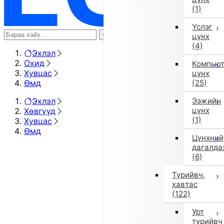
(1)
Үслэг
цүнх
(4)
Эхлэл
Охид
Компью
Хувцас
цүнх
Өмд
(25)
Эхлэл
Ээжийн
цүнх
Хөвгүүд
(1)
Хувцас
Өмд
Цүнхний
дагалда
(6)
Түрийвч,
хавтас
(122)
Урт
түрийвч