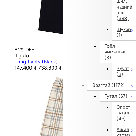
шил,
нүдний
шил
(383)
Шүхэр
(1)
Гоёл
81% OFF
чимэглэл
il gufo
(3)
Long Pants (Black)
147,400
₮
738,600
₮
Зүүлт
(3)
Эрэгтэй
(1172)
Гутал
(67)
Спорт
гутал
(46)
Ажил
хэрэгч