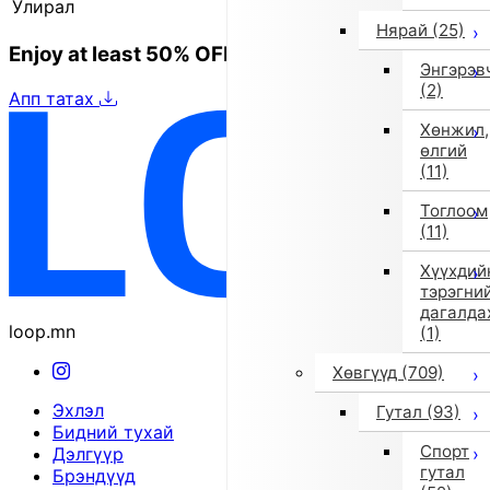
Улирал
2025 оны намар/өвөл
Нярай
(25)
Enjoy at least 50% OFF Tokyo fashion
Энгэрэв
(2)
Апп татах
Хөнжил,
өлгий
(11)
Тоглоом
(11)
Хүүхдий
тэрэгни
дагалда
loop.mn
(1)
Хөвгүүд
(709)
Эхлэл
Гутал
(93)
Бидний тухай
Спорт
Дэлгүүр
гутал
Брэндүүд