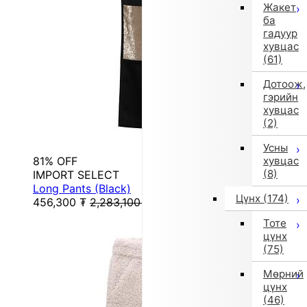
Жакет
ба
гадуур
хувцас
(61)
Дотоож,
гэрийн
хувцас
(2)
Усны
81% OFF
хувцас
(8)
IMPORT SELECT
Long Pants (Black)
Цүнх
(174)
456,300
₮
2,283,100
₮
Тоте
цүнх
(75)
Мөрний
цүнх
(46)