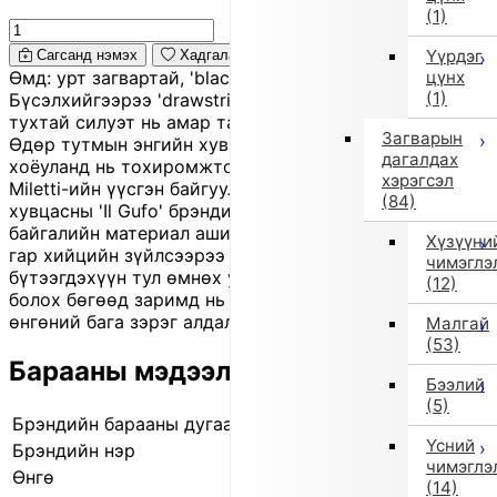
(1)
Үүрдэг
Сагсанд нэмэх
Хадгалах
цүнх
Өмд: урт загвартай, 'black' өнгөтэй 'wide pants'.
(1)
Бүсэлхийгээрээ 'drawstring'-той бөгөөд сул, тав
тухтай силуэт нь амар тайван төрхийг бүрдүүлнэ.
Загварын
Өдөр тутмын энгийн хувцаслалт болон гадуур явахад
дагалдах
хоёуланд нь тохиромжтой. Энэ нь 1980 онд Giovanna
хэрэгсэл
Miletti-ийн үүсгэн байгуулсан Италийн хүүхдийн
(84)
хувцасны 'Il Gufo' брэндийн бүтээгдэхүүн бөгөөд
байгалийн материал ашигласан, Италийн хэв маягтай
Хүзүүни
гар хийцийн зүйлсээрээ онцлог. Энэ бараа нь 'outlet'
чимэглэ
бүтээгдэхүүн тул өмнөх улирлын шинэ үлдэгдэл байж
(12)
болох бөгөөд заримд нь бага зэрэг зураас, үрчлээ,
өнгөний бага зэрэг алдалт байж болно.
Малгай
(53)
Барааны мэдээлэл
Бээлий
(5)
Брэндийн барааны дугаар
840507837 0001
Үсний
Брэндийн нэр
il gufo
чимэглэ
Өнгө
Бусад (1)
(14)