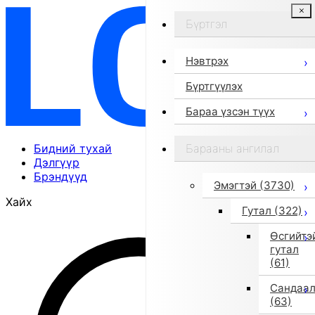
Бүртгэл
Нэвтрэх
Бүртгүүлэх
Бараа үзсэн түүх
Бидний тухай
Барааны ангилал
Дэлгүүр
Брэндүүд
Эмэгтэй
(3730)
Хайх
Гутал
(322)
Өсгийтэ
гутал
(61)
Сандаа
(63)