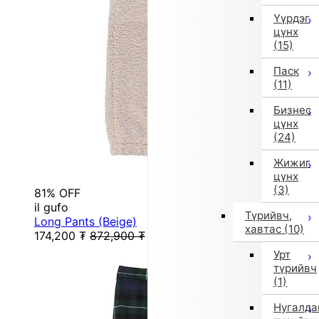
Үүрдэг
цүнх
(15)
Паск
(11)
Бизнес
цүнх
(24)
Жижиг
цүнх
(3)
81% OFF
il gufo
Түрийвч,
Long Pants (Beige)
хавтас
(10)
174,200
₮
872,900
₮
Урт
түрийвч
(1)
Нугалда