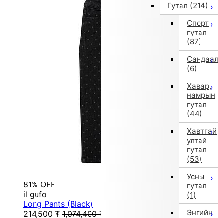
Гутал
(214)
Спорт
гутал
(87)
Сандаа
(6)
Хавар,
намрын
гутал
(44)
Хавтгай
ултай
гутал
(53)
Усны
81% OFF
гутал
il gufo
(1)
Long Pants (Black)
Энгийн
214,500
₮
1,074,400
₮