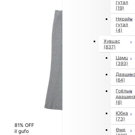
гутал
(19)
Нярайн
гутал
(4)
Хувцас
(837)
Цамц
(393)
Даашин
(64)
Гоёлын
даашин
(6)
Юбка
(73)
81% OFF
Өмд
il gufo