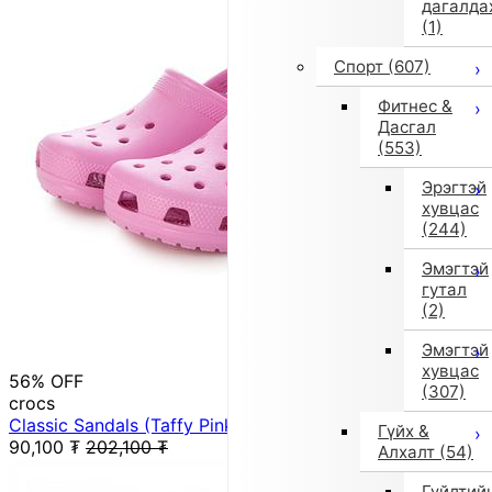
дагалда
(1)
Спорт
(607)
Фитнес &
Дасгал
(553)
Эрэгтэй
хувцас
(244)
Эмэгтэй
гутал
(2)
Эмэгтэй
хувцас
56% OFF
(307)
crocs
Classic Sandals (Taffy Pink)
Гүйх &
90,100
₮
202,100
₮
Алхалт
(54)
Гүйлтий