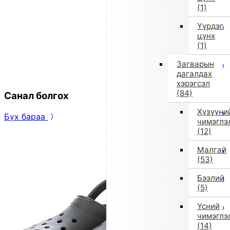
(1)
Үүрдэг
цүнх
(1)
Загварын
дагалдах
хэрэгсэл
(84)
Санал болгох
Хүзүүни
Бүх бараа
чимэглэ
(12)
Малгай
(53)
Бээлий
(5)
Үсний
чимэглэ
(14)