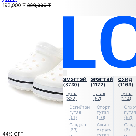
192,000
₮
320,000
₮
ЭМЭГТЭЙ
ЭРЭГТЭЙ
ОХИД
(3730)
(1172)
(1163)
Гутал
Гутал
Гутал
(322)
(67)
(214)
Өсгийтэй
Спорт
Спор
гутал
гутал
гута
(61)
(46)
(87)
Сандаал
Ажил
Санд
(63)
хэрэгч
(6)
44% OFF
гутал