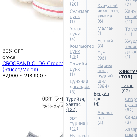
(20)
(2)
Хүзүүний
чимэглэл,
Сүлжмэл
Хөнж
зангиа
цүнх
өлги
(6)
(1)
(11)
Малгай
Үслэг
Тогл
(1)
цүнх
(11)
(4)
Бээлий
Хүүх
(8)
Компьютер
тэрэ
60% OFF
цүнх
дага
Бүс
(25)
crocs
(1)
(96)
CROCBAND CLOG Crocband Clog Sandals
Ээжийн
Нарны
цүнх
(Stucco/Melon)
шил,
ХӨВГҮ
(1)
87,900
₮
218,900
₮
нүдний
(709)
шил
Цүнхний
Гутал
(384)
дагалдах
(93)
(6)
Бугуйн
цаг
Түрийвч,
Спор
(4)
хавтас
гута
(122)
(52)
Аналог
Санд
цаг
Урт
(3)
(4)
түрийвч
(45)
Хавар
намр
Нугалдаг