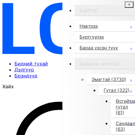
Бүртгэл
Нэвтрэх
Бүртгүүлэх
Бараа үзсэн түүх
Бидний тухай
Барааны ангилал
Дэлгүүр
Брэндүүд
Эмэгтэй
(3730)
Хайх
Гутал
(322)
Өсгийтэ
гутал
(61)
Сандаа
(63)