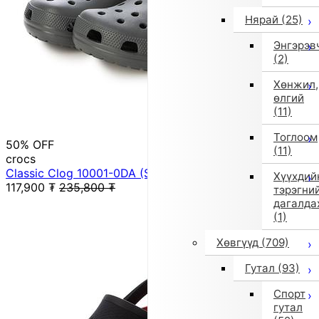
Нярай
(25)
Энгэрэв
(2)
Хөнжил,
өлгий
(11)
Тоглоом
50% OFF
(11)
crocs
Classic Clog 10001-0DA (SltGry)
Хүүхдий
117,900
₮
235,800
₮
тэрэгни
дагалда
(1)
Хөвгүүд
(709)
Гутал
(93)
Спорт
гутал