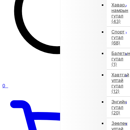
Хавар,
намрын
гутал
(43)
Спорт
гутал
(68)
Балеты
гутал
(1)
Хавтгай
ултай
0
гутал
(12)
Энгийн
гутал
(20)
Зөөлөн
ултай