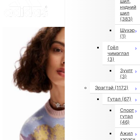
шил,
нүдний
шил
(383)
Шүхэр
(1)
Гоёл
чимэглэл
(3)
Зүүлт
(3)
Эрэгтэй
(1172)
Гутал
(67)
Спорт
гутал
(46)
Ажил
хэрэгч