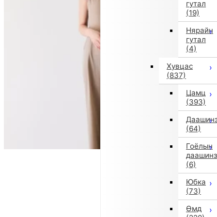
гутал
(19)
Нярайн
гутал
(4)
Хувцас
(837)
Цамц
(393)
Даашин
(64)
Гоёлын
даашин
(6)
Юбка
(73)
Өмд