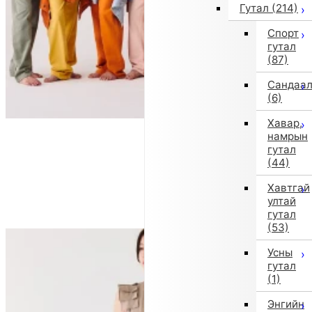
Гутал
(214)
Спорт
гутал
(87)
Сандаа
(6)
Хавар,
намрын
гутал
(44)
Хавтгай
ултай
гутал
(53)
Усны
гутал
(1)
Энгийн