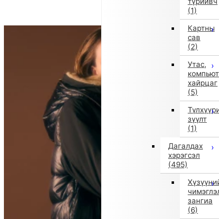
түрийвч
(1)
Картны
сав
(2)
Утас,
компьют
хайрцаг
(5)
Түлхүүр
зүүлт
(1)
Дагалдах
хэрэгсэл
(495)
Хүзүүни
чимэглэ
зангиа
(6)