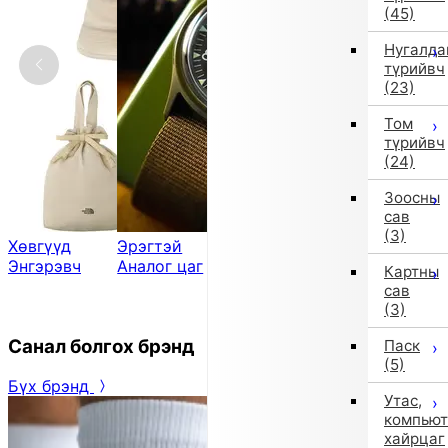
(45)
Нугалда
түрийвч
(23)
Том
түрийвч
(24)
Зоосны
сав
(3)
Хөвгүүд
Эрэгтэй
Хөвгүүд
Хөвгүүд
Энгэрэвч
Аналог цаг
Спорт гутал
Хөнжил,
Картны
өлгий
сав
(3)
Санал болгох брэнд
Паск
(5)
Бүх брэнд
Утас,
компьют
хайрцаг