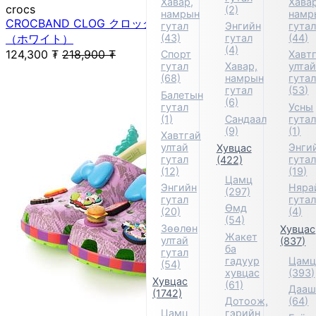
Хавар,
Хавар
crocs
(2)
намрын
намр
CROCBAND CLOG クロックバンド クロッグ サンダル
гутал
Энгийн
гута
（ホワイト）
(43)
гутал
(44)
(4)
124,300
₮
218,900
₮
Спорт
Хавт
гутал
Хавар,
улта
(68)
намрын
гута
гутал
(53)
Балетын
(6)
гутал
Усны
(1)
Сандаал
гута
(9)
(1)
Хавтгай
ултай
Энги
Хувцас
гутал
гута
(422)
(12)
(19)
Цамц
Энгийн
Няра
(297)
гутал
гута
Өмд
(20)
(4)
(54)
Зөөлөн
Хувцас
Жакет
ултай
(837)
ба
гутал
гадуур
Цам
(54)
хувцас
(393)
Хувцас
(61)
Дааш
(1742)
Дотоож,
(64)
Цамц
гэрийн