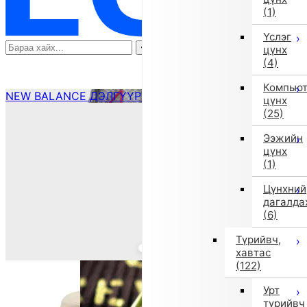
(1)
Үслэг
цүнх
(4)
Компью
NEW BALANCE ДЭЛГҮҮР ҮЗЭХ
цүнх
(25)
Ээжийн
цүнх
(1)
Цүнхний
дагалда
(6)
Түрийвч,
хавтас
(122)
Урт
түрийвч