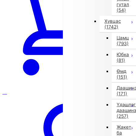
гутал
(54)
Хувцас
(1742)
Цамц
(793)
Юбка
(81)
Өмд
(151)
Даашин
(171)
Үдэшлэг
даашин
(257)
Жакет
ба