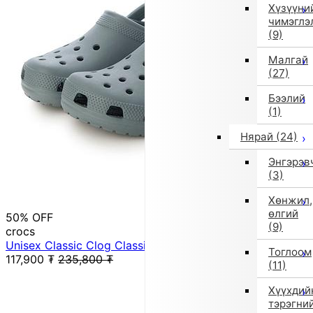
Хүзүүни
чимэглэ
(9)
Малгай
(27)
Бээлий
(1)
Нярай
(24)
Энгэрэв
(3)
Хөнжил,
өлгий
50% OFF
(9)
crocs
Unisex Classic Clog Classic Clog 10001-3YO (Green)
Тоглоом
117,900
₮
235,800
₮
(11)
Хүүхдий
тэрэгни