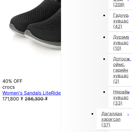
(208)
Гадуур
хувцас
(42)
Дүрэмт
хувцас
(10)
Дотоож,
оймс,
гэрийн
хувцас
40% OFF
(2)
crocs
Нярайн
Women's Sandals LiteRide 360 Clog 206708 (Gray)
хувцас
171,800
₮
286,300
₮
(33)
Дагалдах
хэрэгсэл
(37)