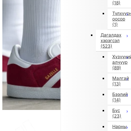
(18)
Түлхүүр
оосор
(1)
Дагалдах
хэрэгсэл
(523)
Хүзүүни
алчуур
(89)
Малгай
(13)
Бээлий
(14)
Бүс
(23)
Нарны