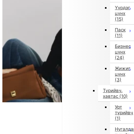
Үүрдэг
цүнх
(15)
Паск
(11)
Бизнес
цүнх
(24)
Жижиг
цүнх
(3)
Түрийвч,
хавтас
(10)
Урт
түрийвч
(1)
Нугалда