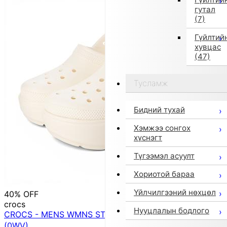
гутал
(7)
Гүйлтий
хувцас
(47)
Тусламж
Бидний тухай
Хэмжээ сонгох
хүснэгт
Түгээмэл асуулт
Хориотой бараа
Үйлчилгээний нөхцөл
40% OFF
crocs
Нууцлалын бодлого
CROCS - MENS WMNS STOMP CLOG 【209347-0WV】
(0WV)