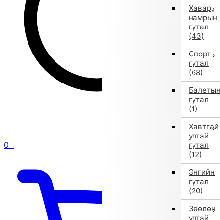
Хавар,
намрын
гутал
(43)
Спорт
гутал
(68)
Балеты
гутал
(1)
Хавтгай
ултай
0
гутал
(12)
Энгийн
гутал
(20)
Зөөлөн
ултай