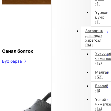
(1)
Үүрдэг
цүнх
(1)
Загварын
дагалдах
хэрэгсэл
(84)
Санал болгох
Хүзүүни
чимэглэ
Бүх бараа
(12)
Малгай
(53)
Бээлий
(5)
Үсний
чимэглэ
(14)