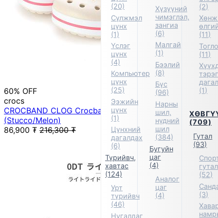
(20)
(2)
Хүзүүний
чимэглэл,
Сүлжмэл
Хөнж
зангиа
цүнх
өлги
(6)
(1)
(11)
Малгай
Үслэг
Тогл
(1)
цүнх
(11)
(4)
Бээлий
Хүүх
(8)
Компьютер
тэрэ
цүнх
дага
Бүс
(25)
60% OFF
(1)
(96)
crocs
Ээжийн
Нарны
цүнх
CROCBAND CLOG Crocband Clog Sandals
шил,
ХӨВГҮ
(1)
(Stucco/Melon)
нүдний
(709)
шил
86,900
₮
216,300
₮
Цүнхний
Гутал
(384)
дагалдах
(93)
(6)
Бугуйн
цаг
Түрийвч,
Спор
(4)
хавтас
гута
(124)
(52)
Аналог
Санд
цаг
Урт
(3)
(4)
түрийвч
(46)
Хавар
намр
Нугалдаг