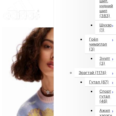
шил,
нүдний
шил
(383)
Шүхэр
(1)
Гоёл
чимэглэл
(3)
Зүүлт
(3)
Эрэгтэй
(1174)
Гутал
(67)
Спорт
гутал
(46)
Ажил
хэрэгч