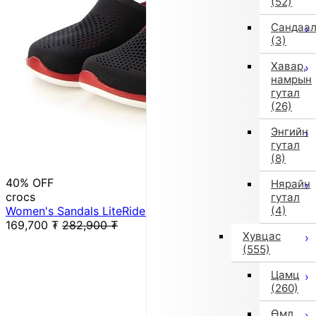
(52)
Сандаа
(3)
Хавар,
намрын
гутал
(26)
Энгийн
гутал
(8)
40% OFF
Нярайн
crocs
гутал
Women's Sandals LiteRide 360 Clog 206708 (Navy)
(4)
169,700
₮
282,900
₮
Хувцас
(555)
Цамц
(260)
Өмд