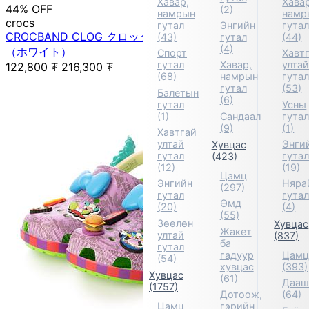
Хавар,
Хавар
44% OFF
(2)
намрын
намр
crocs
гутал
Энгийн
гута
CROCBAND CLOG クロックバンド クロッグ サンダル
(43)
гутал
(44)
(4)
（ホワイト）
Спорт
Хавт
гутал
Хавар,
улта
122,800
₮
216,300
₮
(68)
намрын
гута
гутал
(53)
Балетын
(6)
гутал
Усны
(1)
Сандаал
гута
(9)
(1)
Хавтгай
ултай
Энги
Хувцас
гутал
гута
(423)
(12)
(19)
Цамц
Энгийн
Няра
(297)
гутал
гута
Өмд
(20)
(4)
(55)
Зөөлөн
Хувцас
Жакет
ултай
(837)
ба
гутал
гадуур
Цам
(54)
хувцас
(393)
Хувцас
(61)
Дааш
(1757)
Дотоож,
(64)
Цамц
гэрийн