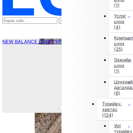
(1)
Үслэг
цүнх
(4)
Компью
NEW BALANCE ДЭЛГҮҮР ҮЗЭХ
цүнх
(25)
Ээжийн
цүнх
(1)
Цүнхний
дагалда
(6)
Түрийвч,
хавтас
(124)
Урт
түрийвч