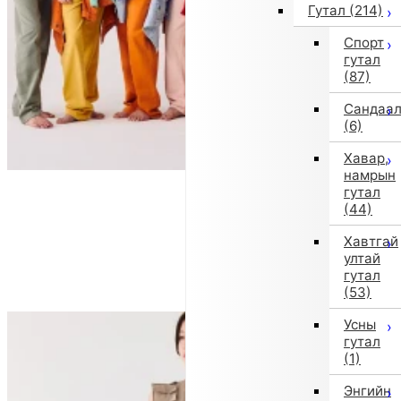
Гутал
(214)
Спорт
гутал
(87)
Сандаа
(6)
Хавар,
намрын
гутал
(44)
Хавтгай
ултай
гутал
(53)
Усны
гутал
(1)
Энгийн