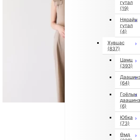
гутал
(19)
Нярайн
гутал
(4)
Хувцас
(837)
Цамц
(393)
Даашин
(64)
Гоёлын
даашин
(6)
Юбка
(73)
Өмд