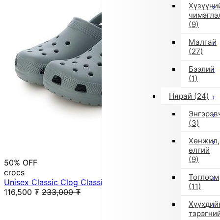
Хүзүүни
чимэглэ
(9)
Малгай
(27)
Бээлий
(1)
Нярай
(24)
Энгэрэв
(3)
Хөнжил,
өлгий
(9)
50% OFF
crocs
Тоглоом
Unisex Classic Clog Classic Clog 10001-3YO (Green)
(11)
116,500
₮
233,000
₮
Хүүхдий
тэрэгни