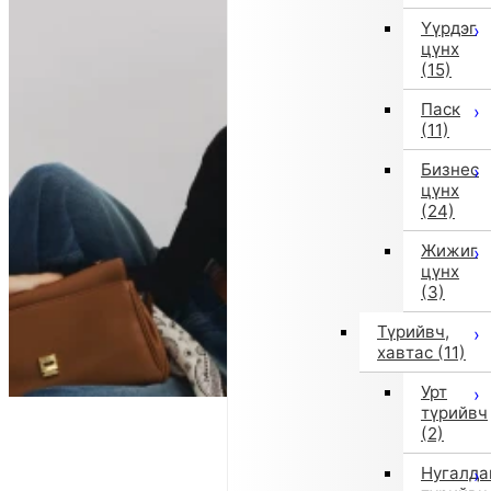
Үүрдэг
цүнх
(15)
Паск
(11)
Бизнес
цүнх
(24)
Жижиг
цүнх
(3)
Түрийвч,
хавтас
(11)
Урт
түрийвч
(2)
Нугалда