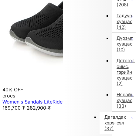
(208)
Гадуур
хувцас
(42)
Дүрэмт
хувцас
(10)
Дотоож,
оймс,
гэрийн
хувцас
(2)
40% OFF
Нярайн
crocs
хувцас
Women's Sandals LiteRide 360 Clog 206708 (Gray)
(33)
169,700
₮
282,900
₮
Дагалдах
хэрэгсэл
(37)