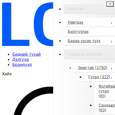
Бүртгэл
Нэвтрэх
Бүртгүүлэх
Бараа үзсэн түүх
Бидний тухай
Барааны ангилал
Дэлгүүр
Брэндүүд
Эмэгтэй
(3750)
Хайх
Гутал
(322)
Өсгийтэ
гутал
(61)
Сандаа
(63)