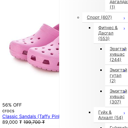
дагалда
(1)
Спорт
(607)
Фитнес &
Дасгал
(553)
Эрэгтэй
хувцас
(244)
Эмэгтэй
гутал
(2)
Эмэгтэй
хувцас
(307)
56% OFF
crocs
Гүйх &
Classic Sandals (Taffy Pink)
Алхалт
(54)
89,000
₮
199,700
₮
Гүйлтий