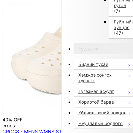
гутал
(7)
Гүйлтий
хувцас
(47)
Тусламж
Бидний тухай
Хэмжээ сонгох
хүснэгт
Түгээмэл асуулт
Хориотой бараа
Үйлчилгээний нөхцөл
40% OFF
Нууцлалын бодлого
crocs
CROCS - MENS WMNS STOMP CLOG 【209347-0WV】