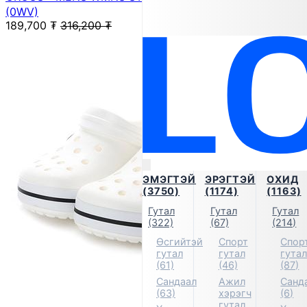
(0WV)
189,700
₮
316,200
₮
ЭМЭГТЭЙ
ЭРЭГТЭЙ
ОХИД
(3750)
(1174)
(1163)
Гутал
Гутал
Гутал
(322)
(67)
(214)
Өсгийтэй
Спорт
Спор
гутал
гутал
гута
(61)
(46)
(87)
Сандаал
Ажил
Санд
(63)
хэрэгч
(6)
гутал