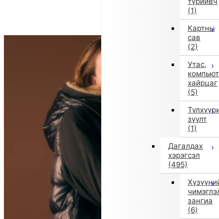
түрийвч
(1)
Картны
сав
(2)
Утас,
компьют
хайрцаг
(5)
Түлхүүр
зүүлт
(1)
Дагалдах
хэрэгсэл
(495)
Хүзүүни
чимэглэ
зангиа
(6)