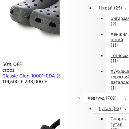
Нярай
(25)
Энгэрэв
(2)
Хөнжил,
өлгий
(11)
Тоглоом
(11)
50% OFF
crocs
Хүүхдий
Classic Clog 10001-0DA (SltGry)
тэрэгни
116,500
₮
233,000
₮
дагалда
(1)
Хөвгүүд
(709)
Гутал
(93)
Спорт
гутал