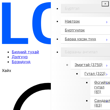
Бүртгэл
Нэвтрэх
Бүртгүүлэх
Бараа үзсэн түүх
Бидний тухай
Барааны ангилал
Дэлгүүр
Брэндүүд
Эмэгтэй
(3750)
Хайх
Гутал
(322)
Өсгийтэ
гутал
(61)
Сандаа
(63)