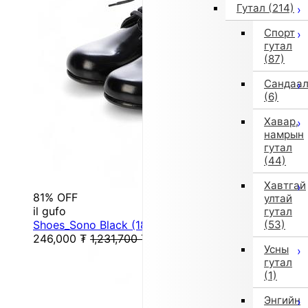
Гутал
(214)
Спорт
гутал
(87)
Сандаа
(6)
Хавар,
намрын
гутал
(44)
Хавтгай
81% OFF
ултай
il gufo
гутал
Shoes_Sono Black (18cm/Black)
(53)
246,000
₮
1,231,700
₮
Усны
гутал
(1)
Энгийн