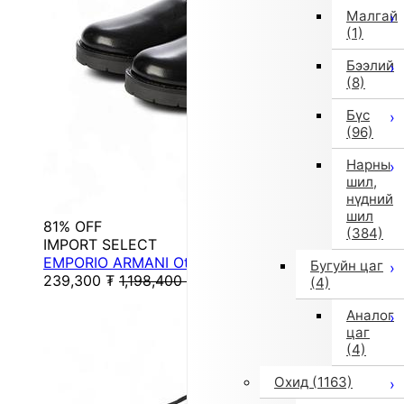
Малгай
(1)
Бээлий
(8)
Бүс
(96)
Нарны
шил,
нүдний
шил
81% OFF
(384)
IMPORT SELECT
EMPORIO ARMANI Other Shoes
Бугуйн цаг
239,300
₮
1,198,400
₮
(4)
Аналог
цаг
(4)
Охид
(1163)