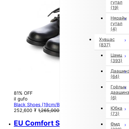
гутал
(19)
Нярайн
гутал
(4)
Хувцас
(837)
Цамц
(393)
Даашин
(64)
Гоёлын
даашин
81% OFF
(6)
il gufo
Black Shoes (19cm/Black)
Юбка
252,600
₮
1,265,000
₮
(73)
EU Comfort Shoes
Өмд