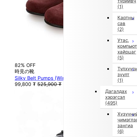
түрийвч
(1)
Картны
сав
(2)
Утас,
компьют
хайрцаг
(5)
82% OFF
Түлхүүр
時見の靴
зүүлт
Silky Belt Pumps (Wine)
(1)
99,800
₮
525,900
₮
Дагалдах
хэрэгсэл
(495)
Хүзүүни
чимэглэ
зангиа
(6)