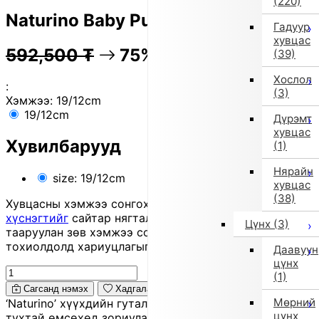
(220)
Naturino Baby Pumps (Navy)
Гадуур
хувцас
592,500
₮
75% OFF
148,100
₮
(39)
Хослол
:
(3)
Хэмжээ:
19/12cm
19/12cm
Дүрэмт
хувцас
Хувилбарууд
(1)
Нярайн
size: 19/12cm
хувцас
(38)
Хувцасны хэмжээ сонгохдоо
хэмжээ сонгох
хүснэгтийг
сайтар нягталж, биеийн хэмжээтэйгээ
Цүнх
(3)
тааруулан зөв хэмжээ сонгоно уу, хувцас таарахгүй
тохиолдолд хариуцлагыг захиалагч өөрөө хүлээнэ.
Даавуун
цүнх
(1)
Сагсанд нэмэх
Хадгалах
Мөрний
‘Naturino’ хүүхдийн гутал нь хөлийг зөөлөн дэмжиж,
цүнх
тухтай өмсөхөд зориулагдсан. ‘Sand Effect System’ нь