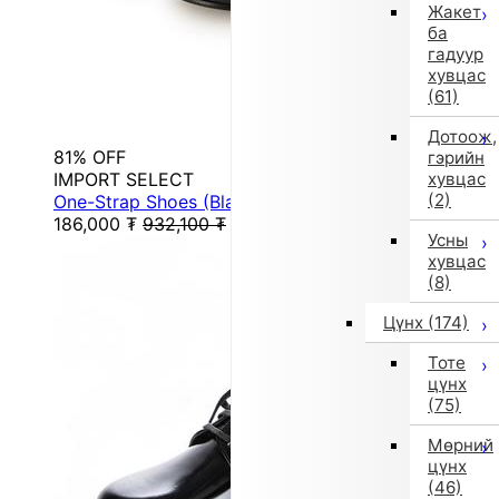
Жакет
ба
гадуур
хувцас
(61)
Дотоож,
81% OFF
гэрийн
IMPORT SELECT
хувцас
(2)
One-Strap Shoes (Black)
186,000
₮
932,100
₮
Усны
хувцас
(8)
Цүнх
(174)
Тоте
цүнх
(75)
Мөрний
цүнх
(46)