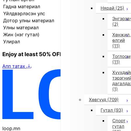
Гадна материал
Гялгар арьс
Нярай
(25)
Үйлдвэрлэсэн улс
Итали
Энгэрэв
Дотор улны материал
Синтетик арьс
(2)
Улны материал
Резин
Жин (нэг гутал)
83.0 г
Хөнжил,
өлгий
Улирал
2019 оны намар/өвөл
(11)
Enjoy at least 50% OFF Tokyo fashion
Тоглоом
(11)
Апп татах
Хүүхдий
тэрэгни
дагалда
(1)
Хөвгүүд
(709)
Гутал
(93)
Спорт
гутал
loop.mn