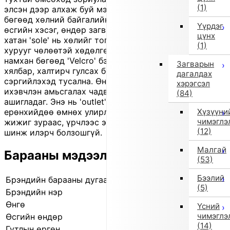
(1)
элсэн дээр алхаж буй мэт мэдрэмжээс сэдэвлэсэн
бөгөөд хөлний байгалийн өсөлтийг дэмжинэ. Бат бөх
Үүрдэг
өсгийн хэсэг, өндөр загвар, зөөлөн 'insole' болон уян
цүнх
хатан 'sole' нь хөлийг тогтвортой барихын зэрэгцээ
(1)
хурууг чөлөөтэй хөдөлгөх боломж олгоно. Амсар нь
намхан бөгөөд 'Velcro' бэхэлгээтэй тул өмсөхөд
Загварын
хялбар, халтирч гулсах болон шагайн гэмтлээс
дагалдах
сэргийлэхэд тусална. Өнгө: хөх ('navy'). Материалд
хэрэгсэл
ихэвчлэн амьсгалах чадвартай, уян зөөлөн арьс
(84)
ашигладаг. Энэ нь 'outlet' бүтээгдэхүүн тул
Хүзүүни
ерөнхийдөө өмнөх улирлын шинэ бараа боловч
чимэглэ
жижиг зураас, үрчлээс эсвэл өнгө бага зэрэг гандах
(12)
шинж илэрч болзошгүй.
Малгай
Барааны мэдээлэл
(53)
Бээлий
Брэндийн барааны дугаар
8527 9112
(5)
Брэндийн нэр
EU Comfort Shoes
Өнгө
Нavy (9112)
Үсний
чимэглэ
Өсгийн өндөр
1.0 см
(14)
Гутлын өргөн
3E (өргөн)