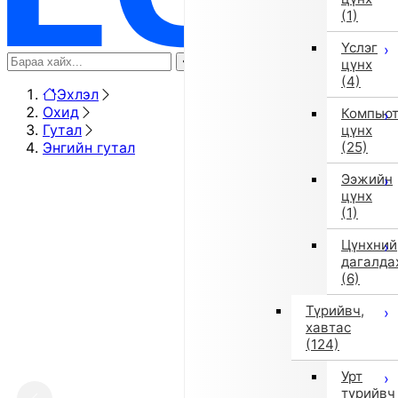
(1)
Үслэг
цүнх
(4)
Эхлэл
Охид
Компью
Гутал
цүнх
Энгийн гутал
(25)
Ээжийн
цүнх
(1)
Цүнхний
дагалда
(6)
Түрийвч,
хавтас
(124)
Урт
түрийвч