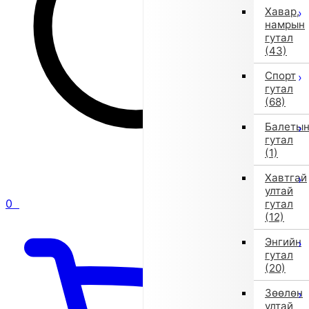
Хавар,
намрын
гутал
(43)
Спорт
гутал
(68)
Балеты
гутал
(1)
Хавтгай
ултай
0
гутал
(12)
Энгийн
гутал
(20)
Зөөлөн
ултай