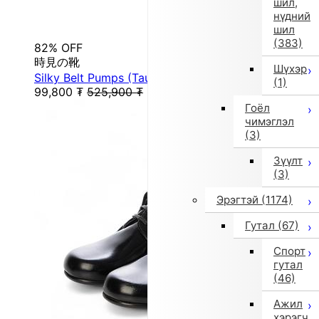
шил,
нүдний
шил
(383)
82% OFF
時見の靴
Шүхэр
Silky Belt Pumps (Taupe)
(1)
99,800
₮
525,900
₮
Гоёл
чимэглэл
(3)
Зүүлт
(3)
Эрэгтэй
(1174)
Гутал
(67)
Спорт
гутал
(46)
Ажил
хэрэгч