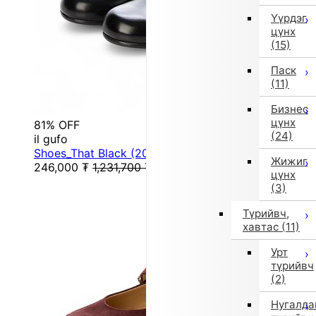
Үүрдэг
цүнх
(15)
Паск
(11)
Бизнес
цүнх
81% OFF
(24)
il gufo
Shoes_That Black (20cm/Black)
Жижиг
246,000
₮
1,231,700
₮
цүнх
(3)
Түрийвч,
хавтас
(11)
Урт
түрийвч
(2)
Нугалда