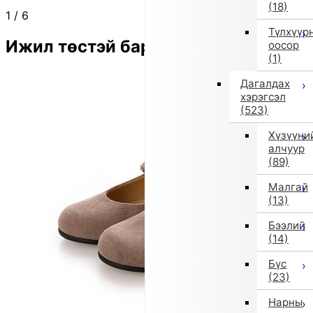
(18)
1
/
6
Түлхүүр
Ижил төстэй бараа
оосор
(1)
Дагалдах
хэрэгсэл
(523)
Хүзүүни
алчуур
(89)
Малгай
(13)
Бээлий
(14)
Бүс
(23)
Нарны