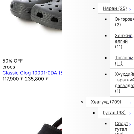
Нярай
(25)
Энгэрэв
(2)
Хөнжил,
өлгий
(11)
Тоглоом
50% OFF
(11)
crocs
Classic Clog 10001-0DA (SltGry)
Хүүхдий
117,900
₮
235,800
₮
тэрэгни
дагалда
(1)
Хөвгүүд
(709)
Гутал
(93)
Спорт
гутал