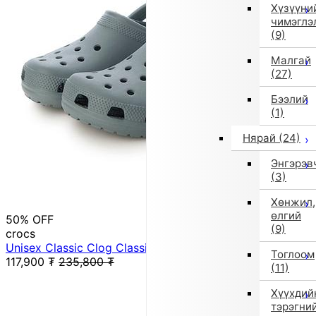
Хүзүүни
чимэглэ
(9)
Малгай
(27)
Бээлий
(1)
Нярай
(24)
Энгэрэв
(3)
Хөнжил,
өлгий
50% OFF
(9)
crocs
Unisex Classic Clog Classic Clog 10001-3YO (Green)
Тоглоом
117,900
₮
235,800
₮
(11)
Хүүхдий
тэрэгни