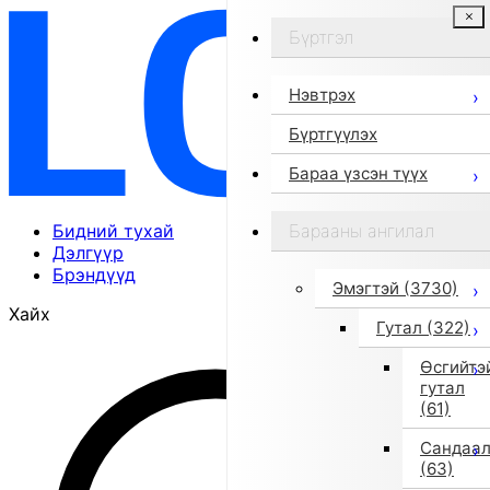
Бүртгэл
Нэвтрэх
Бүртгүүлэх
Бараа үзсэн түүх
Бидний тухай
Барааны ангилал
Дэлгүүр
Брэндүүд
Эмэгтэй
(3730)
Хайх
Гутал
(322)
Өсгийтэ
гутал
(61)
Сандаа
(63)