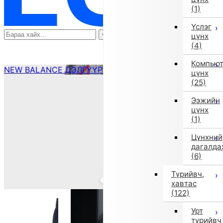
(1)
Үслэг
цүнх
(4)
Компью
NEW BALANCE ДЭЛГҮҮР ҮЗЭХ
цүнх
(25)
Ээжийн
цүнх
(1)
Цүнхний
дагалда
(6)
Түрийвч,
хавтас
(122)
Урт
түрийвч