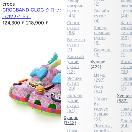
Хавар,
Хавар
crocs
(2)
намрын
намр
CROCBAND CLOG クロックバンド クロッグ サンダル
гутал
Энгийн
гута
（ホワイト）
(43)
гутал
(44)
(4)
124,300
₮
218,900
₮
Спорт
Хавт
гутал
Хавар,
улта
(68)
намрын
гута
гутал
(53)
Балетын
(6)
гутал
Усны
(1)
Сандаал
гута
(9)
(1)
Хавтгай
ултай
Энги
Хувцас
гутал
гута
(422)
(12)
(19)
Цамц
Энгийн
Няра
(297)
гутал
гута
Өмд
(20)
(4)
(54)
Зөөлөн
Хувцас
Жакет
ултай
(837)
ба
гутал
гадуур
Цам
(54)
хувцас
(393)
Хувцас
(61)
Дааш
(1742)
Дотоож,
(64)
Цамц
гэрийн