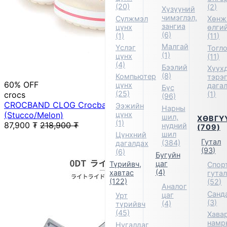
(20)
(2)
Хүзүүний
чимэглэл,
Сүлжмэл
Хөнж
зангиа
цүнх
өлги
(6)
(1)
(11)
Малгай
Үслэг
Тогл
(1)
цүнх
(11)
(4)
Бээлий
Хүүх
(8)
Компьютер
тэрэ
60% OFF
цүнх
дага
Бүс
(25)
crocs
(1)
(96)
CROCBAND CLOG Crocband Clog Sandals
Ээжийн
Нарны
цүнх
(Stucco/Melon)
шил,
ХӨВГҮ
(1)
87,900
₮
218,900
₮
нүдний
(709)
шил
Цүнхний
Гутал
(384)
дагалдах
(93)
(6)
Бугуйн
цаг
Түрийвч,
Спор
(4)
хавтас
гута
(122)
(52)
Аналог
Санд
цаг
Урт
(3)
(4)
түрийвч
(45)
Хавар
намр
Нугалдаг