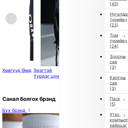
(45)
Нугалда
түрийвч
(23)
Том
түрийвч
(24)
Зоосны
сав
(3)
Хөвгүүд
Өмд
Эрэгтэй
Эмэгтэй
Эмэгтэй
Үүрдэг цүнх
Цүнхний
Бээлий
Картны
дагалдах
сав
(3)
Санал болгох брэнд
Паск
(5)
Бүх брэнд
Утас,
компьют
хайрцаг