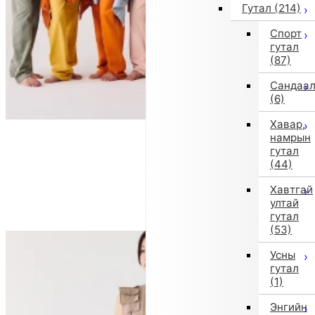
Гутал
(214)
Спорт
гутал
(87)
Сандаа
(6)
Хавар,
намрын
гутал
(44)
Хавтгай
ултай
гутал
(53)
Усны
гутал
(1)
Энгийн