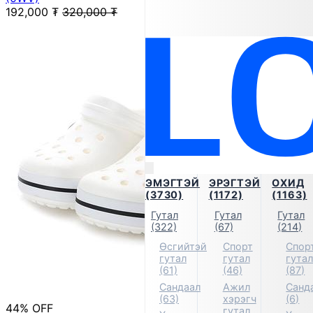
192,000
₮
320,000
₮
ЭМЭГТЭЙ
ЭРЭГТЭЙ
ОХИД
(3730)
(1172)
(1163)
Гутал
Гутал
Гутал
(322)
(67)
(214)
Өсгийтэй
Спорт
Спор
гутал
гутал
гута
(61)
(46)
(87)
Сандаал
Ажил
Санд
(63)
хэрэгч
(6)
44% OFF
гутал