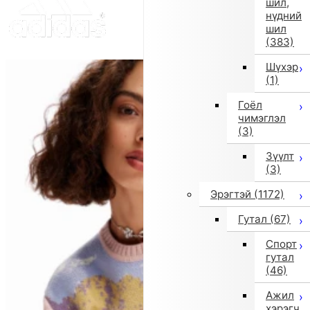
шил,
нүдний
шил
(383)
Шүхэр
(1)
Гоёл
чимэглэл
(3)
Зүүлт
(3)
Эрэгтэй
(1172)
Гутал
(67)
Спорт
гутал
(46)
Ажил
хэрэгч