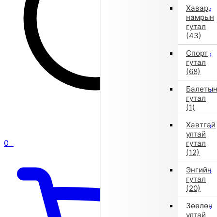
Хавар,
намрын
гутал
(43)
Спорт
гутал
(68)
Балеты
гутал
(1)
Хавтгай
ултай
0
гутал
(12)
Энгийн
гутал
(20)
Зөөлөн
ултай