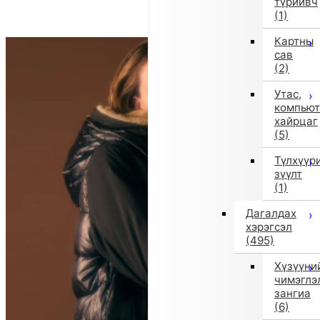
түрийвч
(1)
Картны
сав
(2)
Утас,
компьют
хайрцаг
(5)
Түлхүүр
зүүлт
(1)
Дагалдах
хэрэгсэл
(495)
Хүзүүни
чимэглэ
зангиа
(6)