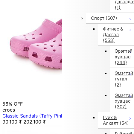
дагалда
(1)
Спорт
(607)
Фитнес &
Дасгал
(553)
Эрэгтэй
хувцас
(244)
Эмэгтэй
гутал
(2)
Эмэгтэй
хувцас
56% OFF
(307)
crocs
Classic Sandals (Taffy Pink)
Гүйх &
90,100
₮
202,100
₮
Алхалт
(54)
Гүйлтий