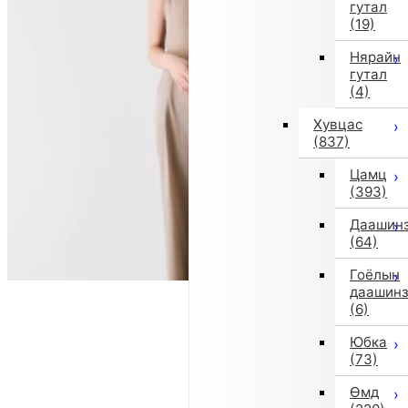
гутал
(19)
Нярайн
гутал
(4)
Хувцас
(837)
Цамц
(393)
Даашин
(64)
Гоёлын
даашин
(6)
Юбка
(73)
Өмд