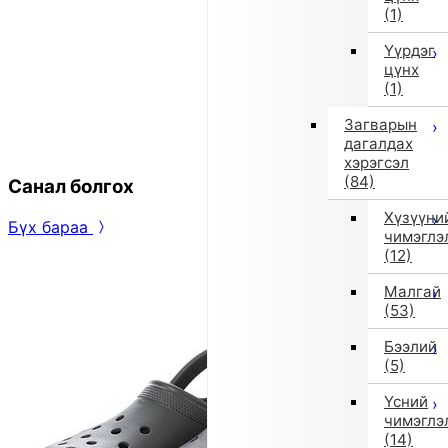
(1)
Үүрдэг
цүнх
(1)
Загварын
дагалдах
хэрэгсэл
(84)
Санал болгох
Хүзүүни
Бүх бараа
чимэглэ
(12)
Малгай
(53)
Бээлий
(5)
Үсний
чимэглэ
(14)