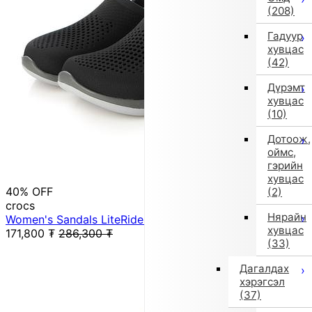
(208)
Гадуур
хувцас
(42)
Дүрэмт
хувцас
(10)
Дотоож,
оймс,
гэрийн
хувцас
40% OFF
(2)
crocs
Нярайн
Women's Sandals LiteRide 360 Clog 206708 (Gray)
хувцас
171,800
₮
286,300
₮
(33)
Дагалдах
хэрэгсэл
(37)