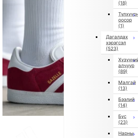
(18)
Түлхүүр
оосор
(1)
Дагалдах
хэрэгсэл
(523)
Хүзүүни
алчуур
(89)
Малгай
(13)
Бээлий
(14)
Бүс
(23)
Нарны