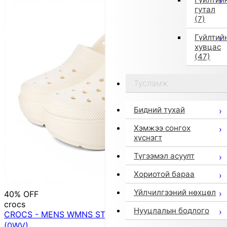
гутал
(7)
Гүйлтий
хувцас
(47)
Тусламж
Бидний тухай
Хэмжээ сонгох
хүснэгт
Түгээмэл асуулт
Хориотой бараа
Үйлчилгээний нөхцөл
40% OFF
crocs
Нууцлалын бодлого
CROCS - MENS WMNS STOMP CLOG 【209347-0WV】
(0WV)