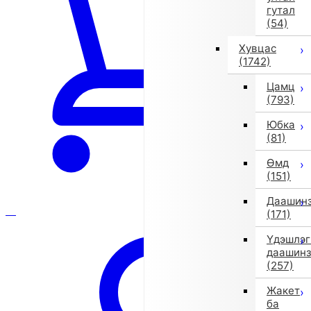
гутал
(54)
Хувцас
(1742)
Цамц
(793)
Юбка
(81)
Өмд
(151)
Даашин
(171)
Үдэшлэг
даашин
(257)
Жакет
ба