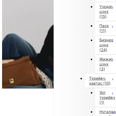
Үүрдэг
цүнх
(15)
Паск
(11)
Бизнес
цүнх
(24)
Жижиг
цүнх
(3)
Түрийвч,
хавтас
(10)
Урт
түрийвч
(1)
Нугалда