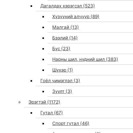
Дагалдах хэрэгсэл
(523)
Хүзүүний алчуур
(89)
Малгай
(13)
Бээлий
(14)
Бүс
(23)
Нарны шил, нүдний шил
(383)
Шүхэр
(1)
Гоёл чимэглэл
(3)
Зүүлт
(3)
Эрэгтэй
(1172)
Гутал
(67)
Спорт гутал
(46)