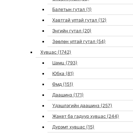
Балетын гутал
(1)
Хавтгай ултай гутал
(12)
Энгийн гутал
(20)
Зөөлөн ултай гутал
(54)
Хувцас
(1742)
Цамц
(793)
Юбка
(81)
Өмд
(151)
Даашинз
(171)
Үдэшлэгийн даашинз
(257)
Жакет ба гадуур хувцас
(244)
Дүрэмт хувцас
(15)