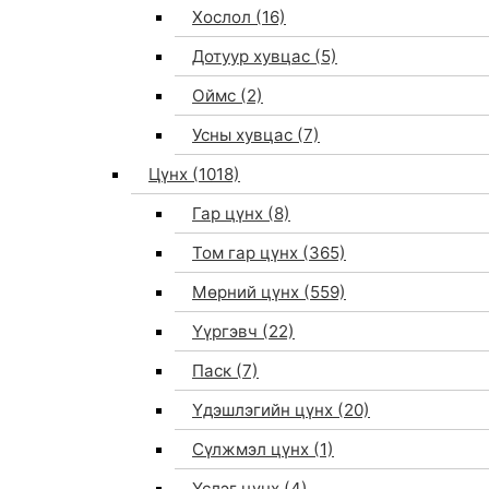
Хослол
(16)
Дотуур хувцас
(5)
Оймс
(2)
Усны хувцас
(7)
Цүнх
(1018)
Гар цүнх
(8)
Том гар цүнх
(365)
Мөрний цүнх
(559)
Үүргэвч
(22)
Паск
(7)
Үдэшлэгийн цүнх
(20)
Сүлжмэл цүнх
(1)
Үслэг цүнх
(4)