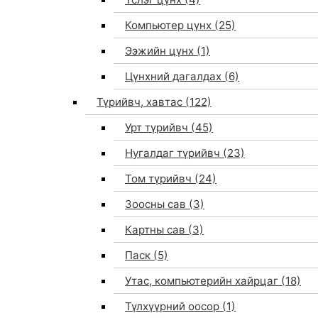
Компьютер цүнх
(25)
Ээжийн цүнх
(1)
Цүнхний дагалдах
(6)
Түрийвч, хавтас
(122)
Урт түрийвч
(45)
Нугалдаг түрийвч
(23)
Том түрийвч
(24)
Зоосны сав
(3)
0
Картны сав
(3)
Паск
(5)
Утас, компьютерийн хайрцаг
(18)
Түлхүүрний оосор
(1)