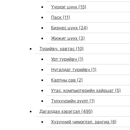
Үүрдэг цүнх
(15)
Паск
(11)
Бизнес цүнх
(24)
Жижиг цүнх
(3)
Түрийвч, хавтас
(10)
Урт түрийвч
(1)
Нугалдаг түрийвч
(1)
Картны сав
(2)
Утас, компьютерийн хайрцаг
(5)
Түлхүүрийн зүүлт
(1)
Дагалдах хэрэгсэл
(495)
Хүзүүний чимэглэл, зангиа
(6)