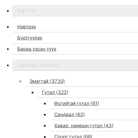
Бүртгэл
Нэвтрэх
Бүртгүүлэх
Бараа үзсэн түүх
Бидний тухай
Барааны ангилал
Дэлгүүр
Брэндүүд
Эмэгтэй
(3730)
Хайх
Гутал
(322)
Өсгийтэй гутал
(61)
Сандаал
(63)
Хавар, намрын гутал
(43)
Спорт гутал
(68)