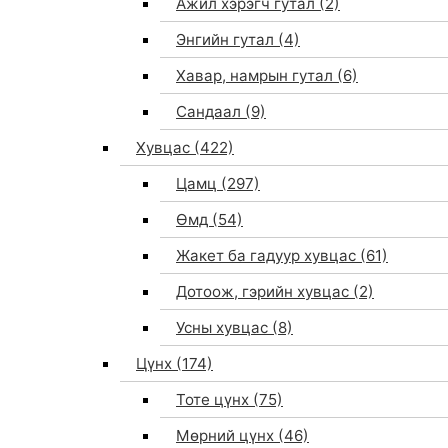
Ажил хэрэгч гутал
(2)
Энгийн гутал
(4)
Хавар, намрын гутал
(6)
Сандаал
(9)
Хувцас
(422)
Цамц
(297)
Өмд
(54)
Жакет ба гадуур хувцас
(61)
Дотоож, гэрийн хувцас
(2)
Усны хувцас
(8)
Цүнх
(174)
Тоте цүнх
(75)
Мөрний цүнх
(46)