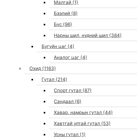
Малгай
(1)
Бээлий
(8)
Бүс
(96)
Нарны шил, нүдний шил
(384)
Бугуйн цаг
(4)
Аналог цаг
(4)
Охид
(1163)
Гутал
(214)
Спорт гутал
(87)
Сандаал
(6)
Хавар, намрын гутал
(44)
Хавтгай ултай гутал
(53)
Усны гутал
(1)