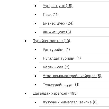
Үүрдэг цүнх
(15)
Паск
(11)
Бизнес цүнх
(24)
Жижиг цүнх
(3)
Түрийвч, хавтас
(10)
Урт түрийвч
(1)
Нугалдаг түрийвч
(1)
Картны сав
(2)
Утас, компьютерийн хайрцаг
(5)
Түлхүүрийн зүүлт
(1)
Дагалдах хэрэгсэл
(495)
Хүзүүний чимэглэл, зангиа
(6)