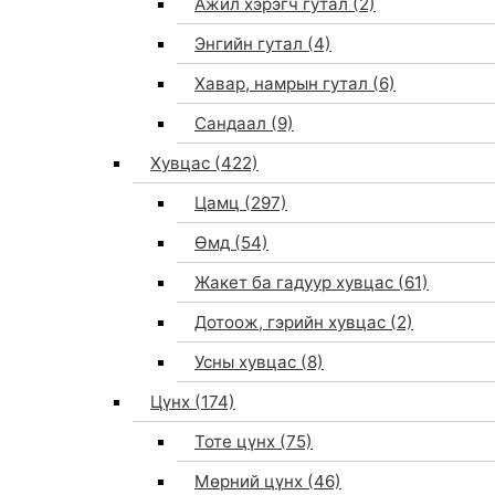
Ажил хэрэгч гутал
(2)
Энгийн гутал
(4)
Хавар, намрын гутал
(6)
Сандаал
(9)
Хувцас
(422)
Цамц
(297)
Өмд
(54)
Жакет ба гадуур хувцас
(61)
Дотоож, гэрийн хувцас
(2)
Усны хувцас
(8)
Цүнх
(174)
Тоте цүнх
(75)
Мөрний цүнх
(46)