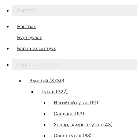
Бүртгэл
Нэвтрэх
Бүртгүүлэх
Бараа үзсэн түүх
Бидний тухай
Барааны ангилал
Дэлгүүр
Брэндүүд
Эмэгтэй
(3730)
Хайх
Гутал
(322)
Өсгийтэй гутал
(61)
Сандаал
(63)
Хавар, намрын гутал
(43)
Спорт гутал
(68)