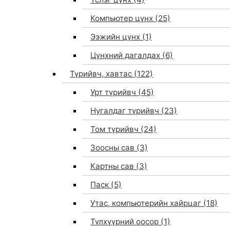
Компьютер цүнх
(25)
Ээжийн цүнх
(1)
Цүнхний дагалдах
(6)
Түрийвч, хавтас
(122)
Урт түрийвч
(45)
Нугалдаг түрийвч
(23)
Том түрийвч
(24)
Зоосны сав
(3)
0
Картны сав
(3)
Паск
(5)
Утас, компьютерийн хайрцаг
(18)
Түлхүүрний оосор
(1)