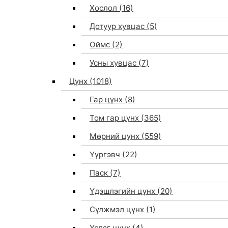
Хослол
(16)
Дотуур хувцас
(5)
Оймс
(2)
Усны хувцас
(7)
Цүнх
(1018)
Гар цүнх
(8)
Том гар цүнх
(365)
Мөрний цүнх
(559)
Үүргэвч
(22)
Паск
(7)
Үдэшлэгийн цүнх
(20)
Сүлжмэл цүнх
(1)
Үслэг цүнх
(4)