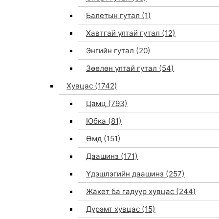
Балетын гутал
(1)
Хавтгай ултай гутал
(12)
Энгийн гутал
(20)
Зөөлөн ултай гутал
(54)
Хувцас
(1742)
Цамц
(793)
Юбка
(81)
Өмд
(151)
Даашинз
(171)
Үдэшлэгийн даашинз
(257)
Жакет ба гадуур хувцас
(244)
Дүрэмт хувцас
(15)