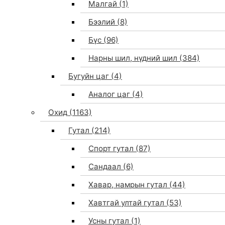
Малгай
(1)
Бээлий
(8)
Бүс
(96)
Нарны шил, нүдний шил
(384)
Бугуйн цаг
(4)
Аналог цаг
(4)
Охид
(1163)
Гутал
(214)
Спорт гутал
(87)
Сандаал
(6)
Хавар, намрын гутал
(44)
Хавтгай ултай гутал
(53)
Усны гутал
(1)