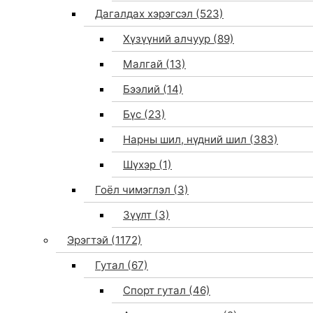
Дагалдах хэрэгсэл
(523)
Хүзүүний алчуур
(89)
Малгай
(13)
Бээлий
(14)
Бүс
(23)
Нарны шил, нүдний шил
(383)
Шүхэр
(1)
Гоёл чимэглэл
(3)
Зүүлт
(3)
Эрэгтэй
(1172)
Гутал
(67)
Спорт гутал
(46)