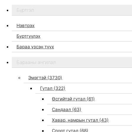
Бүртгэл
Нэвтрэх
Бүртгүүлэх
Бараа үзсэн түүх
Бидний тухай
Барааны ангилал
Дэлгүүр
Брэндүүд
Эмэгтэй
(3730)
Хайх
Гутал
(322)
Өсгийтэй гутал
(61)
Сандаал
(63)
Хавар, намрын гутал
(43)
Спорт гутал
(68)