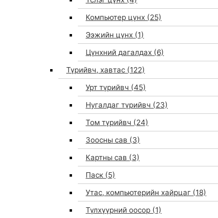
Компьютер цүнх
(25)
Ээжийн цүнх
(1)
Цүнхний дагалдах
(6)
Түрийвч, хавтас
(122)
Урт түрийвч
(45)
Нугалдаг түрийвч
(23)
Том түрийвч
(24)
Зоосны сав
(3)
0
Картны сав
(3)
Паск
(5)
Утас, компьютерийн хайрцаг
(18)
Түлхүүрний оосор
(1)