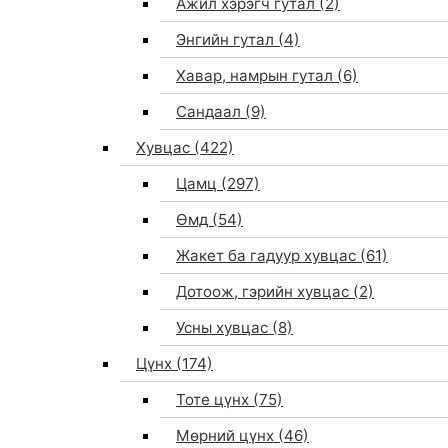
Ажил хэрэгч гутал
(2)
Энгийн гутал
(4)
Хавар, намрын гутал
(6)
Сандаал
(9)
Хувцас
(422)
Цамц
(297)
Өмд
(54)
Жакет ба гадуур хувцас
(61)
Дотоож, гэрийн хувцас
(2)
Усны хувцас
(8)
Цүнх
(174)
Тоте цүнх
(75)
Мөрний цүнх
(46)