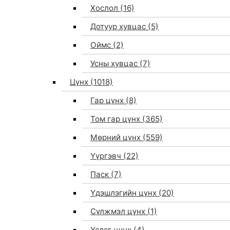
Хослол
(16)
Дотуур хувцас
(5)
Оймс
(2)
Усны хувцас
(7)
Цүнх
(1018)
Гар цүнх
(8)
Том гар цүнх
(365)
Мөрний цүнх
(559)
Үүргэвч
(22)
Паск
(7)
Үдэшлэгийн цүнх
(20)
Сүлжмэл цүнх
(1)
Үслэг цүнх
(4)