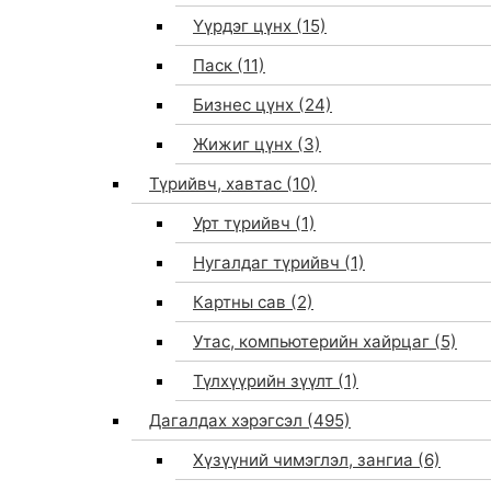
Үүрдэг цүнх
(15)
Паск
(11)
Бизнес цүнх
(24)
Жижиг цүнх
(3)
Түрийвч, хавтас
(10)
Урт түрийвч
(1)
Нугалдаг түрийвч
(1)
Картны сав
(2)
Утас, компьютерийн хайрцаг
(5)
Түлхүүрийн зүүлт
(1)
Дагалдах хэрэгсэл
(495)
Хүзүүний чимэглэл, зангиа
(6)