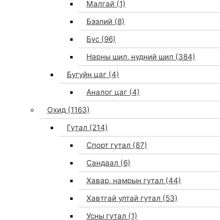
Малгай
(1)
Бээлий
(8)
Бүс
(96)
Нарны шил, нүдний шил
(384)
Бугуйн цаг
(4)
Аналог цаг
(4)
Охид
(1163)
Гутал
(214)
Спорт гутал
(87)
Сандаал
(6)
Хавар, намрын гутал
(44)
Хавтгай ултай гутал
(53)
Усны гутал
(1)