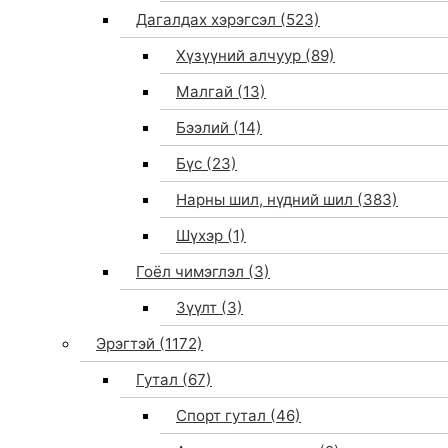
Дагалдах хэрэгсэл
(523)
Хүзүүний алчуур
(89)
Малгай
(13)
Бээлий
(14)
Бүс
(23)
Нарны шил, нүдний шил
(383)
Шүхэр
(1)
Гоёл чимэглэл
(3)
Зүүлт
(3)
Эрэгтэй
(1172)
Гутал
(67)
Спорт гутал
(46)