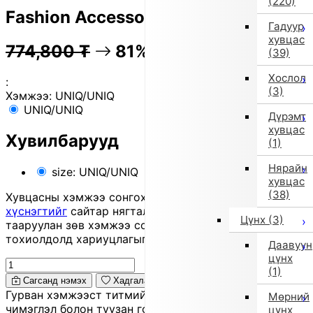
(220)
Fashion Accessories
Гадуур
хувцас
774,800
₮
81% OFF
154,600
₮
(39)
Хослол
:
(3)
Хэмжээ:
UNIQ/UNIQ
UNIQ/UNIQ
Дүрэмт
хувцас
Хувилбарууд
(1)
Нярайн
size: UNIQ/UNIQ
хувцас
(38)
Хувцасны хэмжээ сонгохдоо
хэмжээ сонгох
хүснэгтийг
сайтар нягталж, биеийн хэмжээтэйгээ
Цүнх
(3)
тааруулан зөв хэмжээ сонгоно уу, хувцас таарахгүй
тохиолдолд хариуцлагыг захиалагч өөрөө хүлээнэ.
Даавуун
цүнх
(1)
Сагсанд нэмэх
Хадгалах
Гурван хэмжээст титмийн хээтэй 'headband'. Сувдан
Мөрний
чимэглэл болон туузан гоёл нь маш хөөрхөн,
цүнх