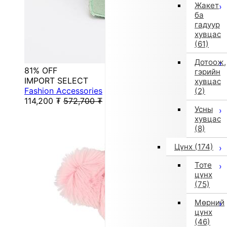
Жакет
ба
гадуур
хувцас
(61)
Дотоож,
81% OFF
гэрийн
IMPORT SELECT
хувцас
Fashion Accessories
(2)
114,200
₮
572,700
₮
Усны
хувцас
(8)
Цүнх
(174)
Тоте
цүнх
(75)
Мөрний
цүнх
(46)