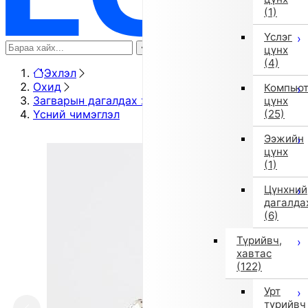
(1)
Үслэг
цүнх
(4)
Эхлэл
Охид
Компью
Загварын дагалдах хэрэгсэл
цүнх
Үсний чимэглэл
(25)
Ээжийн
цүнх
(1)
Цүнхний
дагалда
(6)
Түрийвч,
хавтас
(122)
Урт
түрийвч