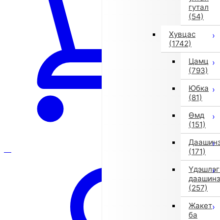
гутал
(54)
Хувцас
(1742)
Цамц
(793)
Юбка
(81)
Өмд
(151)
Даашин
(171)
Үдэшлэг
даашин
(257)
Жакет
ба