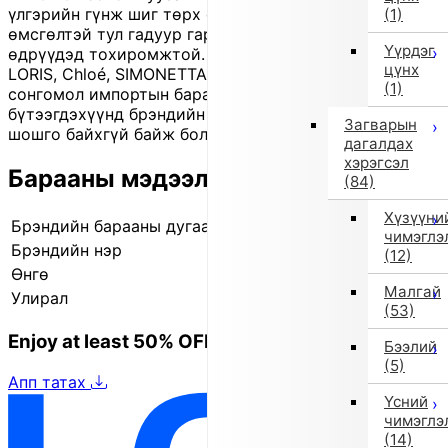
үлгэрийн гүнж шиг төрх өгнө. Хөнгөн, эвтэйхэн
(1)
өмсгөлтэй тул гадуур гарах, тоглолт эсвэл тусгай
Үүрдэг
өдрүүдэд тохиромжтой. Энэ брэнд нь FENDI, STORY
цүнх
LORIS, Chloé, SIMONETTA зэрэг олон гадаад брэндийн
(1)
сонгомол импортын барааг худалдаалдаг. Зарим
бүтээгдэхүүнд брэндийн шошго эсвэл арчилгааны
Загварын
шошго байхгүй байж болох ч чанарт нөлөөлөхгүй.
дагалдах
хэрэгсэл
Барааны мэдээлэл
(84)
Хүзүүни
Брэндийн барааны дугаар
351613448 16
чимэглэ
Брэндийн нэр
IMPORT SELECT
(12)
Өнгө
Бусад (16)
Малгай
Улирал
2025 оны намар/өвөл
(53)
Enjoy at least 50% OFF Tokyo fashion
Бээлий
(5)
Апп татах
Үсний
чимэглэ
(14)