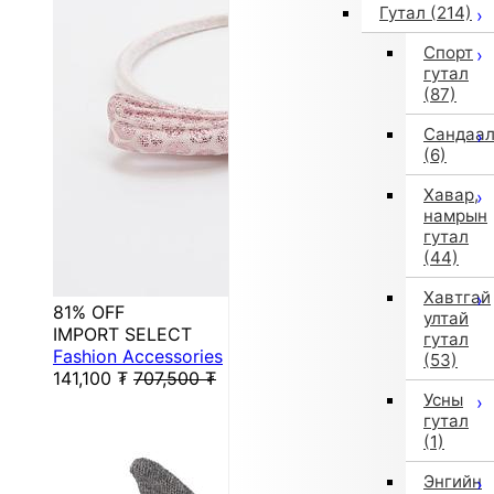
Гутал
(214)
Спорт
гутал
(87)
Сандаа
(6)
Хавар,
намрын
гутал
(44)
Хавтгай
81% OFF
ултай
IMPORT SELECT
гутал
Fashion Accessories
(53)
141,100
₮
707,500
₮
Усны
гутал
(1)
Энгийн