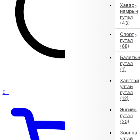
Хавар,
намрын
гутал
(43)
Спорт
гутал
(68)
Балеты
гутал
(1)
Хавтгай
ултай
0
гутал
(12)
Энгийн
гутал
(20)
Зөөлөн
ултай