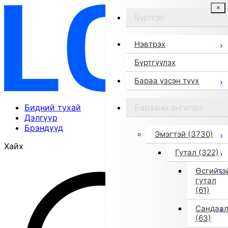
Бүртгэл
Нэвтрэх
Бүртгүүлэх
Бараа үзсэн түүх
Бидний тухай
Барааны ангилал
Дэлгүүр
Брэндүүд
Эмэгтэй
(3730)
Хайх
Гутал
(322)
Өсгийтэ
гутал
(61)
Сандаа
(63)