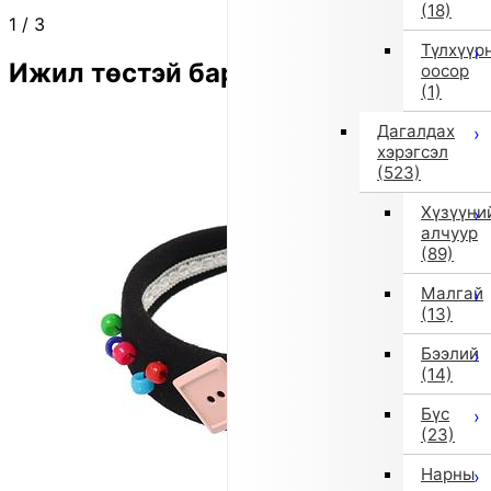
(18)
1
/
3
Түлхүүр
Ижил төстэй бараа
оосор
(1)
Дагалдах
хэрэгсэл
(523)
Хүзүүни
алчуур
(89)
Малгай
(13)
Бээлий
(14)
Бүс
(23)
Нарны