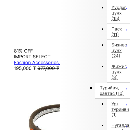
Үүрдэг
цүнх
(15)
Паск
(11)
Бизнес
цүнх
81% OFF
(24)
IMPORT SELECT
Fashion Accessories_Other (Other)
Жижиг
195,000
₮
977,000
₮
цүнх
(3)
Түрийвч,
хавтас
(10)
Урт
түрийвч
(1)
Нугалда