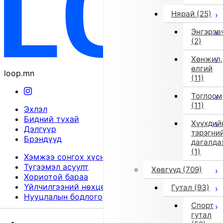
Нярай
(25)
Энгэрэв
(2)
Хөнжил,
өлгий
loop.mn
(11)
Тоглоом
(11)
Эхлэл
Бидний тухай
Хүүхдий
Дэлгүүр
тэрэгни
Брэндүүд
дагалда
(1)
Хэмжээ сонгох хүснэгт
Түгээмэл асуулт
Хөвгүүд
(709)
Хориотой бараа
Үйлчилгээний нөхцөл
Гутал
(93)
Нууцлалын бодлого
Спорт
© 2026
гутал