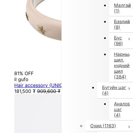
Малгай
(1)
Бээлий
(8)
Бүс
(96)
Нарны
шил,
нүдний
шил
81% OFF
(384)
il gufo
Hair accessory (UNIQ/FREE/Beige)
Бугуйн цаг
181,500
₮
909,600
₮
(4)
Аналог
цаг
(4)
Охид
(1163)