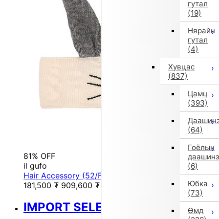
гутал
(19)
Нярайн
гутал
(4)
Хувцас
(837)
Цамц
(393)
Даашин
(64)
Гоёлын
81% OFF
даашин
il gufo
(6)
Hair Accessory (52/FREE/White)
Юбка
181,500
₮
909,600
₮
(73)
IMPORT SELECT
Өмд