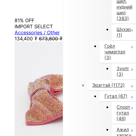
шил,
нүдний
шил
(383)
81% OFF
IMPORT SELECT
Шүхэр
Accessories / Other
(1)
134,400
₮
673,800
₮
Гоёл
чимэглэл
(3)
Зүүлт
(3)
Эрэгтэй
(1172)
Гутал
(67)
Спорт
гутал
(46)
Ажил
хэрэгч