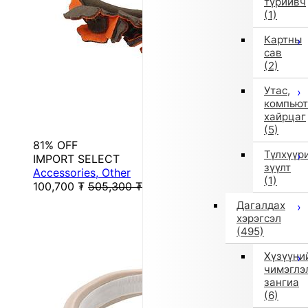
түрийвч
(1)
Картны
сав
(2)
Утас,
компьют
хайрцаг
(5)
81% OFF
Түлхүүр
IMPORT SELECT
зүүлт
Accessories, Other
(1)
100,700
₮
505,300
₮
Дагалдах
хэрэгсэл
(495)
Хүзүүни
чимэглэ
зангиа
(6)