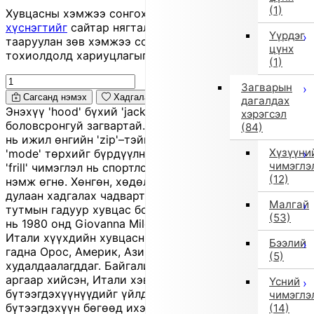
(1)
Хувцасны хэмжээ сонгохдоо
хэмжээ сонгох
хүснэгтийг
сайтар нягталж, биеийн хэмжээтэйгээ
Үүрдэг
тааруулан зөв хэмжээ сонгоно уу, хувцас таарахгүй
цүнх
тохиолдолд хариуцлагыг захиалагч өөрөө хүлээнэ.
(1)
Загварын
Сагсанд нэмэх
Хадгалах
дагалдах
Энэхүү 'hood' бүхий 'jacket' нь энгийн атлаа цэгцтэй,
хэрэгсэл
боловсронгуй загвартай. Матт өнгөлгөөтэй хар өнгө
(84)
нь ижил өнгийн 'zip'–тэйгээ зохицож, орчин үеийн,
Хүзүүни
'mode' төрхийг бүрдүүлнэ. Бугуйн хэсгийн үл ялиг
чимэглэ
'frill' чимэглэл нь спортлог хэв маягт эмэгтэйлэг өнгө
(12)
нэмж өгнө. Хөнгөн, хөдөлгөөнд саадгүй бөгөөд
дулаан хадгалах чадвартай тул намар, өвлийн өдөр
Малгай
тутмын гадуур хувцас болгон тохиромжтой. Il Gufo
(53)
нь 1980 онд Giovanna Miletti-ийн үүсгэн байгуулсан
Итали хүүхдийн хувцасны брэнд. Одоогоор Европоос
Бээлий
гадна Орос, Америк, Ази зэрэг олон оронд
(5)
худалдаалагддаг. Байгалийн 'material' ашиглан гар
аргаар хийсэн, Итали хэв маягтай гоёмсог
Үсний
бүтээгдэхүүнүүдийг үйлдвэрлэдэг. Энэ нь 'outlet'
чимэглэ
бүтээгдэхүүн бөгөөд ихэнх нь улирлын үлдэгдэл
(14)