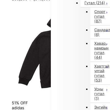
Гутал
(214)
Спорт
гутал
(87)
Сандаа
(6)
Хавар,
намрын
гутал
(44)
Хавтгай
ултай
гутал
(53)
Усны
гутал
(1)
51% OFF
Энгийн
adidas