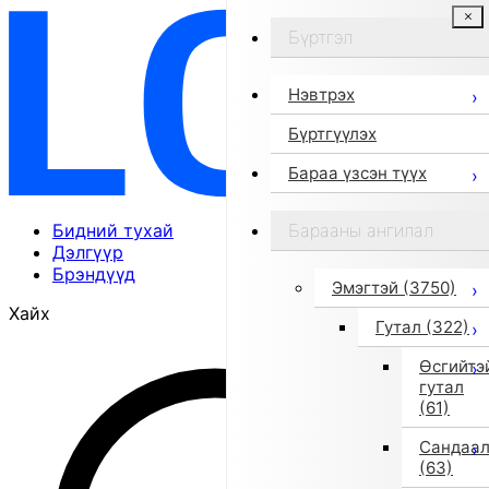
Бүртгэл
Нэвтрэх
Бүртгүүлэх
Бараа үзсэн түүх
Бидний тухай
Барааны ангилал
Дэлгүүр
Брэндүүд
Эмэгтэй
(3750)
Хайх
Гутал
(322)
Өсгийтэ
гутал
(61)
Сандаа
(63)