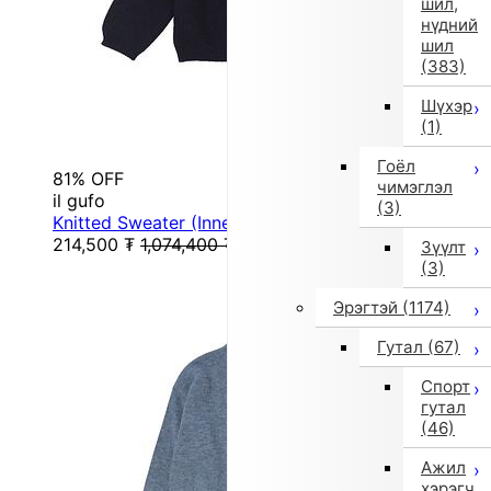
шил,
нүдний
шил
(383)
Шүхэр
(1)
Гоёл
81% OFF
чимэглэл
il gufo
(3)
Knitted Sweater (Inner) (Black)
214,500
₮
1,074,400
₮
Зүүлт
(3)
Эрэгтэй
(1174)
Гутал
(67)
Спорт
гутал
(46)
Ажил
хэрэгч