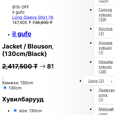
(220)
81% OFF
Гадуур
il gufo
хувцас
Long-Sleeve Shirt (White)
(39)
147,400
₮
738,600
₮
Хослол
il gufo
(3)
Дүрэмт
Jacket / Blouson_Blouzon
хувцас
(130cm/Black)
(1)
Нярайн
2,417,500
₮
81% OFF
483,100
₮
хувцас
(38)
:
Цүнх
(3)
Хэмжээ:
130cm
130cm
Даавуун
цүнх
Хувилбарууд
(1)
Мөрний
size: 130cm
цүнх