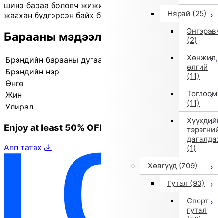
шинэ бараа боловч жижиг зураас, үрчлээс, өнгө
Нярай
(25)
жаахан бүдгэрсэн байх боломжтой.
Энгэрэв
Барааны мэдээлэл
(2)
Хөнжил,
Брэндийн барааны дугаар
840807784 1
өлгий
Брэндийн нэр
il gufo
(11)
Өнгө
Хар
Тоглоом
Жин
390.0 г
(11)
Улирал
2025 оны намар/өвөл
Хүүхдий
Enjoy at least 50% OFF Tokyo fashion
тэрэгни
дагалда
Апп татах
(1)
Хөвгүүд
(709)
Гутал
(93)
Спорт
гутал