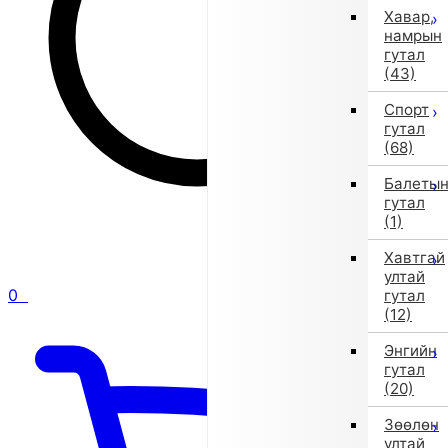
Хавар,
намрын
гутал
(43)
Спорт
гутал
(68)
Балеты
гутал
(1)
Хавтгай
ултай
0
гутал
(12)
Энгийн
гутал
(20)
Зөөлөн
ултай