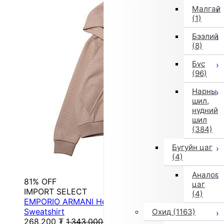
Малгай
(1)
Бээлий
(8)
Бүс
(96)
Нарны
шил,
нүдний
шил
(384)
Бугуйн цаг
(4)
Аналог
81% OFF
цаг
IMPORT SELECT
(4)
EMPORIO ARMANI Heavyweight Cut-and-Sew
Sweatshirt
Охид
(1163)
268,200
₮
1,343,000
₮