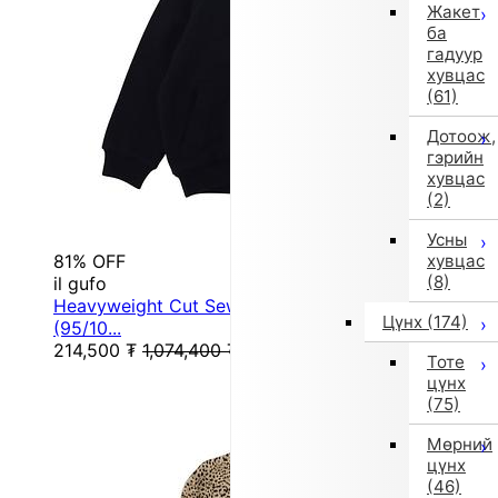
Жакет
ба
гадуур
хувцас
(61)
Дотоож,
гэрийн
хувцас
(2)
Усны
81% OFF
хувцас
(8)
il gufo
Heavyweight Cut Sew Hoodie / Outer Layer
Цүнх
(174)
(95/10...
214,500
₮
1,074,400
₮
Тоте
цүнх
(75)
Мөрний
цүнх
(46)