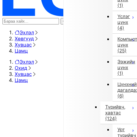
(1)
Үслэг
цүнх
(4)
Эхлэл
Хөвгүүд
Компью
Хувцас
цүнх
Цамц
(25)
Эхлэл
Ээжийн
цүнх
Охид
(1)
Хувцас
Цамц
Цүнхний
дагалда
(6)
Түрийвч,
хавтас
(124)
Урт
түрийвч