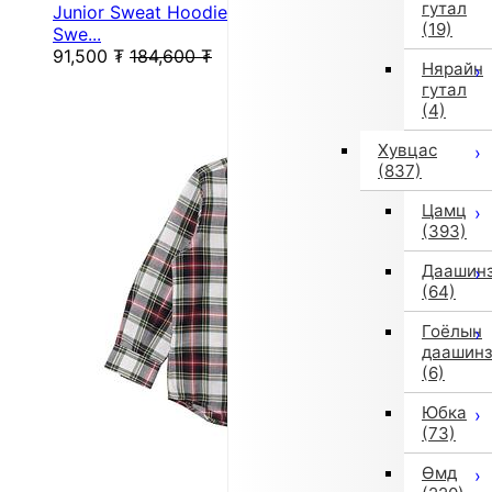
гутал
Junior Sweat Hoodie Future Icon Logo Hooded
(19)
Swe...
91,500
₮
184,600
₮
Нярайн
гутал
(4)
Хувцас
(837)
Цамц
(393)
Даашин
(64)
Гоёлын
даашин
(6)
Юбка
(73)
Өмд