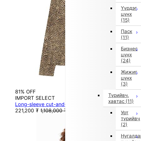
Үүрдэг
цүнх
(15)
Паск
(11)
Бизнес
цүнх
(24)
Жижиг
цүнх
(3)
81% OFF
Түрийвч,
IMPORT SELECT
хавтас
(11)
Long-sleeve cut-and-sew top (lightweight) (animal)
221,200
₮
1,108,000
₮
Урт
түрийвч
(2)
Нугалда