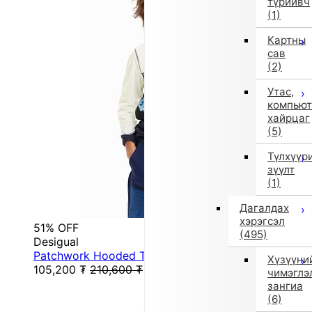
түрийвч
(1)
Картны
сав
(2)
Утас,
компьют
хайрцаг
(5)
Түлхүүр
зүүлт
(1)
Дагалдах
хэрэгсэл
51% OFF
(495)
Desigual
Patchwork Hooded T-Shirt (White)
Хүзүүни
105,200
₮
210,600
₮
чимэглэ
зангиа
(6)