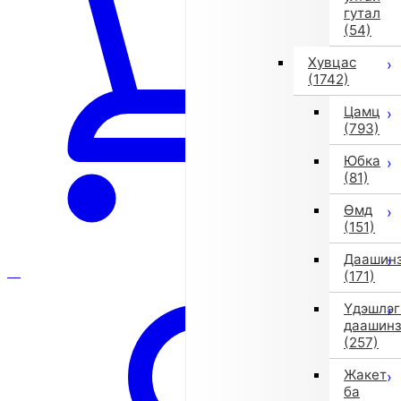
гутал
(54)
Хувцас
(1742)
Цамц
(793)
Юбка
(81)
Өмд
(151)
Даашин
(171)
Үдэшлэг
даашин
(257)
Жакет
ба