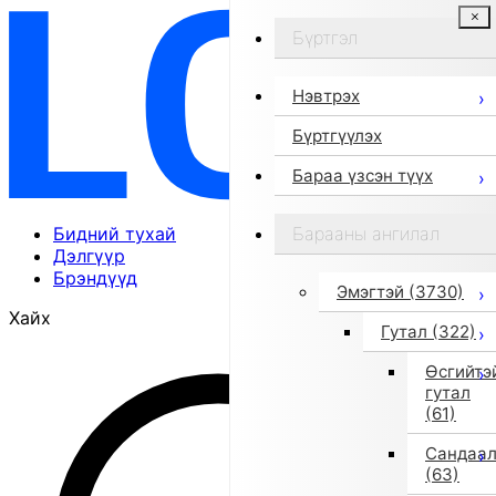
Бүртгэл
Нэвтрэх
Бүртгүүлэх
Бараа үзсэн түүх
Бидний тухай
Барааны ангилал
Дэлгүүр
Брэндүүд
Эмэгтэй
(3730)
Хайх
Гутал
(322)
Өсгийтэ
гутал
(61)
Сандаа
(63)