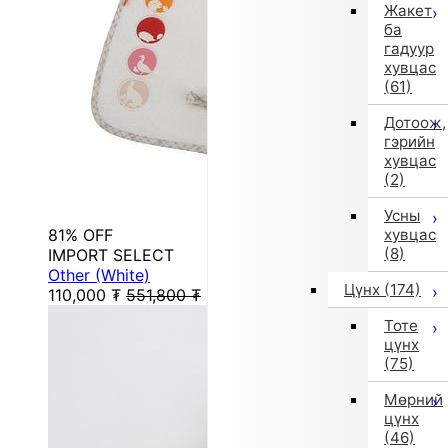
Жакет
ба
гадуур
хувцас
(61)
Дотоож,
гэрийн
хувцас
(2)
Усны
81% OFF
хувцас
(8)
IMPORT SELECT
Other (White)
Цүнх
(174)
110,000
₮
551,800
₮
Тоте
цүнх
(75)
Мөрний
цүнх
(46)