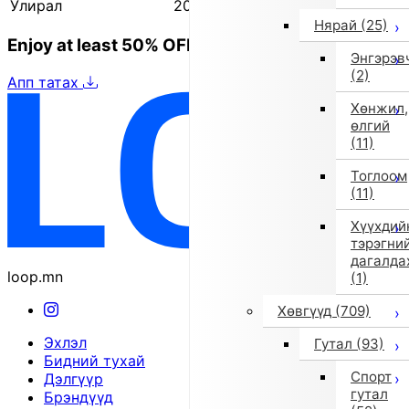
Улирал
2025 оны намар/өвөл
Нярай
(25)
Enjoy at least 50% OFF Tokyo fashion
Энгэрэв
(2)
Апп татах
Хөнжил,
өлгий
(11)
Тоглоом
(11)
Хүүхдий
тэрэгни
дагалда
loop.mn
(1)
Хөвгүүд
(709)
Эхлэл
Гутал
(93)
Бидний тухай
Спорт
Дэлгүүр
гутал
Брэндүүд