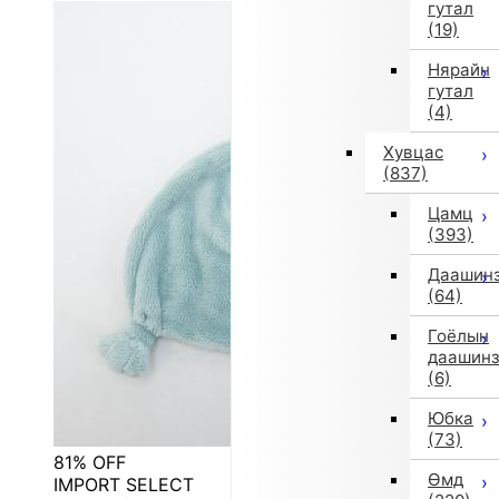
гутал
(19)
Нярайн
гутал
(4)
Хувцас
(837)
Цамц
(393)
Даашин
(64)
Гоёлын
даашин
(6)
Юбка
(73)
81% OFF
Өмд
IMPORT SELECT