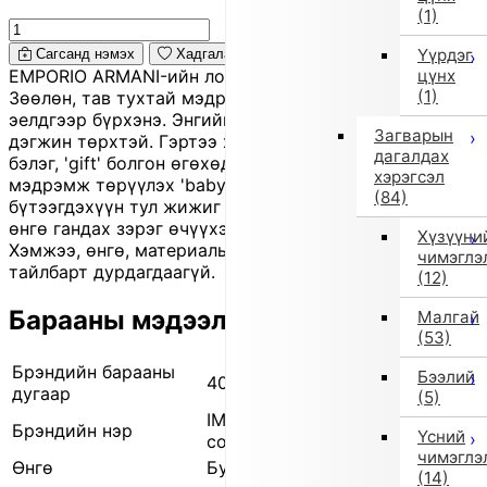
(1)
Үүрдэг
Сагсанд нэмэх
Хадгалах
цүнх
EMPORIO ARMANI-ийн лого бүхий нярайн 'swaddle'.
(1)
Зөөлөн, тав тухтай мэдрэмжтэй бөгөөд нярайг
эелдгээр бүрхэнэ. Энгийн хэрнээ брэндэд нь тохирох
Загварын
дэгжин төрхтэй. Гэртээ хэрэглэхээс гадна төрсний
дагалдах
бэлэг, 'gift' болгон өгөхөд тохиромжтой. Тансаг
хэрэгсэл
мэдрэмж төрүүлэх 'baby item' юм. Энэ нь 'outlet'
(84)
бүтээгдэхүүн тул жижиг зураас, үрчлээ, бага зэрэг
өнгө гандах зэрэг өчүүхэн согогтой байж болно.
Хүзүүни
Хэмжээ, өнгө, материалын дэлгэрэнгүй мэдээлэл энэ
чимэглэ
тайлбарт дурдагдаагүй.
(12)
Барааны мэдээлэл
Малгай
(53)
Брэндийн барааны
Бээлий
401623045 01
дугаар
(5)
IMPORT SELECT (Импортын
Брэндийн нэр
Үсний
сонголт)
чимэглэ
Өнгө
Бусад (1)
(14)