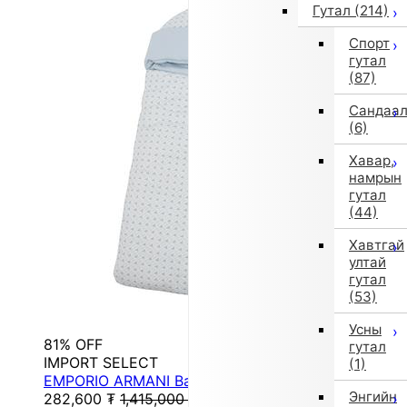
Гутал
(214)
Спорт
гутал
(87)
Сандаа
(6)
Хавар,
намрын
гутал
(44)
Хавтгай
ултай
гутал
(53)
Усны
81% OFF
гутал
IMPORT SELECT
(1)
EMPORIO ARMANI Baby Sleeping Bag / Swaddle
Энгийн
282,600
₮
1,415,000
₮