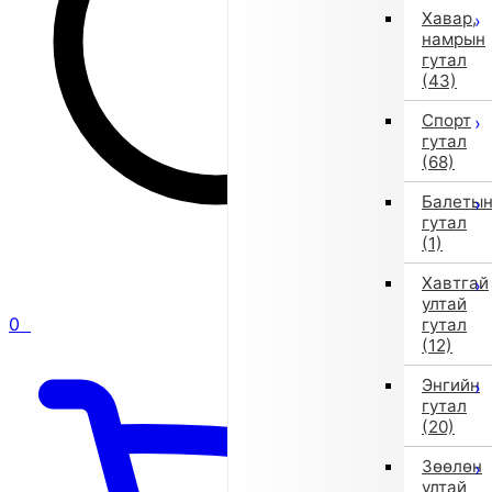
Хавар,
намрын
гутал
(43)
Спорт
гутал
(68)
Балеты
гутал
(1)
Хавтгай
ултай
0
гутал
(12)
Энгийн
гутал
(20)
Зөөлөн
ултай