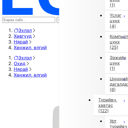
(1)
Үслэг
цүнх
(4)
Эхлэл
Хөвгүүд
Компью
Нярай
цүнх
Хөнжил, өлгий
(25)
Эхлэл
Ээжийн
цүнх
Охид
(1)
Нярай
Хөнжил, өлгий
Цүнхний
дагалда
(6)
Түрийвч,
хавтас
(122)
Урт
түрийвч