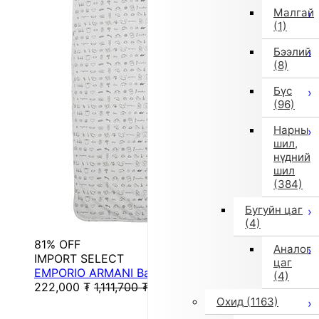
Малгай
(1)
Бээлий
(8)
Бүс
(96)
Нарны
шил,
нүдний
шил
(384)
Бугуйн цаг
(4)
81% OFF
Аналог
IMPORT SELECT
цаг
EMPORIO ARMANI Baby Swaddle
(4)
222,000
₮
1,111,700
₮
Охид
(1163)