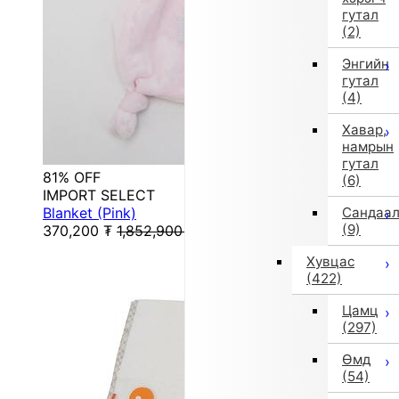
гутал
(2)
Энгийн
гутал
(4)
Хавар,
намрын
гутал
81% OFF
(6)
IMPORT SELECT
Blanket (Pink)
Сандаа
(9)
370,200
₮
1,852,900
₮
Хувцас
(422)
Цамц
(297)
Өмд
(54)