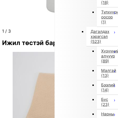
(18)
Түлхүүр
оосор
(1)
1
/
3
Дагалдах
хэрэгсэл
Ижил төстэй бараа
(523)
Хүзүүни
алчуур
(89)
Малгай
(13)
Бээлий
(14)
Бүс
(23)
Нарны