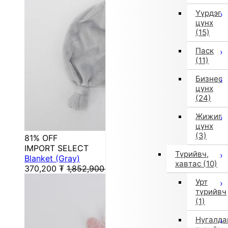
Үүрдэг
цүнх
(15)
Паск
(11)
Бизнес
цүнх
(24)
Жижиг
цүнх
(3)
81% OFF
IMPORT SELECT
Түрийвч,
Blanket (Gray)
хавтас
(10)
370,200
₮
1,852,900
₮
Урт
түрийвч
(1)
Нугалда