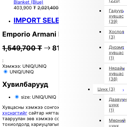
(220)
Blanket (Blue)
403,900
₮
2,021,400
₮
Гадуур
хувцас
IMPORT SELECT
(39)
Хослол
Emporio Armani Baby Swaddle
(3)
1,549,700
₮
81% OFF
309,600
₮
Дүрэмт
хувцас
(1)
:
Хэмжээ:
UNIQ/UNIQ
Нярайн
UNIQ/UNIQ
хувцас
(38)
Хувилбарууд
Цүнх
(3)
size: UNIQ/UNIQ
Даавуун
цүнх
Хувцасны хэмжээ сонгохдоо
хэмжээ сонгох
(1)
хүснэгтийг
сайтар нягталж, биеийн хэмжээтэйгээ
тааруулан зөв хэмжээ сонгоно уу, хувцас таарахгүй
Мөрний
тохиолдолд хариуцлагыг захиалагч өөрөө хүлээнэ.
цүнх