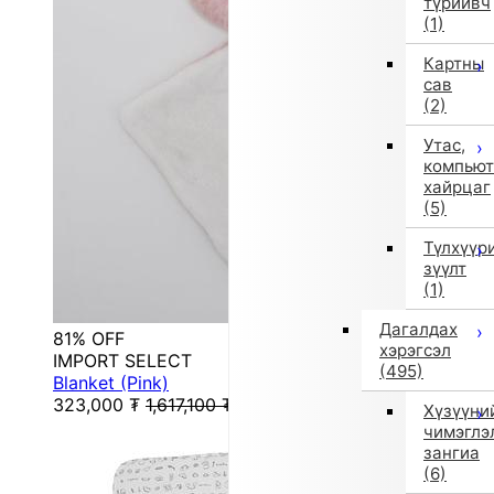
түрийвч
(1)
Картны
сав
(2)
Утас,
компьют
хайрцаг
(5)
Түлхүүр
зүүлт
(1)
Дагалдах
81% OFF
хэрэгсэл
IMPORT SELECT
(495)
Blanket (Pink)
323,000
₮
1,617,100
₮
Хүзүүни
чимэглэ
зангиа
(6)