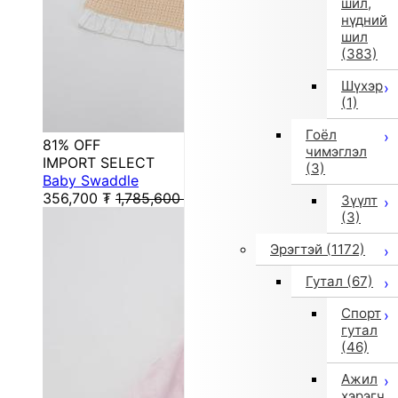
шил,
нүдний
шил
(383)
Шүхэр
(1)
Гоёл
81% OFF
чимэглэл
IMPORT SELECT
(3)
Baby Swaddle
356,700
₮
1,785,600
₮
Зүүлт
(3)
Эрэгтэй
(1172)
Гутал
(67)
Спорт
гутал
(46)
Ажил
хэрэгч