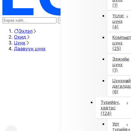
(1)
Үслэг
цүнх
(4)
Эхлэл
Охид
Компью
Цүнх
цүнх
Даавуун цүнх
(25)
Ээжийн
цүнх
(1)
Цүнхний
дагалда
(6)
Түрийвч,
хавтас
(124)
Урт
түрийвч