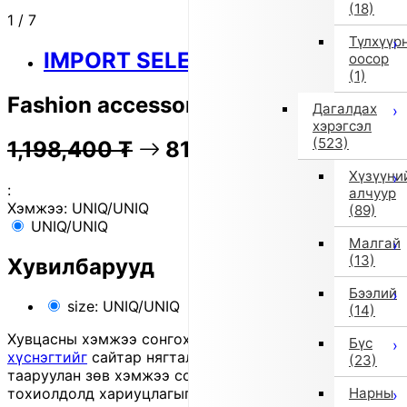
(18)
1
/
7
Түлхүүр
IMPORT SELECT
оосор
(1)
Fashion accessory bag (Blue)
Дагалдах
хэрэгсэл
(523)
1,198,400
₮
81% OFF
239,300
₮
Хүзүүни
:
алчуур
Хэмжээ:
UNIQ/UNIQ
(89)
UNIQ/UNIQ
Малгай
(13)
Хувилбарууд
Бээлий
size: UNIQ/UNIQ
(14)
Хувцасны хэмжээ сонгохдоо
хэмжээ сонгох
Бүс
хүснэгтийг
сайтар нягталж, биеийн хэмжээтэйгээ
(23)
тааруулан зөв хэмжээ сонгоно уу, хувцас таарахгүй
Нарны
тохиолдолд хариуцлагыг захиалагч өөрөө хүлээнэ.