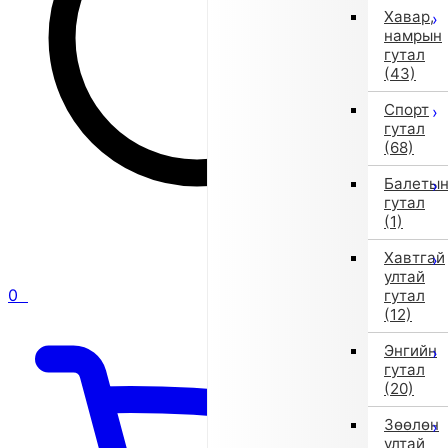
Хавар,
намрын
гутал
(43)
Спорт
гутал
(68)
Балеты
гутал
(1)
Хавтгай
ултай
0
гутал
(12)
Энгийн
гутал
(20)
Зөөлөн
ултай