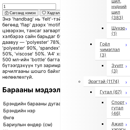
шил,
нүдний
шил
Сагсанд нэмэх
Хадгалах
(383)
Энэ 'handbag' нь 'felt'-тэй төстэй материалтай
бөгөөд 'flap' дээрх 'motif' нь гол акцент болсон
Шүхэр
цэвэрхэн, тансаг загвартай. Авсаархан хэмжээтэй ч
(1)
хэлбэрээ сайн барьдаг бүтэцтэй. Материал: 1-р
даавуу — 'polyester' 78%, 'viscose' 22%; 2-р даавуу —
Гоёл
'polyester' 90%, 'spandex' 10%; доторлогоо — 'acetate'
чимэглэл
50%, 'viscose' 50%. 'A4' хэмжээтэй цаас, урт түрийвч,
(3)
500 мл-ийн 'bottle' багтахгүй. Импортын сонгомол
бүтээгдэхүүн тул заримдаа брэндийн шошго эсвэл
Зүүлт
(3)
арчилгааны шошго байхгүй байж болох ч чанарт
нөлөөлөхгүй.
Эрэгтэй
(1174)
Барааны мэдээлэл
Гутал
(67)
Спорт
Брэндийн барааны дугаар
761622021 05
гутал
Брэндийн нэр
IMPORT SELECT
(46)
Өнгө
Бусад (5)
Ажил
Бариулын өндөр (см)
9.0 см
хэрэгч