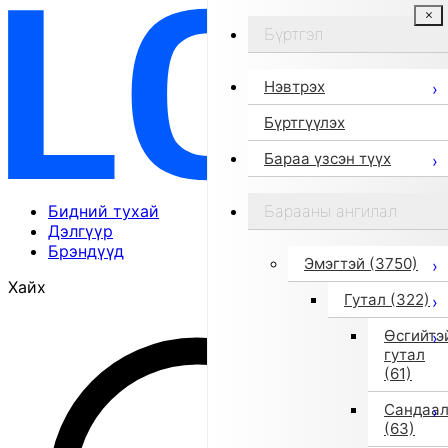
Бүртгэл
Нэвтрэх
Бүртгүүлэх
Бараа үзсэн түүх
Бидний тухай
Барааны ангилал
Дэлгүүр
Брэндүүд
Эмэгтэй
(3750)
Хайх
Гутал
(322)
Өсгийтэ
гутал
(61)
Сандаа
(63)