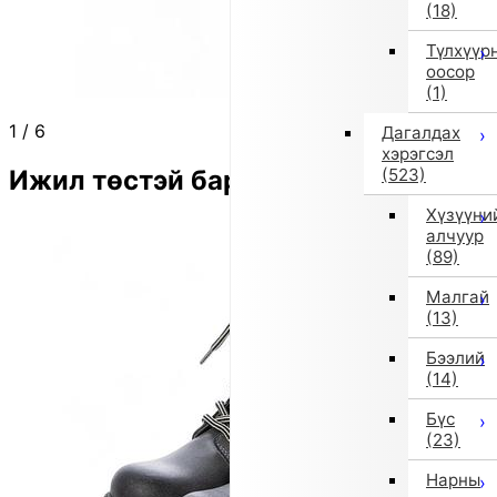
(18)
Түлхүүр
оосор
(1)
1
/
6
Дагалдах
хэрэгсэл
Ижил төстэй бараа
(523)
Хүзүүни
алчуур
(89)
Малгай
(13)
Бээлий
(14)
Бүс
(23)
Нарны