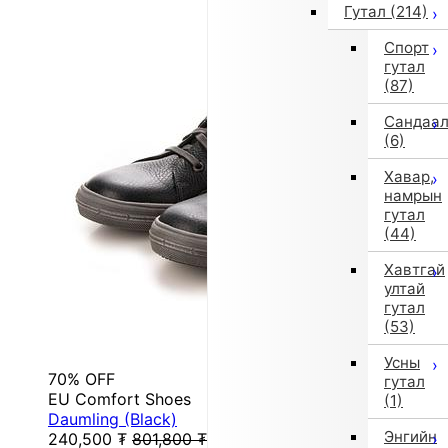
Гутал
(214)
Спорт
гутал
(87)
Сандаа
(6)
Хавар,
намрын
гутал
(44)
Хавтгай
ултай
гутал
(53)
Усны
70% OFF
гутал
EU Comfort Shoes
(1)
Daumling (Black)
Энгийн
240,500
₮
801,800
₮