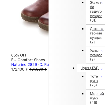
Жакет
ба
гадуур
хувцас
(61)
Дотоож,
гэрийн
хувцас
(2)
Усны
65% OFF
хувцас
(8)
EU Comfort Shoes
Naturino 2829 (D. Red)
Цүнх
(174)
172,100
₮
491,800
₮
Тоте
цүнх
(75)
Мөрний
цүнх
(46)