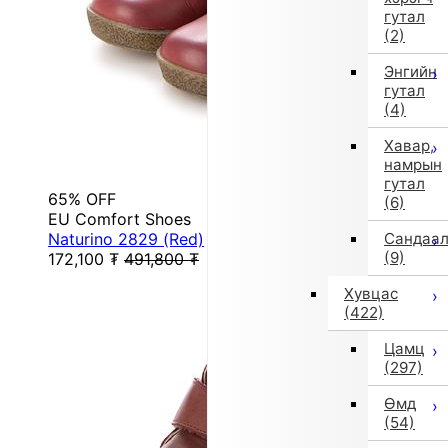
гутал
(2)
Энгийн
гутал
(4)
Хавар,
намрын
гутал
65% OFF
(6)
EU Comfort Shoes
Naturino 2829 (Red)
Сандаа
(9)
172,100
₮
491,800
₮
Хувцас
(422)
Цамц
(297)
Өмд
(54)