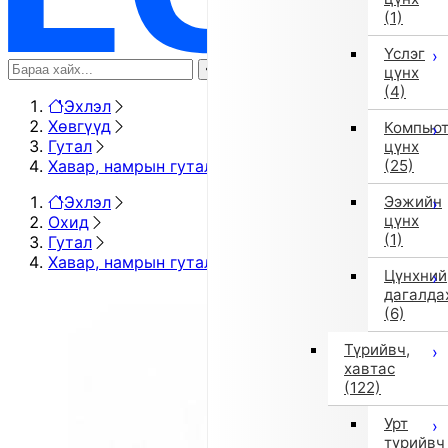
(1)
Үслэг
цүнх
(4)
Эхлэл
Хөвгүүд
Компью
Гутал
цүнх
Хавар, намрын гутал
(25)
Эхлэл
Ээжийн
цүнх
Охид
(1)
Гутал
Хавар, намрын гутал
Цүнхний
дагалда
(6)
Түрийвч,
хавтас
(122)
Урт
түрийвч