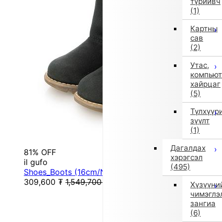
түрийвч
(1)
Картны
сав
(2)
Утас,
компьют
хайрцаг
(5)
Түлхүүр
зүүлт
(1)
Дагалдах
81% OFF
хэрэгсэл
il gufo
(495)
Shoes_Boots (16cm/Navy)
309,600
₮
1,549,700
₮
Хүзүүни
чимэглэ
зангиа
(6)