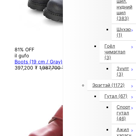
шил,
нүдний
шил
(383)
Шүхэр
(1)
Гоёл
81% OFF
чимэглэл
il gufo
(3)
Boots (19 cm / Gray)
397,200
₮
1,987,700
₮
Зүүлт
(3)
Эрэгтэй
(1172)
Гутал
(67)
Спорт
гутал
(46)
Ажил
хэрэгч