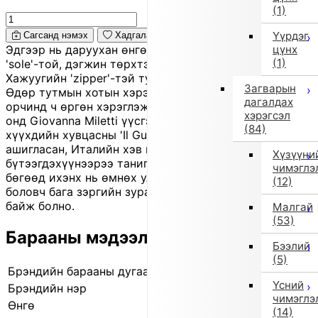
(1)
Үүрдэг
Сагсанд нэмэх
Хадгалах
цүнх
Эдгээр нь даруухан өнгө, анхаарал татахуйц зузаан
(1)
'sole'-той, дэгжин төрхтэй 'lace-up boots' юм.
Хажуугийн 'zipper'-тэй тул өмсөж, тайлахад хялбар.
Загварын
Өдөр тутмын хотын хэрэглээнээс эхлээд гадаа
дагалдах
орчинд ч өргөн хэрэглэж болох загвар. Брэнд: 1980
хэрэгсэл
онд Giovanna Miletti үүсгэн байгуулсан Италийн
(84)
хүүхдийн хувцасны 'Il Gufo'. Байгалийн 'material'
ашигласан, Италийн хэв маягтай, гараар хийсэн
Хүзүүни
бүтээгдэхүүнээрээ танигдсан. Энэ нь 'outlet' бараа
чимэглэ
бөгөөд ихэнх нь өмнөх улирлын шинэ бүтээгдэхүүн
(12)
боловч бага зэргийн зураас, үрчлээ, өнгө гандалттай
байж болно.
Малгай
(53)
Барааны мэдээлэл
Бээлий
(5)
Брэндийн барааны дугаар
841506651 0001
Үсний
Брэндийн нэр
il gufo (Ил Гуфо)
чимэглэ
Өнгө
Саарал
(14)