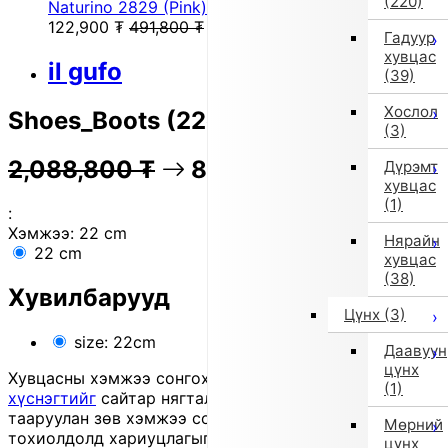
(220)
Naturino 2829 (Pink)
122,900
₮
491,800
₮
Гадуур
хувцас
il gufo
(39)
Хослол
Shoes_Boots (22cm/Gray)
(3)
2,088,800
₮
81% OFF
417,400
₮
Дүрэмт
хувцас
(1)
:
Хэмжээ:
22 cm
Нярайн
22 cm
хувцас
(38)
Хувилбарууд
Цүнх
(3)
size: 22cm
Даавуун
цүнх
Хувцасны хэмжээ сонгохдоо
хэмжээ сонгох
(1)
хүснэгтийг
сайтар нягталж, биеийн хэмжээтэйгээ
тааруулан зөв хэмжээ сонгоно уу, хувцас таарахгүй
Мөрний
тохиолдолд хариуцлагыг захиалагч өөрөө хүлээнэ.
цүнх