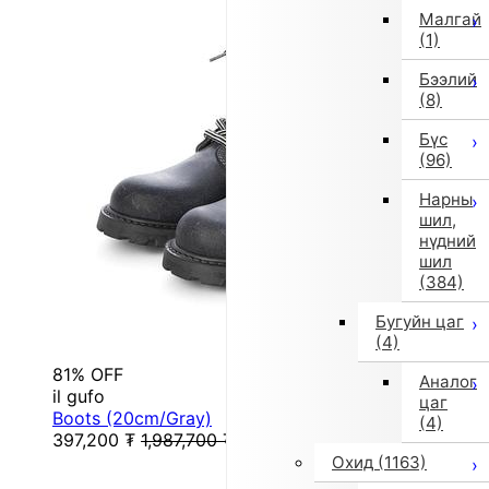
Малгай
(1)
Бээлий
(8)
Бүс
(96)
Нарны
шил,
нүдний
шил
(384)
Бугуйн цаг
(4)
81% OFF
Аналог
il gufo
цаг
Boots (20cm/Gray)
(4)
397,200
₮
1,987,700
₮
Охид
(1163)