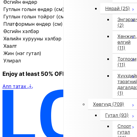
Өсгийн өндөр
2.5 см
Нярай
(25)
Гутлын голын өндөр (см)
10.5 см
Гутлын голын тойрог (см)
21.0 см
Энгэрэв
Платформын өндөр (см)
1.5 см
(2)
Өсгийн хэлбэр
Өндөр ултай өсгий
Хөнжил,
Хөлийн хурууны хэлбэр
Дугуй
өлгий
Хаалт
Зиппер
(11)
Жин (нэг гутал)
363.0 г
Тоглоом
Улирал
2025 оны намар/өвөл
(11)
Enjoy at least 50% OFF Tokyo fashion
Хүүхдий
тэрэгни
Апп татах
дагалда
(1)
Хөвгүүд
(709)
Гутал
(93)
Спорт
гутал