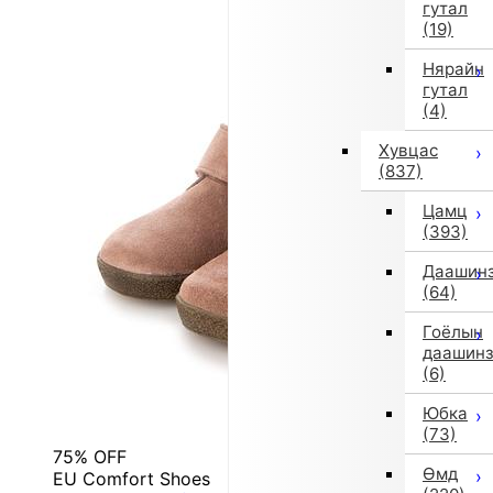
гутал
(19)
Нярайн
гутал
(4)
Хувцас
(837)
Цамц
(393)
Даашин
(64)
Гоёлын
даашин
(6)
Юбка
(73)
75% OFF
Өмд
EU Comfort Shoes