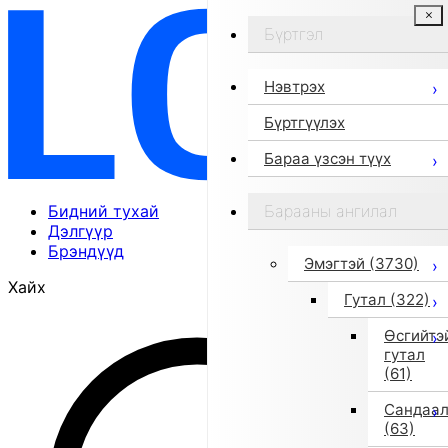
Бүртгэл
Нэвтрэх
Бүртгүүлэх
Бараа үзсэн түүх
Бидний тухай
Барааны ангилал
Дэлгүүр
Брэндүүд
Эмэгтэй
(3730)
Хайх
Гутал
(322)
Өсгийтэ
гутал
(61)
Сандаа
(63)