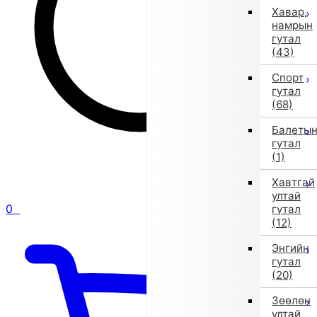
Хавар,
намрын
гутал
(43)
Спорт
гутал
(68)
Балеты
гутал
(1)
Хавтгай
ултай
0
гутал
(12)
Энгийн
гутал
(20)
Зөөлөн
ултай