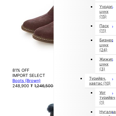
Үүрдэг
цүнх
(15)
Паск
(11)
Бизнес
цүнх
(24)
Жижиг
цүнх
(3)
81% OFF
IMPORT SELECT
Түрийвч,
Boots (Brown)
хавтас
(10)
248,900
₮
1,246,500
₮
Урт
түрийвч
(1)
Нугалда