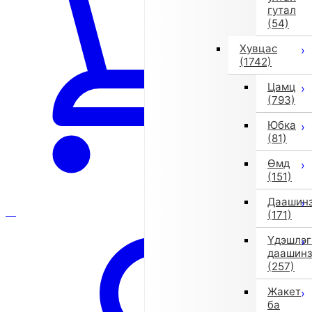
гутал
(54)
Хувцас
(1742)
Цамц
(793)
Юбка
(81)
Өмд
(151)
Даашин
(171)
Үдэшлэг
даашин
(257)
Жакет
ба