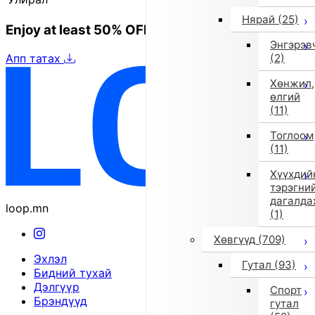
Нярай
(25)
Enjoy at least 50% OFF Tokyo fashion
Энгэрэв
Апп татах
(2)
Хөнжил,
өлгий
(11)
Тоглоом
(11)
Хүүхдий
тэрэгни
дагалда
loop.mn
(1)
Хөвгүүд
(709)
Эхлэл
Гутал
(93)
Бидний тухай
Дэлгүүр
Спорт
Брэндүүд
гутал