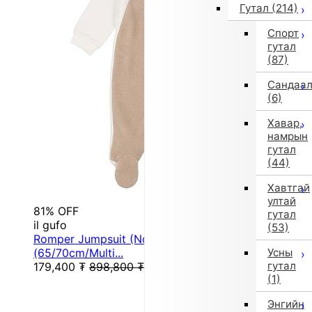
Гутал
(214)
Спорт
гутал
(87)
Сандаа
(6)
Хавар,
намрын
гутал
(44)
Хавтгай
ултай
81% OFF
гутал
il gufo
(53)
Romper Jumpsuit (Non-returnable)
(65/70cm/Multi...
Усны
гутал
179,400
₮
898,800
₮
(1)
Энгийн