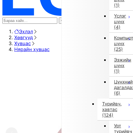
(1)
Үслэг
цүнх
(4)
Эхлэл
Хөвгүүд
Компью
Хувцас
цүнх
Нярайн хувцас
(25)
Ээжийн
цүнх
(1)
Цүнхний
дагалда
(6)
Түрийвч,
хавтас
(124)
Урт
түрийвч