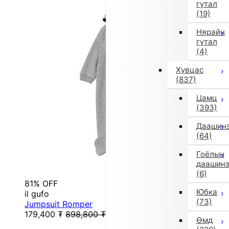
гутал
(19)
Нярайн
гутал
(4)
Хувцас
(837)
Цамц
(393)
Даашин
(64)
Гоёлын
даашин
(6)
81% OFF
Юбка
il gufo
(73)
Jumpsuit Romper
179,400
₮
898,800
₮
Өмд