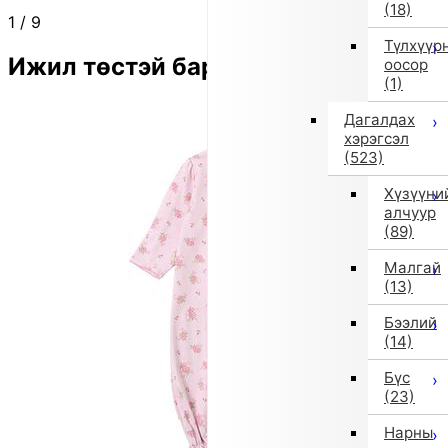
(18)
1
/
9
Түлхүүр
Ижил төстэй бараа
оосор
(1)
Дагалдах
хэрэгсэл
(523)
Хүзүүни
алчуур
(89)
Малгай
(13)
Бээлий
(14)
Бүс
(23)
Нарны