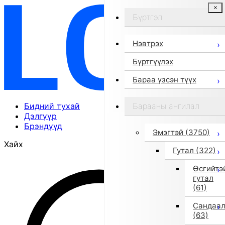
Бүртгэл
Нэвтрэх
Бүртгүүлэх
Бараа үзсэн түүх
Бидний тухай
Барааны ангилал
Дэлгүүр
Брэндүүд
Эмэгтэй
(3750)
Хайх
Гутал
(322)
Өсгийтэ
гутал
(61)
Сандаа
(63)