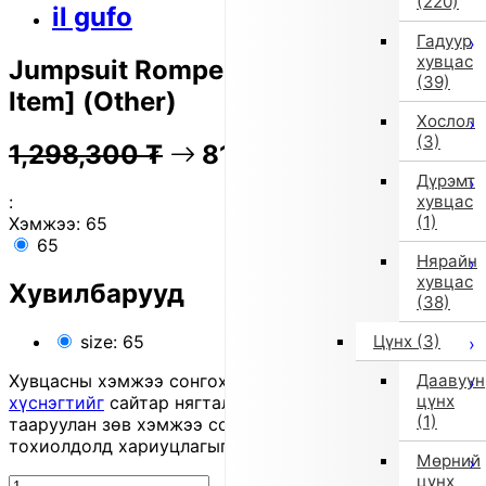
(220)
il gufo
Гадуур
хувцас
Jumpsuit Romper [Non-returnable
(39)
Item] (Other)
Хослол
(3)
1,298,300
₮
81% OFF
259,300
₮
Дүрэмт
хувцас
:
(1)
Хэмжээ:
65
65
Нярайн
хувцас
Хувилбарууд
(38)
Цүнх
(3)
size: 65
Даавуун
Хувцасны хэмжээ сонгохдоо
хэмжээ сонгох
цүнх
хүснэгтийг
сайтар нягталж, биеийн хэмжээтэйгээ
(1)
тааруулан зөв хэмжээ сонгоно уу, хувцас таарахгүй
тохиолдолд хариуцлагыг захиалагч өөрөө хүлээнэ.
Мөрний
цүнх