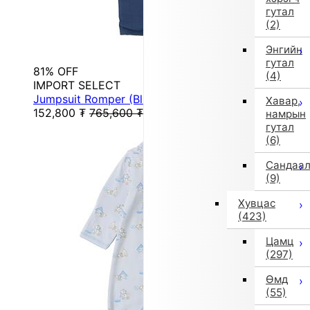
гутал
(2)
Энгийн
гутал
81% OFF
(4)
IMPORT SELECT
Jumpsuit Romper (Blue) [Non-returnable item]
Хавар,
152,800
₮
765,600
₮
намрын
гутал
(6)
Сандаа
(9)
Хувцас
(423)
Цамц
(297)
Өмд
(55)