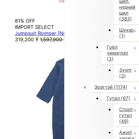
шил,
нүдний
шил
(383)
81% OFF
IMPORT SELECT
Шүхэр
Jumpsuit Romper [Non-returnable item] (Pink)
(1)
319,200
₮
1,597,900
₮
Гоёл
чимэглэл
(3)
Зүүлт
(3)
Эрэгтэй
(1174)
Гутал
(67)
Спорт
гутал
(46)
Ажил
хэрэгч