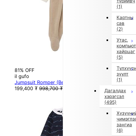
түрийвч
(1)
Картны
сав
(2)
Утас,
компьют
хайрцаг
(5)
Түлхүүр
81% OFF
зүүлт
il gufo
(1)
Jumpsuit Romper (Beige)
199,400
₮
998,700
₮
Дагалдах
хэрэгсэл
(495)
Хүзүүни
чимэглэ
зангиа
(6)