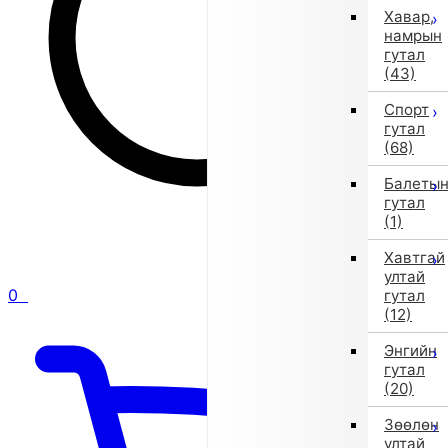
Хавар,
намрын
гутал
(43)
Спорт
гутал
(68)
Балеты
гутал
(1)
Хавтгай
ултай
0
гутал
(12)
Энгийн
гутал
(20)
Зөөлөн
ултай