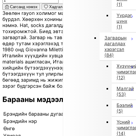
(1)
Сагсанд нэмэх
Хадгалах
Зөөлөн rayon холимог материалтай romper иж
Үүрдэг
бүрдэл. Хөөрхөн хонины applique нь гоёмсог өнгө
цүнх
нэмнэ. Hat, socks дагалддаг тул бэлэглэхэд
(1)
тохиромжтой. Биед эвтэйхэн, нэгэн зэрэг өхөөрдөм
загвартай. Загвар нь тав тухтай өмсгөлтэй бөгөөд
Загварын
өдөр тутам хэрэглэхэд тохиромжтой. 'Il Gufo' нь
дагалдах
хэрэгсэл
1980 онд Giovanna Miletti-ийн үүсгэн байгуулсан
(84)
Италийн хүүхдийн хувцасны брэнд бөгөөд natural
materials ашигласан, Италийн хэв маягийн гар
Хүзүүни
хийцийн бүтээгдэхүүнээрээ алдартай. Энэ нь outlet
чимэглэ
бүтээгдэхүүн тул улирлын үлдэгдэл байж болох
(12)
бөгөөд заримд нь жижиг зураас, үрчлээс, өнгө бага
зэрэг бүдгэрсэн байж болно.
Малгай
(53)
Барааны мэдээлэл
Бээлий
(5)
Брэндийн барааны дугаар
841105430 0001
Брэндийн нэр
il gufo
Үсний
чимэглэ
Өнгө
Бусад (1)
(14)
Улирал
2025 оны намар/өвөл