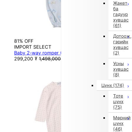
Жакет
ба
гадуур
хувцас
(61)
Дотоож,
81% OFF
гэрийн
IMPORT SELECT
хувцас
Baby 2-way romper (Blue) [Non-returnable item]
(2)
299,200
₮
1,498,000
₮
Усны
хувцас
(8)
Цүнх
(174)
Тоте
цүнх
(75)
Мөрний
цүнх
(46)