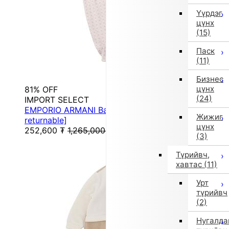
Үүрдэг
цүнх
(15)
Паск
(11)
Бизнес
цүнх
81% OFF
(24)
IMPORT SELECT
EMPORIO ARMANI Baby Set (Pink) [Non-
Жижиг
returnable]
цүнх
252,600
₮
1,265,000
₮
(3)
Түрийвч,
хавтас
(11)
Урт
түрийвч
(2)
Нугалда