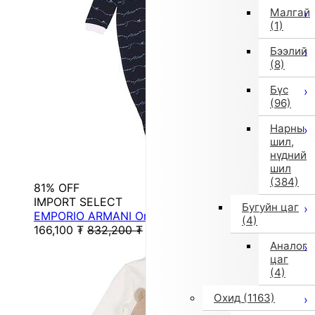
Малгай
(1)
Бээлий
(8)
Бүс
(96)
Нарны
шил,
нүдний
шил
(384)
81% OFF
IMPORT SELECT
Бугуйн цаг
EMPORIO ARMANI One-Piece Romper (No Returns)
(4)
166,100
₮
832,200
₮
Аналог
цаг
(4)
Охид
(1163)