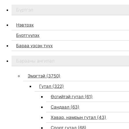
Бүртгэл
Нэвтрэх
Бүртгүүлэх
Бараа үзсэн түүх
Бидний тухай
Барааны ангилал
Дэлгүүр
Брэндүүд
Эмэгтэй
(3750)
Хайх
Гутал
(322)
Өсгийтэй гутал
(61)
Сандаал
(63)
Хавар, намрын гутал
(43)
Спорт гутал
(68)