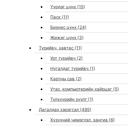
Үүрдэг цүнх
(15)
Паск
(11)
Бизнес цүнх
(24)
Жижиг цүнх
(3)
Түрийвч, хавтас
(11)
Урт түрийвч
(2)
Нугалдаг түрийвч
(1)
Картны сав
(2)
Утас, компьютерийн хайрцаг
(5)
Түлхүүрийн зүүлт
(1)
Дагалдах хэрэгсэл
(495)
Хүзүүний чимэглэл, зангиа
(6)