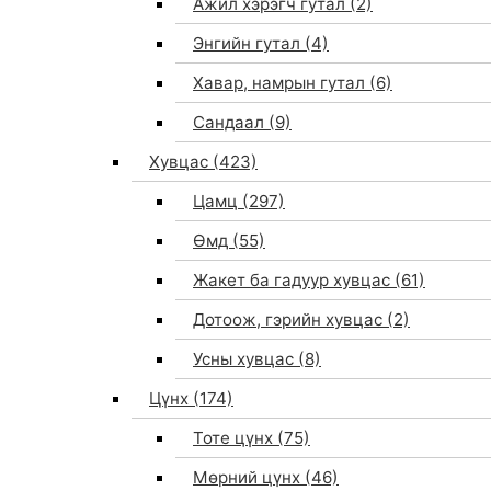
Ажил хэрэгч гутал
(2)
Энгийн гутал
(4)
Хавар, намрын гутал
(6)
Сандаал
(9)
Хувцас
(423)
Цамц
(297)
Өмд
(55)
Жакет ба гадуур хувцас
(61)
Дотоож, гэрийн хувцас
(2)
Усны хувцас
(8)
Цүнх
(174)
Тоте цүнх
(75)
Мөрний цүнх
(46)