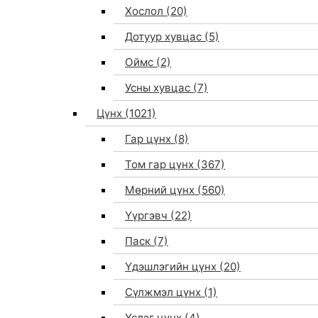
Хослол
(20)
Дотуур хувцас
(5)
Оймс
(2)
Усны хувцас
(7)
Цүнх
(1021)
Гар цүнх
(8)
Том гар цүнх
(367)
Мөрний цүнх
(560)
Үүргэвч
(22)
Паск
(7)
Үдэшлэгийн цүнх
(20)
Сүлжмэл цүнх
(1)
Үслэг цүнх
(4)