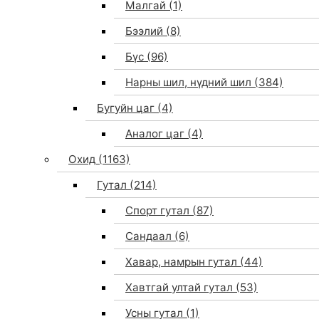
Малгай
(1)
Бээлий
(8)
Бүс
(96)
Нарны шил, нүдний шил
(384)
Бугуйн цаг
(4)
Аналог цаг
(4)
Охид
(1163)
Гутал
(214)
Спорт гутал
(87)
Сандаал
(6)
Хавар, намрын гутал
(44)
Хавтгай ултай гутал
(53)
Усны гутал
(1)