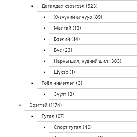
Дагалдах хэрэгсэл
(523)
Хүзүүний алчуур
(89)
Малгай
(13)
Бээлий
(14)
Бүс
(23)
Нарны шил, нүдний шил
(383)
Шүхэр
(1)
Гоёл чимэглэл
(3)
Зүүлт
(3)
Эрэгтэй
(1174)
Гутал
(67)
Спорт гутал
(46)