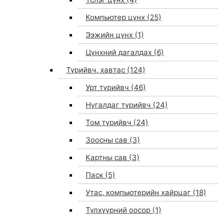
Компьютер цүнх
(25)
Ээжийн цүнх
(1)
Цүнхний дагалдах
(6)
Түрийвч, хавтас
(124)
Урт түрийвч
(46)
Нугалдаг түрийвч
(24)
Том түрийвч
(24)
Зоосны сав
(3)
0
Картны сав
(3)
Паск
(5)
Утас, компьютерийн хайрцаг
(18)
Түлхүүрний оосор
(1)