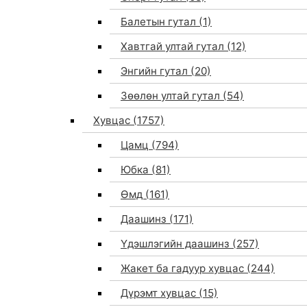
Балетын гутал
(1)
Хавтгай ултай гутал
(12)
Энгийн гутал
(20)
Зөөлөн ултай гутал
(54)
Хувцас
(1757)
Цамц
(794)
Юбка
(81)
Өмд
(161)
Даашинз
(171)
Үдэшлэгийн даашинз
(257)
Жакет ба гадуур хувцас
(244)
Дүрэмт хувцас
(15)